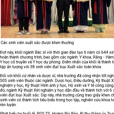
Các sinh viên xuất sắc được khen thưởng
Đợt này, khối ngành Bác sĩ với thời gian đào tạo 6 năm có 644 si
hoàn thành chương trình, bao gồm các ngành: Y khoa, Răng - Hàm
Y học cổ truyền và Y học dự phòng. Điểm nhấn của khối là thành t
tập ấn tượng với 38 sinh viên đạt loại Xuất sắc toàn khóa.
Đối với khối cử nhân và dược sĩ, nhà trường đã công nhận tốt ngh
505 sinh viên thuộc các ngành: Dược học, Điều dưỡng, Kỹ thuật X
nghiệm y học, Kỹ thuật Hình ảnh y học, Hộ sinh và Y tế công cộng
đó, ngành Kỹ thuật Xét nghiệm y học dẫn đầu về thành tích với 6 
viên đạt loại Xuất sắc. Dịp này, nhà trường cũng trao giấy khen 
sinh viên có thành tích tiêu biểu trong học tập, nghiên cứu khoa h
rèn luyện.
Phát biểu tại buổi lễ, PGS.TS. Hoàng Bùi Bảo, Bí thư Đảng ủy Tr