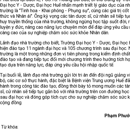
Đại học Y - Dược, Đại học Huế nhấn mạnh triết lý giáo dục của n
trường là "Tinh hoa - Khai phóng - Phụng sự", cùng các giá trị cốt l
thức và Nhân ái". Ông kỳ vọng các tân dược sĩ, cử nhân sẽ tiếp tụ
huy truyền thống của nhà trường, không ngừng học tập suốt đời, 
luyện y đức, nâng cao năng lực chuyên môn để đáp ứng yêu cầu
càng cao của sự nghiệp chăm sóc sức khỏe Nhân dân.
Lãnh đạo nhà trường cho biết, Trường Đại học Y - Dược, Đại học
hiện đào tạo 11 ngành đại học và 105 chương trình sau đại học. 
trường là một trong những đơn vị tiên phong trong kiểm định chấ
đào tạo và đang tiếp tục đổi mới chương trình theo hướng tích h
tạo dựa trên năng lực, đáp ứng yêu cầu hội nhập quốc tế.
Tại buổi lễ, lãnh đạo nhà trường gửi lời tri ân đến đội ngũ giảng v
bộ, các cơ sở thực hành, đặc biệt là Bệnh viện Trung ương Huế đ
hành trong công tác đào tạo; đồng thời bày tỏ mong muốn các tâ
sĩ, cử nhân sẽ tiếp tục gắn bó với nhà trường trên con đường học
sau đại học và đóng góp tích cực cho sự nghiệp chăm sóc sức 
cộng đồng.
Phạm Phướ
Từ khóa: