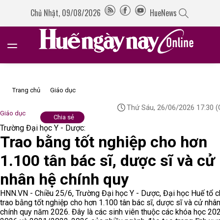
Chủ Nhật, 09/08/2026
HueNews
Trang chủ
Giáo dục
Thứ Sáu, 26/06/2026 17:30
(
Giáo dục
Chia sẻ
Trường Đại học Y - Dược:
Trao bằng tốt nghiệp cho hơn
1.100 tân bác sĩ, dược sĩ và cử
nhân hệ chính quy
HNN.VN - Chiều 25/6, Trường Đại học Y - Dược, Đại học Huế tổ c
trao bằng tốt nghiệp cho hơn 1.100 tân bác sĩ, dược sĩ và cử nhâ
chính quy năm 2026. Đây là các sinh viên thuộc các khóa học 20