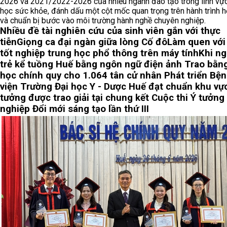
2026 và 2021/2022-2026 của nhiều ngành đào tạo trong lĩnh vự
học sức khỏe, đánh dấu một cột mốc quan trọng trên hành trình h
và chuẩn bị bước vào môi trường hành nghề chuyên nghiệp.
Nhiều đề tài nghiên cứu của sinh viên gắn với thực
tiễn
Giọng ca đại ngàn giữa lòng Cố đô
Làm quen với 
tốt nghiệp trung học phổ thông trên máy tính
Khi ng
trẻ kể tuồng Huế bằng ngôn ngữ điện ảnh
Trao bằng
học chính quy cho 1.064 tân cử nhân
Phát triển Bệ
viện Trường Đại học Y - Dược Huế đạt chuẩn khu vự
tưởng được trao giải tại chung kết Cuộc thi Ý tưởng
nghiệp Đổi mới sáng tạo lần thứ III