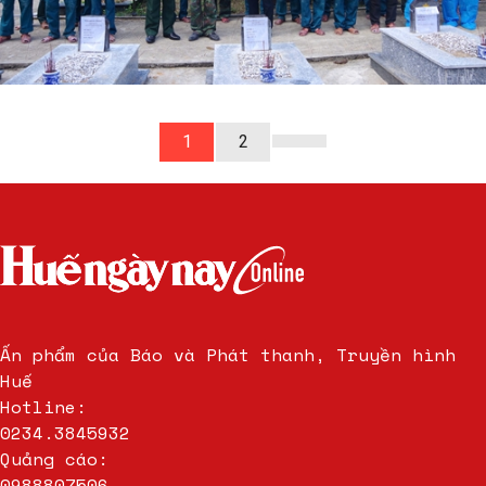
1
2
Ấn phẩm của Báo và Phát thanh, Truyền hình
Huế
Hotline:
0234.3845932
Quảng cáo:
0988807506