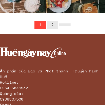
1
2
Ấn phẩm của Báo và Phát thanh, Truyền hình
Huế
Hotline:
0234.3845932
Quảng cáo:
0988807506
Email: