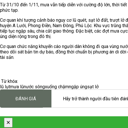
Từ 31/10 đến 1/11, mưa vẫn tiếp diễn với cường độ lớn, thời ti
phức tạp.
Cơ quan khí tượng cảnh báo nguy cơ lũ quét, sạt lở đất, trượt lở đ
huyện A Lưới, Phong Điền, Nam Đông, Phú Lộc. Khu vực trũng thấ
tiếp tục ngập sâu, chia cắt giao thông. Đặc biệt, các đợt mưa 
úng diện rộng trong đô thị.
Cơ quan chức năng khuyến cáo người dân không đi qua vùng nước 
theo dõi sát bản tin dự báo, đồng thời chuẩn bị phương án di dờ
tài sản.
Từ khóa:
lũ lụt
mưa lũ
nước sông
xuống chậm
ngập úng
sạt lở
ĐÁNH GIÁ
Hãy trở thành người đầu tiên đánh
×