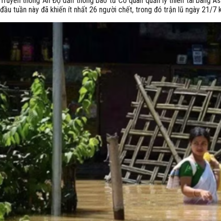
Truyền thông Ấn Độ dẫn thông báo từ Cơ quan quản lý thiên tai bang A
đầu tuần này đã khiến ít nhất 26 người chết, trong đó trận lũ ngày 21/7 