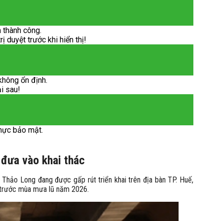
 thành công.
 duyệt trước khi hiển thị!
không ổn định.
ại sau!
hực bảo mật.
đưa vào khai thác
hảo Long đang được gấp rút triển khai trên địa bàn TP. Huế,
n trước mùa mưa lũ năm 2026.