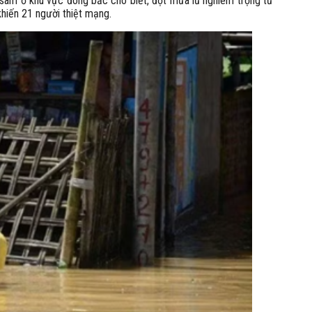
ssam ở khu vực đông bắc cho biết, đợt mưa lũ nghiêm trọng từ
khiến 21 người thiệt mạng.