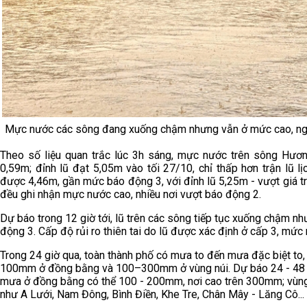
Mực nước các sông đang xuống chậm nhưng vẫn ở mức cao, ngập 
Theo số liệu quan trắc lúc 3h sáng, mực nước trên sông Hươn
0,59m; đỉnh lũ đạt 5,05m vào tối 27/10, chỉ thấp hơn trận lũ
được 4,46m, gần mức báo động 3, với đỉnh lũ 5,25m - vượt giá tr
đều ghi nhận mực nước cao, nhiều nơi vượt báo động 2.
Dự báo trong 12 giờ tới, lũ trên các sông tiếp tục xuống chậm 
động 3. Cấp độ rủi ro thiên tai do lũ được xác định ở cấp 3, mức
Trong 24 giờ qua, toàn thành phố có mưa to đến mưa đặc biệt to,
100mm ở đồng bằng và 100–300mm ở vùng núi. Dự báo 24 - 48 giờ
mưa ở đồng bằng có thể 100 - 200mm, nơi cao trên 300mm; vùng
như A Lưới, Nam Đông, Bình Điền, Khe Tre, Chân Mây - Lăng Cô...