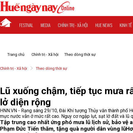
FESTIVAL
MEDIA
CHÍNH TRỊ - XÃ HỘI
HUE NEWS
KINH TẾ
Trang chủ
Chính trị - Xã hội
Theo dòng thời sự
Chính trị - Xã hội
Theo dòng thời sự
Lũ xuống chậm, tiếp tục mưa rất
lở diện rộng
HNN.VN - Rạng sáng 29/10, Đài Khí tượng Thủy văn thành phố Hu
mực nước vẫn ở mức rất cao. Nguy cơ ngập lụt, sạt lở đất và lũ qu
Tập trung cao nhất ứng phó mưa lũ lịch sử, bảo vệ 
Phạm Đức Tiến thăm, tặng quà người dân vùng lũ
Hơ