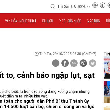
Thứ Sáu, 07/08/2026
VĂN HÓA - NGHỆ THUẬT
DU LỊCH
Y TẾ - SỨC KHỎE
GIÁO DỤC
ĐỜ
Thứ Tư, 29/10/2025 06:30
(GMT+7)
TIN
 to, cảnh báo ngập lụt, sạt
ế cho biết, lũ trên các sông đang xuống chậm nhưng
ét diễn ra tại nhiều khu vực.
an toàn cho người dân
Phó Bí thư Thành ủy
n 14.500 lượt cán bộ, chiến sĩ công an và lực