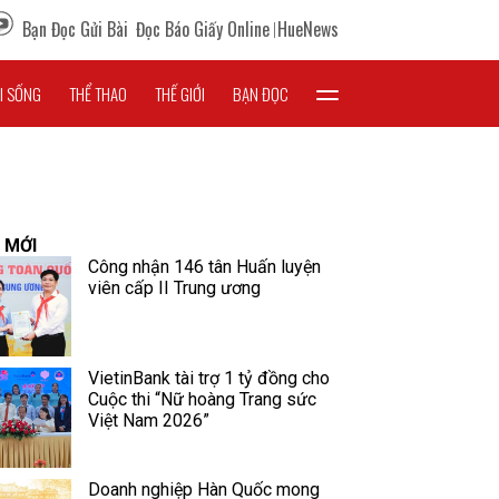
Bạn Đọc Gửi Bài
Đọc Báo Giấy Online
HueNews
I SỐNG
THỂ THAO
THẾ GIỚI
BẠN ĐỌC
 MỚI
Công nhận 146 tân Huấn luyện
viên cấp II Trung ương
VietinBank tài trợ 1 tỷ đồng cho
Cuộc thi “Nữ hoàng Trang sức
Việt Nam 2026”
Doanh nghiệp Hàn Quốc mong