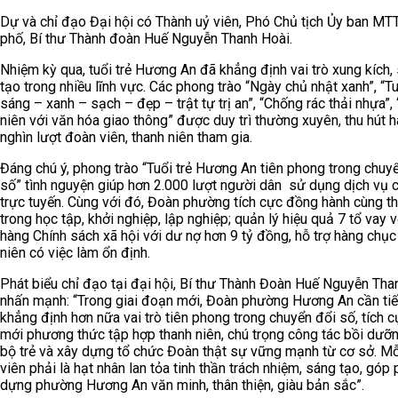
Dự và chỉ đạo Đại hội có Thành uỷ viên, Phó Chủ tịch Ủy ban MT
phố, Bí thư Thành đoàn Huế Nguyễn Thanh Hoài.
Nhiệm kỳ qua, tuổi trẻ Hương An đã khẳng định vai trò xung kích,
tạo trong nhiều lĩnh vực. Các phong trào “Ngày chủ nhật xanh”, “Tu
sáng – xanh – sạch – đẹp – trật tự trị an”, “Chống rác thải nhựa”,
niên với văn hóa giao thông” được duy trì thường xuyên, thu hút 
nghìn lượt đoàn viên, thanh niên tham gia.
Đáng chú ý, phong trào “Tuổi trẻ Hương An tiên phong trong chuy
số” tình nguyện giúp hơn 2.000 lượt người dân sử dụng dịch vụ 
trực tuyến. Cùng với đó, Đoàn phường tích cực đồng hành cùng t
trong học tập, khởi nghiệp, lập nghiệp; quản lý hiệu quả 7 tổ vay
hàng Chính sách xã hội với dư nợ hơn 9 tỷ đồng, hỗ trợ hàng chục
niên có việc làm ổn định.
Phát biểu chỉ đạo tại đại hội, Bí thư Thành Đoàn Huế Nguyễn Tha
nhấn mạnh: “Trong giai đoạn mới, Đoàn phường Hương An cần tiế
khẳng định hơn nữa vai trò tiên phong trong chuyển đổi số, tích c
mới phương thức tập hợp thanh niên, chú trọng công tác bồi dưỡ
bộ trẻ và xây dựng tổ chức Đoàn thật sự vững mạnh từ cơ sở. M
viên phải là hạt nhân lan tỏa tinh thần trách nhiệm, sáng tạo, góp
dựng phường Hương An văn minh, thân thiện, giàu bản sắc”.