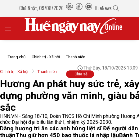
Chủ Nhật, 09/08/2026
HueNews
Trang chủ
Chính trị - Xã hội
Thanh niên
Thứ Bảy, 18/10/2025 13:09
Chính trị - Xã hội
Thanh niên
Chia sẻ
Hương An phát huy sức trẻ, xâ
dựng phường văn minh, giàu b
sắc
HNN.VN - Sáng 18/10, Đoàn TNCS Hồ Chí Minh phường Hương A
chức Đại hội đại biểu lần thứ I, nhiệm kỳ 2025-2030.
Dâng hương tri ân các anh hùng liệt sĩ
Để người dân
thuận
Thu giữ hơn 450 bao thuốc lá nhập lậu
Bánh T