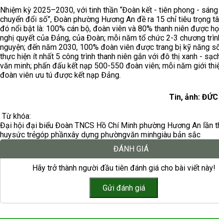
Nhiệm kỳ 2025–2030, với tinh thần “Đoàn kết - tiên phong - sáng 
chuyển đổi số”, Đoàn phường Hương An đề ra 15 chỉ tiêu trọng tâ
đó nổi bật là: 100% cán bộ, đoàn viên và 80% thanh niên được họ
nghị quyết của Đảng, của Đoàn; mỗi năm tổ chức 2-3 chương trình
nguyện; đến năm 2030, 100% đoàn viên được trang bị kỹ năng số
thực hiện ít nhất 5 công trình thanh niên gắn với đô thị xanh - sạc
văn minh; phấn đấu kết nạp 500-550 đoàn viên; mỗi năm giới thi
đoàn viên ưu tú được kết nạp Đảng.
Tin, ảnh: ĐỨ
Từ khóa:
Đại hội đại biểu Đoàn TNCS Hồ Chí Minh phường Hương An lần t
huy
sức trẻ
góp phần
xây dựng phường
văn minh
giàu bản sắc
ĐÁNH GIÁ
Hãy trở thành người đầu tiên đánh giá cho bài viết này!