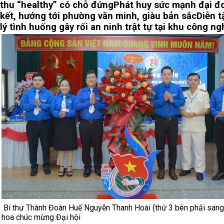
thu “healthy” có chỗ đứng
Phát huy sức mạnh đại đ
kết, hướng tới phường văn minh, giàu bản sắc
Diễn t
lý tình huống gây rối an ninh trật tự tại khu công ng
Bí thư Thành Đoàn Huế Nguyễn Thanh Hoài (thứ 3 bên phải sang
hoa chúc mừng Đại hội