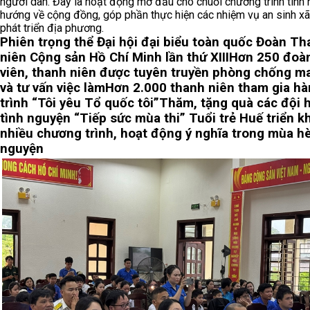
người dân. Đây là hoạt động mở đầu cho chuỗi chương trình tình
hướng về cộng đồng, góp phần thực hiện các nhiệm vụ an sinh xã
phát triển địa phương.
Phiên trọng thể Đại hội đại biểu toàn quốc Đoàn T
niên Cộng sản Hồ Chí Minh lần thứ XIII
Hơn 250 đoà
viên, thanh niên được tuyên truyền phòng chống ma
và tư vấn việc làm
Hơn 2.000 thanh niên tham gia h
trình “Tôi yêu Tổ quốc tôi”
Thăm, tặng quà các đội 
tình nguyện “Tiếp sức mùa thi”
Tuổi trẻ Huế triển k
nhiều chương trình, hoạt động ý nghĩa trong mùa hè
nguyện