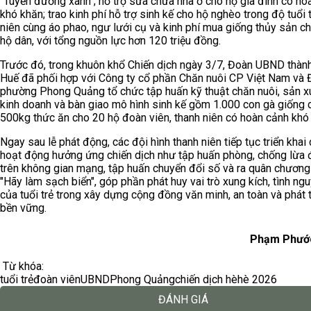
"Tuyến đường xanh"; hỗ trợ sửa chữa nhà ở cho hộ gia đình có ho
khó khăn; trao kinh phí hỗ trợ sinh kế cho hộ nghèo trong độ tuổi 
niên cùng áo phao, ngư lưới cụ và kinh phí mua giống thủy sản c
hộ dân, với tổng nguồn lực hơn 120 triệu đồng.
Trước đó, trong khuôn khổ Chiến dịch ngày 3/7, Đoàn UBND thàn
Huế đã phối hợp với Công ty cổ phần Chăn nuôi CP Việt Nam và
phường Phong Quảng tổ chức tập huấn kỹ thuật chăn nuôi, sản x
kinh doanh và bàn giao mô hình sinh kế gồm 1.000 con gà giống 
500kg thức ăn cho 20 hộ đoàn viên, thanh niên có hoàn cảnh khó
Ngay sau lễ phát động, các đội hình thanh niên tiếp tục triển khai
hoạt động hưởng ứng chiến dịch như tập huấn phòng, chống lừa
trên không gian mạng, tập huấn chuyển đổi số và ra quân chương 
"Hãy làm sạch biển", góp phần phát huy vai trò xung kích, tình ng
của tuổi trẻ trong xây dựng cộng đồng văn minh, an toàn và phát t
bền vững.
Phạm Phướ
Từ khóa:
tuổi trẻ
đoàn viên
UBND
Phong Quảng
chiến dịch hè
hè 2026
ĐÁNH GIÁ