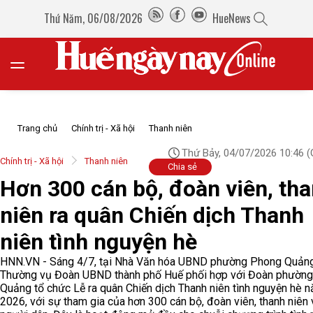
Thứ Năm, 06/08/2026
HueNews
Trang chủ
Chính trị - Xã hội
Thanh niên
Thứ Bảy, 04/07/2026 10:46
(
Chính trị - Xã hội
Thanh niên
Chia sẻ
Hơn 300 cán bộ, đoàn viên, th
niên ra quân Chiến dịch Thanh
niên tình nguyện hè
HNN.VN - Sáng 4/7, tại Nhà Văn hóa UBND phường Phong Quảng
Thường vụ Đoàn UBND thành phố Huế phối hợp với Đoàn phườn
Quảng tổ chức Lễ ra quân Chiến dịch Thanh niên tình nguyện hè 
2026, với sự tham gia của hơn 300 cán bộ, đoàn viên, thanh niên 