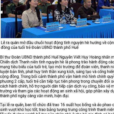
Lễ ra quân mở đầu chuỗi hoạt động tình nguyện hè hướng về cộ
đồng của tuổi trẻ Đoàn UBND thành phố Huế
Bí thư Đoàn UBND thành phố Huế Nguyễn Viết Huy Hoàng nhấn m
Chiến dịch Thanh niên tình nguyện hè là phong trào hành động cá
mạng tiêu biểu của tuổi trẻ, tạo môi trường để đoàn viên, thanh n
luyện bản lĩnh, phát huy tinh thần xung kích, sáng tạo và cống hiến
cộng đồng. Trong bối cảnh thành phố vận hành mô hình chính quy
phương 2 cấp, tuổi trẻ cần tiếp tục tiên phong trong chuyển đổi s
cách hành chính, hỗ trợ người dân tiếp cận dịch vụ công, bảo vệ 
trường và tham gia các hoạt động an sinh xã hội, góp phần xây 
thành phố ngày càng văn minh, hiện đại.
Tại lễ ra quân, ban tổ chức đã trao 16 suất học bổng và áo phao 
sinh vượt khó học tốt; trao bảng tượng trưng công trình thanh niê