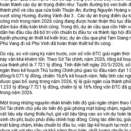
hoàn thành các dự án trọng điểm như: Tuyến đường bộ ven biển 
thành phố và cầu qua cửa biển Thuận An; đường Nguyễn Hoàng v
vượt sông Hương; đường Vành đai 3... Các dự án trọng điểm dự k
công mới trong năm 2026 cũng đang được hoàn thiện thủ tục đầ
đảm bảo điều kiện khởi công. Trong đó, dự án cầu qua cồn Hến 
dẫn hai đầu cầu đã bố trí vốn chuẩn bị đầu tư và thành lập hội đồ
tuyển phương án thiết kế kiến trúc; dự án cầu qua phá Tam Giang 
Phú Vang đi xã Phú Vinh đã hoàn thiện thiết kế thi công...
Dù vậy, so với cùng kỳ năm trước, con số vốn ĐTC giải ngân thời
này vẫn khá khiêm tốn. Theo Sở Tài chính, năm 2026, tổng kế ho
của thành phố là 7.721 tỷ đồng. Tính đến hết ngày 20/5/2026, số 
ngân theo kế hoạch Thủ tướng Chính phủ giao từ đầu năm đạt 1.
đồng/6.071 tỷ đồng, chiếm 16,6% kế hoạch năm. Nếu tính các ng
được giao bổ sung trong năm 2026, tỷ lệ giải ngân của thành phố
1.233 tỷ đồng/7.721 tỷ đồng, chiếm tỷ lệ 16% tổng vốn ĐTC đã g
trong năm 2026.
Một trong những nguyên nhân khiến tiến độ giải ngân chậm theo l
Sở Tài chính chủ yếu do tiến độ giải phóng mặt bằng chậm, nguồ
vật liệu xây dựng thiếu hụt, giá vật liệu tăng cao so với dự toán l
sinh chi phí, buộc phải điều chỉnh hợp đồng. Công tác đền bù, giả
mặt bằng chậm, khâu chuẩn bị đầu tư, việc lập kế hoạch tại một 
chưa sát với nhu cầu và khả năng thực hiện, chất lượng chuẩn bị 