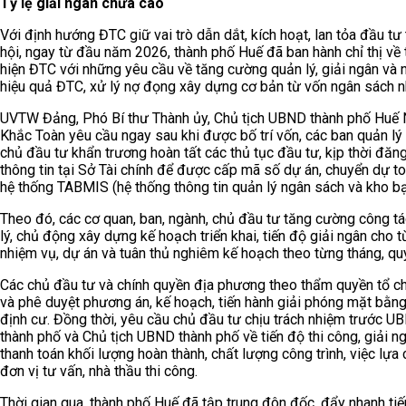
Tỷ lệ giải ngân chưa cao
Với định hướng ĐTC giữ vai trò dẫn dắt, kích hoạt, lan tỏa đầu tư
hội, ngay từ đầu năm 2026, thành phố Huế đã ban hành chỉ thị về
hiện ĐTC với những yêu cầu về tăng cường quản lý, giải ngân và 
hiệu quả ĐTC, xử lý nợ đọng xây dựng cơ bản từ vốn ngân sách n
UVTW Đảng, Phó Bí thư Thành ủy, Chủ tịch UBND thành phố Huế
Khắc Toàn yêu cầu ngay sau khi được bố trí vốn, các ban quản lý 
chủ đầu tư khẩn trương hoàn tất các thủ tục đầu tư, kịp thời đăn
thông tin tại Sở Tài chính để được cấp mã số dự án, chuyển dự t
hệ thống TABMIS (hệ thống thông tin quản lý ngân sách và kho bạ
Theo đó, các cơ quan, ban, ngành, chủ đầu tư tăng cường công t
lý, chủ động xây dựng kế hoạch triển khai, tiến độ giải ngân cho 
nhiệm vụ, dự án và tuân thủ nghiêm kế hoạch theo từng tháng, quý
Các chủ đầu tư và chính quyền địa phương theo thẩm quyền tổ c
và phê duyệt phương án, kế hoạch, tiến hành giải phóng mặt bằng 
định cư. Đồng thời, yêu cầu chủ đầu tư chịu trách nhiệm trước U
thành phố và Chủ tịch UBND thành phố về tiến độ thi công, giải ng
thanh toán khối lượng hoàn thành, chất lượng công trình, việc lựa
đơn vị tư vấn, nhà thầu thi công.
Thời gian qua, thành phố Huế đã tập trung đôn đốc, đẩy nhanh ti