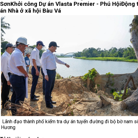
Sơn
Khởi công Dự án Vlasta Premier - Phú Hội
Động 
án Nhà ở xã hội Bàu Vá
Lãnh đạo thành phố kiểm tra dự án tuyến đường đi bộ bờ nam s
Hương