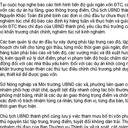
Tại cuộc họp nghe báo cáo tình hình tiến độ giải ngân vốn ĐTC; c
vốn các dự án hạ tầng, giao thông trọng điểm, Chủ tịch UBND th
Nguyễn Khắc Toàn đã phê bình các đơn vị chủ đầu tư chưa thực 
nghiêm túc chế độ báo cáo định kỳ hàng tuần về thực hiện và giả
vốn ĐTC theo chỉ đạo của UBND thành phố, yêu cầu thủ trưởng c
vị khẩn trương chấn chỉnh, nghiêm túc rút kinh nghiệm.
Các ban quản lý dự án đầu tư xây dựng phải tập trung cao độ, lậ
hoạch chi tiết cho từng gói thầu, từng mốc thời gian giải ngân, đị
hàng tuần phải báo cáo về tiến độ, các vướng mắc và đề xuất hư
lý, kiên quyết xử lý dứt điểm, phạt vi phạm tiến độ hoặc chấm dứ
đồng đối với các nhà thầu yếu kém. Đối với các dự án khởi công 
khẩn trương hoàn thiện các thủ tục điều chỉnh chủ trương, phê du
án, thiết kế để được giao vốn.
Sở Nông nghiệp và Môi trường, UBND các xã, phường liên quan c
nhiệm phối hợp chặt chẽ, quyết liệt đẩy nhanh công tác bồi thường
phóng mặt bằng, nhất là các dự án giao thông trọng điểm và chốn
xác định rõ trách nhiệm từng cá nhân, từng đơn vị, từng địa bàn,
thời gian thực hiện.
Chủ tịch UBND thành phố cũng lưu ý việc tham mưu bố trí vốn phả
thủ nguyên tắc tập trung, trọng điểm, tuyệt đối không dàn trải. Th
nghiêm chỉ đạo của Ban Thường vụ Thành ủy về rà soát, cắt giảm