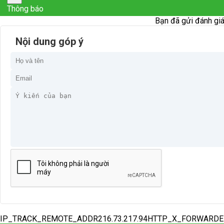
Thông báo
Bạn đã gửi đánh giá
Nội dung góp ý
IP_TRACK_REMOTE_ADDR216.73.217.94HTTP_X_FORWARD