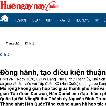
FESTIVAL
MEDIA
CHÍNH TRỊ - XÃ HỘI
HUE NEWS
KINH TẾ
Trang chủ
Kinh tế
Kinh tế
Đồng hành, tạo điều kiện thuận
HNN.VN - Ngày 30/6, UVTW Đảng, Phó Bí thư Thành ủy, Chủ tịch 
xã giao và làm việc với Tập đoàn KX (Hàn Quốc) do ông Lee Kan
Mở rộng không gian hợp tác giữa thành phố Huế v
giao Tập đoàn Daewon, Hàn Quốc
Lãnh đạo thành p
Quốc tại Đà Nẵng
Bí thư Thành ủy Nguyễn Đình Trun
Thống nhất Hàn Quốc
Tăng cường quan hệ hợp tác 