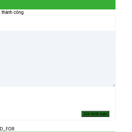
 thành công.
ED_FOR