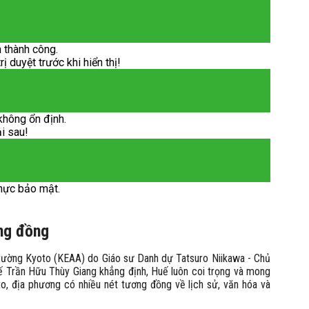
 thành công.
 duyệt trước khi hiển thị!
không ổn định.
ại sau!
hực bảo mật.
ng đồng
 trường Kyoto (KEAA) do Giáo sư Danh dự Tatsuro Niikawa - Chủ
 Trần Hữu Thùy Giang khẳng định, Huế luôn coi trọng và mong
o, địa phương có nhiều nét tương đồng về lịch sử, văn hóa và