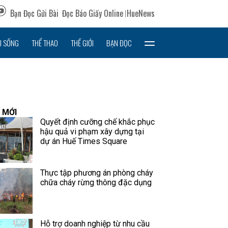
Bạn Đọc Gửi Bài
Đọc Báo Giấy Online
HueNews
I SỐNG
THỂ THAO
THẾ GIỚI
BẠN ĐỌC
 MỚI
Quyết định cưỡng chế khắc phục
hậu quả vi phạm xây dựng tại
dự án Huế Times Square
Thực tập phương án phòng cháy
chữa cháy rừng thông đặc dụng
Hỗ trợ doanh nghiệp từ nhu cầu