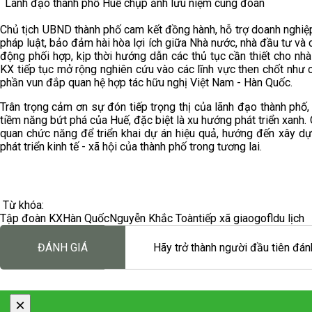
Lãnh đạo thành phố Huế chụp ảnh lưu niệm cùng đoàn
Chủ tịch UBND thành phố cam kết đồng hành, hỗ trợ doanh nghiệp 
pháp luật, bảo đảm hài hòa lợi ích giữa Nhà nước, nhà đầu tư và 
động phối hợp, kịp thời hướng dẫn các thủ tục cần thiết cho n
KX tiếp tục mở rộng nghiên cứu vào các lĩnh vực then chốt như 
phần vun đắp quan hệ hợp tác hữu nghị Việt Nam - Hàn Quốc.
Trân trọng cảm ơn sự đón tiếp trọng thị của lãnh đạo thành ph
tiềm năng bứt phá của Huế, đặc biệt là xu hướng phát triển xanh.
quan chức năng để triển khai dự án hiệu quả, hướng đến xây d
phát triển kinh tế - xã hội của thành phố trong tương lai.
Từ khóa:
Tập đoàn KX
Hàn Quốc
Nguyễn Khắc Toàn
tiếp xã giao
gofl
du lịch
ĐÁNH GIÁ
Hãy trở thành người đầu tiên đánh
×