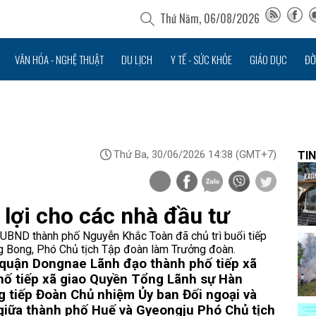
Thứ Năm, 06/08/2026
VĂN HÓA - NGHỆ THUẬT
DU LỊCH
Y TẾ - SỨC KHỎE
GIÁO DỤC
ĐỜ
Thứ Ba, 30/06/2026 14:38
(GMT+7)
TIN
 lợi cho các nhà đầu tư
UBND thành phố Nguyễn Khắc Toàn đã chủ trì buổi tiếp
g Bong, Phó Chủ tịch Tập đoàn làm Trưởng đoàn.
à quận Dongnae
Lãnh​ đạo thành phố tiếp xã
hố tiếp xã giao Quyền Tổng Lãnh sự Hàn
g tiếp Đoàn Chủ nhiệm Ủy ban Đối ngoại và
giữa thành phố Huế và Gyeongju
Phó Chủ tịch