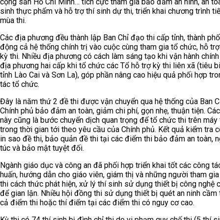
cộng sản Hồ Chí Minh… tích cực tham gia bảo đảm an ninh, an toà
sinh thực phẩm và hỗ trợ thí sinh dự thi, triển khai chương trình t
mùa thi.
Các địa phương đều thành lập Ban Chỉ đạo thi cấp tỉnh, thành phố
động cả hệ thống chính trị vào cuộc cùng tham gia tổ chức, hỗ trợ
kỳ thi. Nhiều địa phương có cách làm sáng tạo khi vận hành chín
địa phương hai cấp khi tổ chức các Tổ hỗ trợ kỳ thi liên xã (tiêu 
tỉnh Lào Cai và Sơn La), góp phần nâng cao hiệu quả phối hợp tr
tác tổ chức.
Đây là năm thứ 2 đề thi được vận chuyển qua hệ thống của Ban C
Chính phủ bảo đảm an toàn, giảm chi phí, gọn nhẹ, thuận tiện. Cá
này cũng là bước chuyển dịch quan trọng để tổ chức thi trên máy 
trong thời gian tới theo yêu cầu của Chính phủ. Kết quả kiểm tra 
in sao đề thi, bảo quản đề thi tại các điểm thi bảo đảm an toàn, 
túc và bảo mật tuyệt đối.
Ngành giáo dục và công an đã phối hợp triển khai tốt các công tá
huấn, hướng dẫn cho giáo viên, giám thị và những người tham gia
thi cách thức phát hiện, xử lý thí sinh sử dụng thiết bị công nghệ 
để gian lận. Nhiều hội đồng thi sử dụng thiết bị quét an ninh cầm 
cả điểm thi hoặc thí điểm tại các điểm thi có nguy cơ cao.
Kỳ thi có 74 thí sinh bị đình chỉ thi do vi phạm quy chế thi (5 thí s