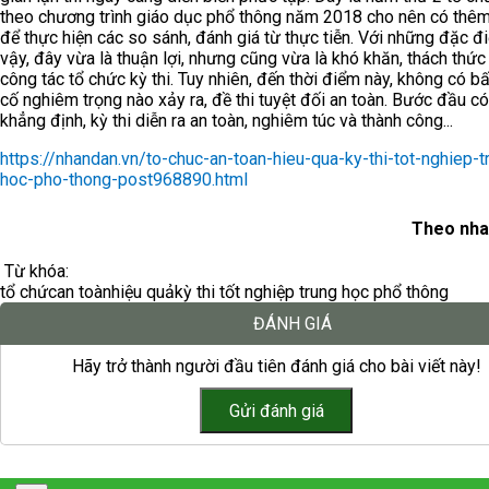
theo chương trình giáo dục phổ thông năm 2018 cho nên có thê
để thực hiện các so sánh, đánh giá từ thực tiễn. Với những đặc 
vậy, đây vừa là thuận lợi, nhưng cũng vừa là khó khăn, thách thức
công tác tổ chức kỳ thi. Tuy nhiên, đến thời điểm này, không có b
cố nghiêm trọng nào xảy ra, đề thi tuyệt đối an toàn. Bước đầu có
khẳng định, kỳ thi diễn ra an toàn, nghiêm túc và thành công...
https://nhandan.vn/to-chuc-an-toan-hieu-qua-ky-thi-tot-nghiep-t
hoc-pho-thong-post968890.html
Theo nha
Từ khóa:
tổ chức
an toàn
hiệu quả
kỳ thi tốt nghiệp trung học phổ thông
ĐÁNH GIÁ
Hãy trở thành người đầu tiên đánh giá cho bài viết này!