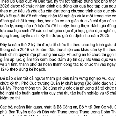
Theo Bộ Giáo dục và Đào tạo, kỳ thi tốt nghiệp trung học phổ th
2026 được tổ chức nhằm đánh giá đúng kết quả học tập của ngư
theo mục tiêu và yêu cầu cần đạt trong chương trình giáo dục ph
lấy kết quả thi để xét công nhận tốt nghiệp và là một trong các c
đánh giá chất lượng dạy, học của cơ sở giáo dục và chỉ đạo của 
quản lý; cung cấp dữ liệu đủ độ tin cậy, trung thực, đánh giá đún
lực của học sinh để các cơ sở giáo dục đại học, giáo dục nghề n
dụng trong tuyển sinh. Kỳ thi được giữ ổn định như năm 2025.
Đây là năm thứ 2 kỳ thi được tổ chức thi theo chương trình giáo 
thông năm 2018 và là năm đầu thực hiện các khâu của kỳ thi the
hình chính quyền địa phương hai cấp. Phương án tổ chức thi gọn 
giảm áp lực, giảm tốn kém, bảo đảm độ tin cậy. Bộ Giáo dục và 
và 34 tỉnh, thành phố đã hoàn thành công tác tổ chức thi vào ngày
12/6 theo đúng kế hoạch.
Để bảo đảm tất cả người tham gia đều nắm vững nghiệp vụ, quy t
chức kỳ thi, Phó Cục trưởng Quản lý chất lượng (Bộ Giáo dục và 
Lê Mỹ Phong thông tin, Bộ cũng như các địa phương đã tổ chức
hội nghị tập huấn quán triệt quy chế thi, tập huấn nghiệp vụ tổ chứ
kiểm tra thi.
Các bộ, ngành liên quan, nhất là Bộ Công an, Bộ Y tế, Ban Cơ yếu 
phủ, Ban Tuyên giáo và Dân vận Trung ương, Trung ương Đoàn Th