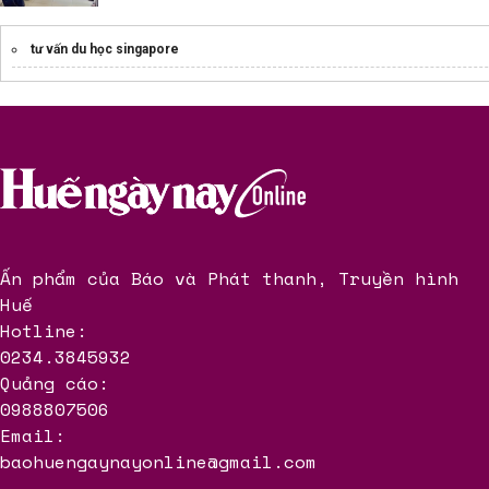
tư vấn du học singapore
Ấn phẩm của Báo và Phát thanh, Truyền hình
Huế
Hotline:
0234.3845932
Quảng cáo:
0988807506
Email:
baohuengaynayonline@gmail.com