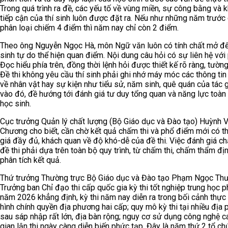
Trong quá trình ra đề, các yếu tố về vùng miền, sự công bằng và 
tiếp cận của thí sinh luôn được đặt ra. Nếu như những năm trước 
phân loại chiếm 4 điểm thì năm nay chỉ còn 2 điểm.
Theo ông Nguyễn Ngọc Hà, môn Ngữ văn luôn có tính chất mở đ
sinh tự do thể hiện quan điểm. Nội dung câu hỏi có sự liên hệ với
Đọc hiểu phía trên, đồng thời lệnh hỏi được thiết kế rõ ràng, tườn
Đề thi không yêu cầu thí sinh phải ghi nhớ máy móc các thông tin c
về nhân vật hay sự kiện như tiểu sử, năm sinh, quê quán của tác g
vào đó, đề hướng tới đánh giá tư duy tổng quan và năng lực toàn
học sinh.
Cục trưởng Quản lý chất lượng (Bộ Giáo dục và Đào tạo) Huỳnh 
Chương cho biết, cần chờ kết quả chấm thi và phổ điểm mới có t
giá đầy đủ, khách quan về độ khó-dễ của đề thi. Việc đánh giá ch
đề thi phải dựa trên toàn bộ quy trình, từ chấm thi, chấm thẩm đị
phân tích kết quả.
Thứ trưởng Thường trực Bộ Giáo dục và Đào tạo Phạm Ngọc Th
Trưởng ban Chỉ đạo thi cấp quốc gia kỳ thi tốt nghiệp trung học 
năm 2026 khẳng định, kỳ thi năm nay diễn ra trong bối cảnh thực
hình chính quyền địa phương hai cấp; quy mô kỳ thi tại nhiều địa
sau sáp nhập rất lớn, địa bàn rộng; nguy cơ sử dụng công nghệ c
gian lận thi ngày càng diễn biến phức tạp. Đây là năm thứ 2 tổ ch