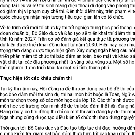
dụng tài liệu và 69 thí sinh mang điện thoại di động vào phòng th
có giám thị vi phạm quy chế thi. Đến thời điểm này, trên phạm vi 
quốc chưa ghi nhận hiện tượng tiêu cực, gian lận có tổ chức.
Về lộ trình đổi mới tổ chức kỳ thi tốt nghiệp trung học phổ thông, 
đoạn chuẩn bị, Bộ Giáo dục và Đào tạo sẽ triển khai thí điểm thi 
tính từ năm 2027. Trên cơ sở đánh giá kết quả thực tế, phương t
dự kiến được triển khai đồng loạt từ năm 2030. Hiện nay, các nh
trọng tâm đang được thực hiện gồm: Xây dựng ngân hàng câu hỏi 
triển phần mềm tổ chức thi bảo đảm an toàn, bảo mật và khảo sá
vật chất tại các địa phương, nhất là vùng sâu, vùng xa. Một số h
thử nghiệm được triển khai tại một số tỉnh, thành phố.
Thực hiện tốt các khâu chấm thi
Tại kỳ thi năm nay, Hội đồng ra đề thi xây dựng các bộ đề thi củ
học bảo đảm mỗi thí sinh dự thi hai môn bắt buộc là Toán, Ngữ v
môn tự chọn trong số các môn học của lớp 12. Các thí sinh được
môn học sở trường của mình để dự thi bảo đảm thể hiện đúng nă
Đáng chú ý, có hội đồng thi chỉ có một thí sinh đăng ký dự thi mô
Nga nhưng cũng được tạo điều kiện tổ chức thi theo đúng nguyệ
Thời gian tới, Bộ Giáo dục và Đào tạo tiếp tục chỉ đạo, hướng dẫn
cường kiểm tra, giám sát bảo đảm thực hiện tốt các khâu chấm th