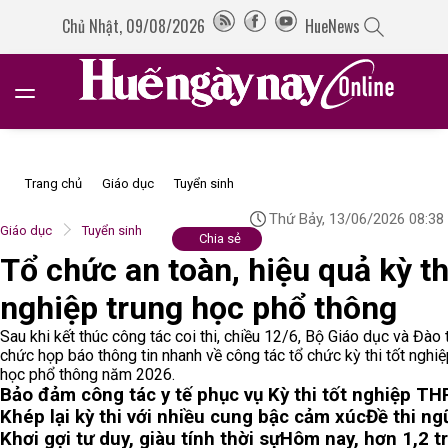
Chủ Nhật, 09/08/2026
HueNews
Trang chủ
Giáo dục
Tuyển sinh
Thứ Bảy, 13/06/2026 08:38
Giáo dục
Tuyển sinh
Chia sẻ
Tổ chức an toàn, hiệu quả kỳ th
nghiệp trung học phổ thông
Sau khi kết thúc công tác coi thi, chiều 12/6, Bộ Giáo dục và Đào 
chức họp báo thông tin nhanh về công tác tổ chức kỳ thi tốt nghiệ
học phổ thông năm 2026.
Bảo đảm công tác y tế phục vụ Kỳ thi tốt nghiệp T
Khép lại kỳ thi với nhiều cung bậc cảm xúc
Đề thi ng
Khơi gợi tư duy, giàu tính thời sự
Hôm nay, hơn 1,2 tr