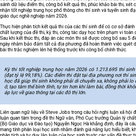
sánh dữ liệu điểm thi, công bố kết quả thi, phúc khảo bài thi, xét 
nhận tốt nghiệp trung học phổ thông cho thí sinh và tuyển sinh đạ
giáo dục nghề nghiệp năm 2026.
Thực hiện phân tích kết quả thi của các thí sinh để có cơ sở đánh
chất lượng của đề thi, kỳ thi, công tác dạy học trên phạm vi toàn 
Sau khi kết thúc thi, đáp án các môn thi sẽ được công bố sau 5 đ
ngày nhằm bảo đảm tất cả địa phương đã hoàn thành việc quét d
bài thi trắc nghiệm lên hệ thống trước khi công bố chính thức.
Kỳ thi tốt nghiệp trung học năm 2026 có 1.213.695 thí sinh 
(đạt tỷ lệ 99,18%). Các điểm thi đặt tại địa phương nơi thí si
học đã giúp thí sinh không phải di chuyển xa, không phải lo
ở, tạo tâm thế bình tĩnh, tự tin hơn khi làm bài, đồng thời kh
áp lực về giao thông tại các đô thị lớn.
Liên quan ngữ liệu về Steve Jobs trong câu hỏi nghị luận xã hội
luận quan tâm trong đề thi Ngữ văn, Phó Cục trưởng Quản lý chấ
(Bộ Giáo dục và Đào tạo) Nguyễn Ngọc Hà khẳng định, đây là câu
mang tính phân loại học sinh nhằm đánh giá năng lực hiểu biết, k
phân tích và tư duy lập luận của học sinh trước các vấn đề thực ti