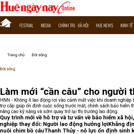
FESTIVAL
MEDIA
CHÍNH TRỊ - XÃ HỘI
HUE NEWS
KINH TẾ
Trang chủ
Đời sống
Đời sống
Làm mới “cần câu” cho người t
HNN - Không ít lao động rơi vào cảnh mất việc khi doanh nghiệp
trợ cấp giúp ổn định cuộc sống trước mắt, chính sách bảo hiểm t
nâng cao kỹ năng và sớm quay trở lại thị trường lao động.
Quy trình mới về hỗ trợ và tư vấn về bảo hiểm xã hội
nghiệp thay đổi: Người lao động hưởng lợi
Khẳng định
nuôi chim bồ câu
Thanh Thủy - nỗ lực ổn định sinh 