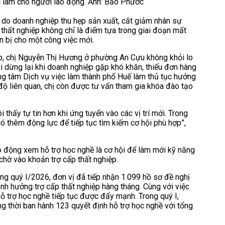
ệc làm cho người lao động. Ảnh: Bảo Phước
m do doanh nghiệp thu hẹp sản xuất, cắt giảm nhân sự
thất nghiệp không chỉ là điểm tựa trong giai đoạn mất
n bị cho một công việc mới.
p, chị Nguyễn Thị Hương ở phường An Cựu không khỏi lo
i dừng lại khi doanh nghiệp gặp khó khăn, thiếu đơn hàng
ng tâm Dịch vụ việc làm thành phố Huế làm thủ tục hưởng
độ liên quan, chị còn được tư vấn tham gia khóa đào tạo
 thấy tự tin hơn khi ứng tuyển vào các vị trí mới. Trong
có thêm động lực để tiếp tục tìm kiếm cơ hội phù hợp”,
o động xem hỗ trợ học nghề là cơ hội để làm mới kỹ năng
 chờ vào khoản trợ cấp thất nghiệp.
ng quý I/2026, đơn vị đã tiếp nhận 1.099 hồ sơ đề nghị
nh hưởng trợ cấp thất nghiệp hàng tháng. Cùng với việc
 hỗ trợ học nghề tiếp tục được đẩy mạnh. Trong quý I,
ng thời ban hành 123 quyết định hỗ trợ học nghề với tổng