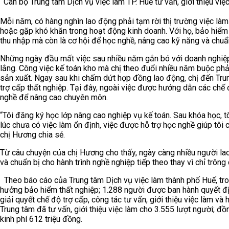
Cán bộ Trung tâm Dịch vụ việc làm TP. Huế tư vấn, giới thiệu vi
Mỗi năm, có hàng nghìn lao động phải tạm rời thị trường việc là
hoặc gặp khó khăn trong hoạt động kinh doanh. Với họ, bảo hiểm 
thu nhập mà còn là cơ hội để học nghề, nâng cao kỹ năng và chuẩ
Những ngày đầu mất việc sau nhiều năm gắn bó với doanh nghiệ
lắng. Công việc kế toán kho mà chị theo đuổi nhiều năm buộc phả
sản xuất. Ngay sau khi chấm dứt hợp đồng lao động, chị đến Tru
trợ cấp thất nghiệp. Tại đây, ngoài việc được hướng dẫn các chế 
nghề để nâng cao chuyên môn.
“Tôi đăng ký học lớp nâng cao nghiệp vụ kế toán. Sau khóa học, tôi
lúc chưa có việc làm ổn định, việc được hỗ trợ học nghề giúp tôi 
chị Hương chia sẻ.
Từ câu chuyện của chị Hương cho thấy, ngày càng nhiều người la
và chuẩn bị cho hành trình nghề nghiệp tiếp theo thay vì chỉ trông
Theo báo cáo của Trung tâm Dịch vụ việc làm thành phố Huế, tro
hưởng bảo hiểm thất nghiệp; 1.288 người được ban hành quyết đị
giải quyết chế độ trợ cấp, công tác tư vấn, giới thiệu việc làm và
Trung tâm đã tư vấn, giới thiệu việc làm cho 3.555 lượt người; đồ
kinh phí 612 triệu đồng.