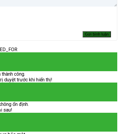
DED_FOR
 thành công.
 duyệt trước khi hiển thị!
không ổn định.
ại sau!