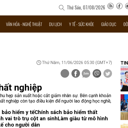
Thứ Sáu, 07/08/2026
VĂN HÓA - NGHỆ THUẬT
DU LỊCH
Y TẾ - SỨC KHỎE
GIÁO DỤC
ĐỜ
Thứ Năm, 11/06/2026 05:30
(GMT+7)
TIN
hất nghiệp
 thu hẹp sản xuất hoặc cắt giảm nhân sự. Bên cạnh khoản
hất nghiệp còn tạo điều kiện để người lao động học nghề,
, bảo hiểm y tế
Chính sách bảo hiểm thất
 vai trò trụ cột an sinh
Làm giàu từ mô hình
kế cho người dân