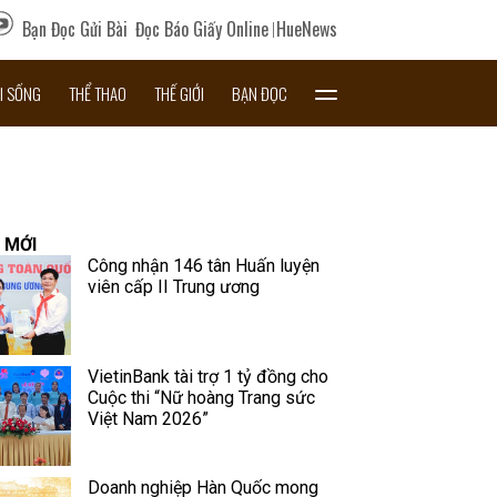
Bạn Đọc Gửi Bài
Đọc Báo Giấy Online
HueNews
I SỐNG
THỂ THAO
THẾ GIỚI
BẠN ĐỌC
 MỚI
Công nhận 146 tân Huấn luyện
viên cấp II Trung ương
VietinBank tài trợ 1 tỷ đồng cho
Cuộc thi “Nữ hoàng Trang sức
Việt Nam 2026”
Doanh nghiệp Hàn Quốc mong