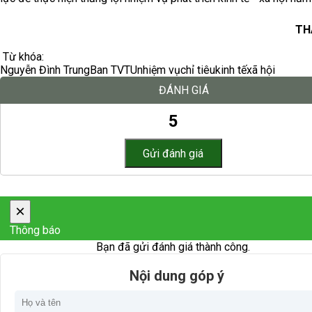
TH
Từ khóa:
Nguyễn Đình Trung
Ban TVTU
nhiệm vụ
chỉ tiêu
kinh tế
xã hội
ĐÁNH GIÁ
5
×
Thông báo
Bạn đã gửi đánh giá thành công.
Nội dung góp ý