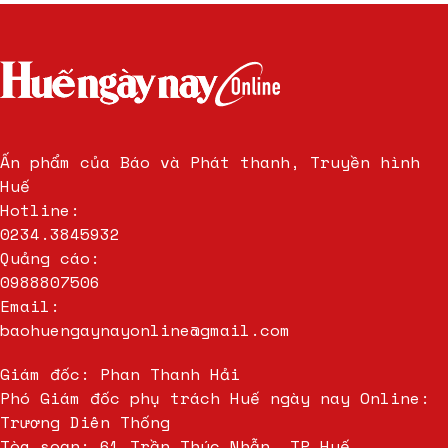
Ấn phẩm của Báo và Phát thanh, Truyền hình
Huế
Hotline:
0234.3845932
Quảng cáo:
0988807506
Email:
baohuengaynayonline@gmail.com
Giám đốc: Phan Thanh Hải
Phó Giám đốc phụ trách Huế ngày nay Online:
Trương Diên Thống
Tòa soạn: 61 Trần Thúc Nhẫn, TP.Huế