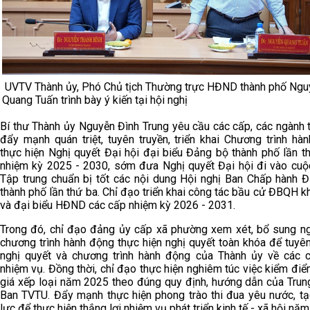
UVTV Thành ủy, Phó Chủ tịch Thường trực HĐND thành phố Ngu
Quang Tuấn trình bày ý kiến tại hội nghị
Bí thư Thành ủy Nguyễn Đình Trung yêu cầu các cấp, các ngành t
đẩy mạnh quán triệt, tuyên truyền, triển khai Chương trình hà
thực hiện Nghị quyết Đại hội đại biểu Đảng bộ thành phố lần th
nhiệm kỳ 2025 - 2030, sớm đưa Nghị quyết Đại hội đi vào cuộ
Tập trung chuẩn bị tốt các nội dung Hội nghị Ban Chấp hành 
thành phố lần thứ ba. Chỉ đạo triển khai công tác bầu cử ĐBQH k
và đại biểu HĐND các cấp nhiệm kỳ 2026 - 2031.
Trong đó, chỉ đạo đảng ủy cấp xã phường xem xét, bổ sung n
chương trình hành động thực hiện nghị quyết toàn khóa để tuyên
nghị quyết và chương trình hành động của Thành ủy về các ch
nhiệm vụ. Đồng thời, chỉ đạo thực hiện nghiêm túc việc kiểm điể
giá xếp loại năm 2025 theo đúng quy định, hướng dẫn của Trun
Ban TVTU. Đẩy mạnh thực hiện phong trào thi đua yêu nước, t
lực để thực hiện thắng lợi nhiệm vụ phát triển kinh tế - xã hội nă