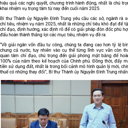
hiệu quả các nghị quyết, chương trình hành động, nhất là chú trọ
khai nhiệm vụ trọng tâm từ nay đến cuối năm 2025.
Bí thư Thành ủy Nguyễn Đình Trung yêu cầu các sở, ngành rà s
chỉ tiêu, nhiệm vụ năm 2025, nhất là những chỉ tiêu khó đạt để t
chỉ đạo, định hướng, xác định rõ để có giải pháp đôn đốc phù hợ
đấu hoàn thành thắng lợi các mục tiêu, nhiệm vụ đề ra.
“Về giải ngân vốn đầu tư công, chúng ta đang cao hơn tỷ lệ bì
chung cả nước, tuy nhiên vào cụ thể từng lĩnh vực vẫn còn th
quan tâm chỉ đạo, chú trọng đến giải phóng mặt bằng để hoà
100% của năm theo kế hoạch của Chính phủ. Đồng thời, đẩy m
tiền sử dụng đất, nhất là trong bối cảnh mô hình quản lý mới, ch
thuế có những thay đổi”, Bí thư Thành ủy Nguyễn Đình Trung nhấ