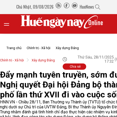
Chủ Nhật, 09/08/2026
HueNews
Trang chủ
Chính trị - Xã hội
Xây dựng Đảng
Thứ Sáu, 28/11/2025
(
Chính trị - Xã hội
Xây dựng Đảng
17:32
Chia sẻ
Đẩy mạnh tuyên truyền, sớm đ
Nghị quyết Đại hội Đảng bộ th
phố lần thứ XVII đi vào cuộc s
HNN.VN - Chiều 28/11, Ban Thường vụ Thành ủy (TVTU) tổ chức 
nghị dưới sự Chủ trì của UVTW Đảng, Bí thư Thành ủy Nguyễn Đì
Trung nhằm đánh giá tình hình chỉ đạo thực hiện các nhiệm vụ kinh
xã hội, lãnh đạo công tác xây dựng Đảng, xây dựng hệ thống chính