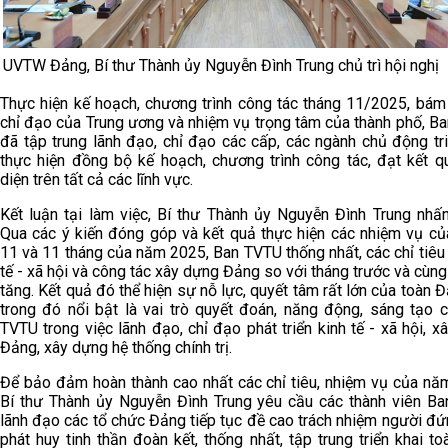
UVTW Đảng, Bí thư Thành ủy Nguyễn Đình Trung chủ trì hội ngh
Thực hiện kế hoạch, chương trình công tác tháng 11/2025, bám
chỉ đạo của Trung ương và nhiệm vụ trọng tâm của thành phố, B
đã tập trung lãnh đạo, chỉ đạo các cấp, các ngành chủ động tri
thực hiện đồng bộ kế hoạch, chương trình công tác, đạt kết q
diện trên tất cả các lĩnh vực.
Kết luận tại làm việc, Bí thư Thành ủy Nguyễn Đình Trung nhấ
Qua các ý kiến đóng góp và kết quả thực hiện các nhiệm vụ củ
11 và 11 tháng của năm 2025, Ban TVTU thống nhất, các chỉ tiêu 
tế - xã hội và công tác xây dựng Đảng so với tháng trước và cùng
tăng. Kết quả đó thể hiện sự nỗ lực, quyết tâm rất lớn của toàn 
trong đó nổi bật là vai trò quyết đoán, năng động, sáng tạo 
TVTU trong việc lãnh đạo, chỉ đạo phát triển kinh tế - xã hội, x
Đảng, xây dựng hệ thống chính trị.
Để bảo đảm hoàn thành cao nhất các chỉ tiêu, nhiệm vụ của nă
Bí thư Thành ủy Nguyễn Đình Trung yêu cầu các thành viên B
lãnh đạo các tổ chức Đảng tiếp tục đề cao trách nhiệm người đứ
phát huy tinh thần đoàn kết, thống nhất, tập trung triển khai to