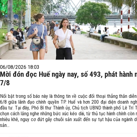
06/08/2026 18:03
Mời đón đọc Huế ngày nay, số 493, phát hành 
7/8
Nổi bật trong số báo này là thông tin về cuộc đối thoại thẳng thắn diễn
6/8 giữa lãnh đạo chính quyền TP. Huế và hơn 200 đại diện doanh ngh
đầu tư. Tại đây, Phó Bí thư Thành ủy, Chủ tịch UBND thành phố Lê Trí 
chọn cách lắng nghe những bức xúc kéo dài, từ thủ tục hành chính còn 
nhiêu khê, nguy cơ đứt gãy chuỗi sản xuất đến sự tụt hậu của ngành du
sản...