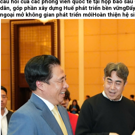
câu hỏi của các phóng viên quốc tế tại họp báo sau 
dân, góp phần xây dựng Huế phát triển bền vững
Đẩy
ngoại mở không gian phát triển mới
Hoàn thiện hệ s