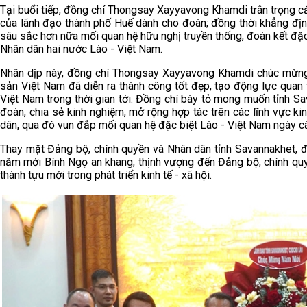
Tại buổi tiếp, đồng chí Thongsay Xayyavong Khamdi trân trọng c
của lãnh đạo thành phố Huế dành cho đoàn; đồng thời khẳng địn
sâu sắc hơn nữa mối quan hệ hữu nghị truyền thống, đoàn kết đặc 
Nhân dân hai nước Lào - Việt Nam.
Nhân dịp này, đồng chí Thongsay Xayyavong Khamdi chúc mừng 
sản Việt Nam đã diễn ra thành công tốt đẹp, tạo động lực quan
Việt Nam trong thời gian tới. Đồng chí bày tỏ mong muốn tỉnh S
đoàn, chia sẻ kinh nghiệm, mở rộng hợp tác trên các lĩnh vực kin
dân, qua đó vun đắp mối quan hệ đặc biệt Lào - Việt Nam ngày c
Thay mặt Đảng bộ, chính quyền và Nhân dân tỉnh Savannakhet,
năm mới Bính Ngọ an khang, thịnh vượng đến Đảng bộ, chính quy
thành tựu mới trong phát triển kinh tế - xã hội.