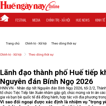
FESTIVAL
MEDIA
CHÍNH TRỊ - XÃ HỘI
HUE NEWS
KINH TẾ
Trang chủ
Chính trị - Xã hội
Theo dòng thời sự
Chính trị - Xã hội
Theo dòng thời sự
Lãnh đạo thành phố Huế tiếp kh
Nguyên đán Bính Ngọ 2026
HNN.VN - Nhân dịp tết Nguyên đán Bính Ngọ 2026, tối 2/2, Thà
tổ chức Tiệc Tiếp tân Xuân nhằm gặp gỡ, chúc mừng và tri ân các 
gia và bạn bè quốc tế đã đồng hành, hợp tác với địa phương trong
Vì sao đối ngoại được xác định là nhiệm vụ “trọng 