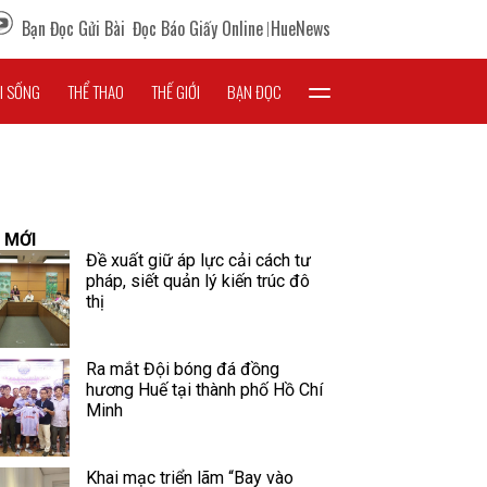
Bạn Đọc Gửi Bài
Đọc Báo Giấy Online
HueNews
I SỐNG
THỂ THAO
THẾ GIỚI
BẠN ĐỌC
 MỚI
Đề xuất giữ áp lực cải cách tư
pháp, siết quản lý kiến trúc đô
thị
Ra mắt Đội bóng đá đồng
hương Huế tại thành phố Hồ Chí
Minh
Khai mạc triển lãm “Bay vào