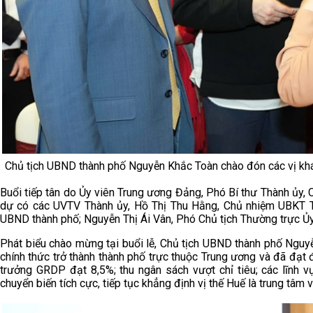
Chủ tịch UBND thành phố Nguyễn Khắc Toàn chào đón các vị kh
Buổi tiếp tân do Ủy viên Trung ương Đảng, Phó Bí thư Thành ủy,
dự có các UVTV Thành ủy, Hồ Thị Thu Hằng, Chủ nhiệm UBKT T
UBND thành phố; Nguyễn Thị Ái Vân, Phó Chủ tịch Thường trực Ủ
Phát biểu chào mừng tại buổi lễ, Chủ tịch UBND thành phố Ngu
chính thức trở thành thành phố trực thuộc Trung ương và đã đạt đ
trưởng GRDP đạt 8,5%; thu ngân sách vượt chỉ tiêu; các lĩnh vự
chuyển biến tích cực, tiếp tục khẳng định vị thế Huế là trung tâm 