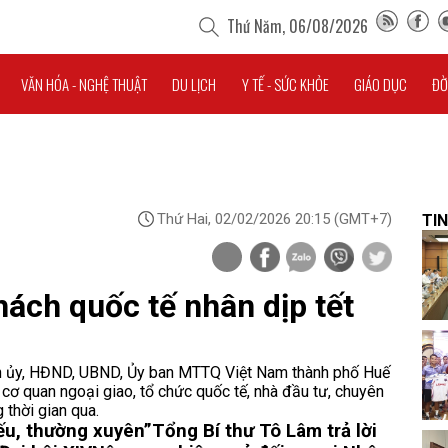
Thứ Năm, 06/08/2026
VĂN HÓA - NGHỆ THUẬT
DU LỊCH
Y TẾ - SỨC KHỎE
GIÁO DỤC
ĐỜ
Thứ Hai, 02/02/2026 20:15
(GMT+7)
TIN
ách quốc tế nhân dịp tết
nh ủy, HĐND, UBND, Ủy ban MTTQ Việt Nam thành phố Huế
cơ quan ngoại giao, tổ chức quốc tế, nhà đầu tư, chuyên
 thời gian qua.
yếu, thường xuyên”
Tổng Bí thư Tô Lâm trả lời