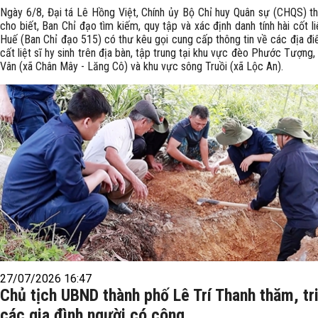
Ngày 6/8, Đại tá Lê Hồng Việt, Chính ủy Bộ Chỉ huy Quân sự (CHQS) t
cho biết, Ban Chỉ đạo tìm kiếm, quy tập và xác định danh tính hài cốt liệ
Huế (Ban Chỉ đạo 515) có thư kêu gọi cung cấp thông tin về các địa đ
cất liệt sĩ hy sinh trên địa bàn, tập trung tại khu vực đèo Phước Tượng,
Vân (xã Chân Mây - Lăng Cô) và khu vực sông Truồi (xã Lộc An).
27/07/2026 16:47
Chủ tịch UBND thành phố Lê Trí Thanh thăm, tri
các gia đình người có công