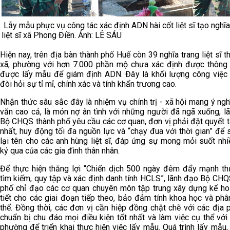
Lẫy mẫu phực vụ công tác xác định ADN hài cốt liệt sĩ tạo nghĩa
liệt sĩ xã Phong Điền. Ảnh: LÊ SÁU
Hiện nay, trên địa bàn thành phố Huế còn 39 nghĩa trang liệt sĩ 
xã, phường với hơn 7.000 phần mộ chưa xác định được thông 
được lấy mẫu để giám định ADN. Đây là khối lượng công việc r
đòi hỏi sự tỉ mỉ, chính xác và tính khẩn trương cao.
Nhận thức sâu sắc đây là nhiệm vụ chính trị - xã hội mang ý ngh
văn cao cả, là món nợ ân tình với những người đã ngã xuống, l
Bộ CHQS thành phố yêu cầu các cơ quan, đơn vị phải đặt quyết 
nhất, huy động tối đa nguồn lực và “chạy đua với thời gian” để 
lại tên cho các anh hùng liệt sĩ, đáp ứng sự mong mỏi suốt nhi
kỷ qua của các gia đình thân nhân.
Để thực hiện thắng lợi “Chiến dịch 500 ngày đêm đẩy mạnh th
tìm kiếm, quy tập và xác định danh tính HCLS”, lãnh đạo Bộ CHQ
phố chỉ đạo các cơ quan chuyên môn tập trung xây dựng kế ho
tiết cho các giai đoạn tiếp theo, bảo đảm tính khoa học và phâ
thể. Đồng thời, các đơn vị cần hiệp đồng chặt chẽ với các địa 
chuẩn bị chu đáo mọi điều kiện tốt nhất và làm việc cụ thể với 
phường để triển khai thực hiện việc lấy mẫu. Quá trình lấy mẫu,