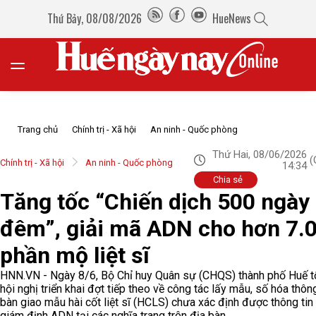
Thứ Bảy, 08/08/2026
HueNews
Trang chủ
Chính trị - Xã hội
An ninh - Quốc phòng
Thứ Hai, 08/06/2026
(
Chính trị - Xã hội
An ninh - Quốc phòng
14:34
Chia sẻ
Tăng tốc “Chiến dịch 500 ngày
đêm”, giải mã ADN cho hơn 7.
phần mộ liệt sĩ
HNN.VN - Ngày 8/6, Bộ Chỉ huy Quân sự (CHQS) thành phố Huế t
hội nghị triển khai đợt tiếp theo về công tác lấy mẫu, số hóa thông
bàn giao mẫu hài cốt liệt sĩ (HCLS) chưa xác định được thông tin
giám định ADN tại các nghĩa trang trên địa bàn.