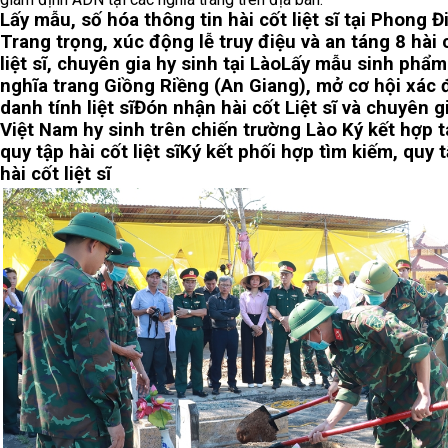
Lấy mẫu, số hóa thông tin hài cốt liệt sĩ tại Phong Đ
Trang trọng, xúc động lễ truy điệu và an táng 8 hài 
liệt sĩ, chuyên gia hy sinh tại Lào
Lấy mẫu sinh phẩm 
nghĩa trang Giồng Riềng (An Giang), mở cơ hội xác 
danh tính liệt sĩ
Đón nhận hài cốt Liệt sĩ và chuyên g
Việt Nam hy sinh trên chiến trường Lào
Ký kết hợp t
quy tập hài cốt liệt sĩ
Ký kết phối hợp tìm kiếm, quy 
hài cốt liệt sĩ