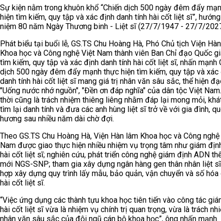
Sự kiện nằm trong khuôn khổ “Chiến dịch 500 ngày đêm đẩy mạn
hiện tìm kiếm, quy tập và xác định danh tính hài cốt liệt sĩ”, hướng
niệm 80 năm Ngày Thương binh - Liệt sĩ (27/7/1947 - 27/7/2027
Phát biểu tại buổi lễ, GS.TS Chu Hoàng Hà, Phó Chủ tịch Viện Hà
Khoa học và Công nghệ Việt Nam thành viên Ban Chỉ đạo Quốc gi
tìm kiếm, quy tập và xác định danh tính hài cốt liệt sĩ, nhấn mạnh
dịch 500 ngày đêm đẩy mạnh thực hiện tìm kiếm, quy tập và xác
danh tính hài cốt liệt sĩ mang giá trị nhân văn sâu sắc, thể hiện đạ
"Uống nước nhớ nguồn", "Đền ơn đáp nghĩa" của dân tộc Việt Nam
thời cũng là trách nhiệm thiêng liêng nhằm đáp lại mong mỏi, khá
tìm lại danh tính và đưa các anh hùng liệt sĩ trở về với gia đình, q
hương sau nhiều năm dài chờ đợi.
Theo GS.TS Chu Hoàng Hà, Viện Hàn lâm Khoa học và Công nghệ 
Nam được giao thực hiện nhiều nhiệm vụ trọng tâm như giám đị
hài cốt liệt sĩ; nghiên cứu, phát triển công nghệ giám định ADN th
mới NGS-SNP; tham gia xây dựng ngân hàng gen thân nhân liệt sĩ
hợp xây dựng quy trình lấy mẫu, bảo quản, vận chuyển và số hóa 
hài cốt liệt sĩ.
“Việc ứng dụng các thành tựu khoa học tiên tiến vào công tác giá
hài cốt liệt sĩ vừa là nhiệm vụ chính trị quan trọng, vừa là trách nh
nhân văn sâu sắc của đội ngũ cán bộ khoa học”, ông nhấn mạnh.