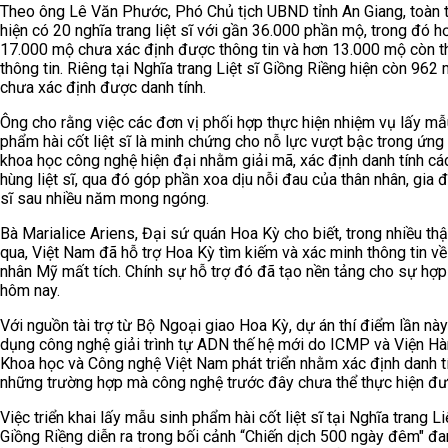
Theo ông Lê Văn Phước, Phó Chủ tịch UBND tỉnh An Giang, toàn t
hiện có 20 nghĩa trang liệt sĩ với gần 36.000 phần mộ, trong đó h
17.000 mộ chưa xác định được thông tin và hơn 13.000 mộ còn t
thông tin. Riêng tại Nghĩa trang Liệt sĩ Giồng Riềng hiện còn 962
chưa xác định được danh tính.
Ông cho rằng việc các đơn vị phối hợp thực hiện nhiệm vụ lấy mẫ
phẩm hài cốt liệt sĩ là minh chứng cho nỗ lực vượt bậc trong ứng
khoa học công nghệ hiện đại nhằm giải mã, xác định danh tính cá
hùng liệt sĩ, qua đó góp phần xoa dịu nỗi đau của thân nhân, gia đì
sĩ sau nhiều năm mong ngóng.
Bà Marialice Ariens, Đại sứ quán Hoa Kỳ cho biết, trong nhiều th
qua, Việt Nam đã hỗ trợ Hoa Kỳ tìm kiếm và xác minh thông tin v
nhân Mỹ mất tích. Chính sự hỗ trợ đó đã tạo nền tảng cho sự hợp
hôm nay.
Với nguồn tài trợ từ Bộ Ngoại giao Hoa Kỳ, dự án thí điểm lần nà
dụng công nghệ giải trình tự ADN thế hệ mới do ICMP và Viện Hà
Khoa học và Công nghệ Việt Nam phát triển nhằm xác định danh t
những trường hợp mà công nghệ trước đây chưa thể thực hiện đư
Việc triển khai lấy mẫu sinh phẩm hài cốt liệt sĩ tại Nghĩa trang Li
Giồng Riềng diễn ra trong bối cảnh “Chiến dịch 500 ngày đêm" đ