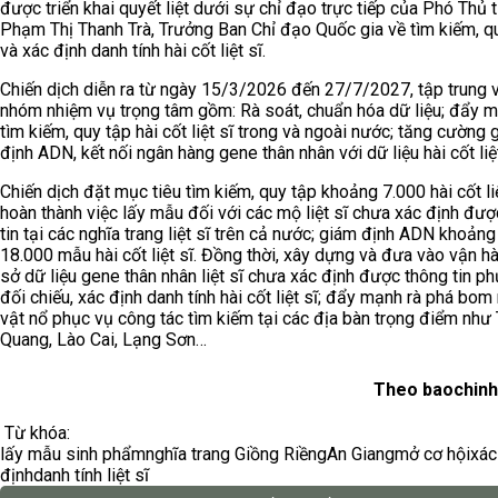
được triển khai quyết liệt dưới sự chỉ đạo trực tiếp của Phó Thủ
Phạm Thị Thanh Trà, Trưởng Ban Chỉ đạo Quốc gia về tìm kiếm, q
và xác định danh tính hài cốt liệt sĩ.
Chiến dịch diễn ra từ ngày 15/3/2026 đến 27/7/2027, tập trung 
nhóm nhiệm vụ trọng tâm gồm: Rà soát, chuẩn hóa dữ liệu; đẩy 
tìm kiếm, quy tập hài cốt liệt sĩ trong và ngoài nước; tăng cường 
định ADN, kết nối ngân hàng gene thân nhân với dữ liệu hài cốt liệt
Chiến dịch đặt mục tiêu tìm kiếm, quy tập khoảng 7.000 hài cốt liệ
hoàn thành việc lấy mẫu đối với các mộ liệt sĩ chưa xác định đượ
tin tại các nghĩa trang liệt sĩ trên cả nước; giám định ADN khoảng
18.000 mẫu hài cốt liệt sĩ. Đồng thời, xây dựng và đưa vào vận h
sở dữ liệu gene thân nhân liệt sĩ chưa xác định được thông tin p
đối chiếu, xác định danh tính hài cốt liệt sĩ; đẩy mạnh rà phá bom
vật nổ phục vụ công tác tìm kiếm tại các địa bàn trọng điểm như
Quang, Lào Cai, Lạng Sơn…
Theo baochinh
Từ khóa:
lấy mẫu sinh phẩm
nghĩa trang Giồng Riềng
An Giang
mở cơ hội
xác
định
danh tính liệt sĩ