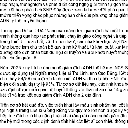
tiếp nhận, thử nghiệm và phát triển công nghệ giải trình tự gen thế
mới kết hợp phân tích SNP. Đây được xem là bước đột phá quan t
mở ra triển vọng khắc phục những hạn chế của phương pháp giá
ADN ty thể truyền thống.
Thông qua Dự án ODA “Nâng cao năng lực giám định hài cốt tron
tranh thông qua hợp tác phát triển, chuyển giao công nghệ và tiếp
trang thiết bị, hóa chất, vật tư tiêu hao”, các nhà khoa học Việt N
từng bước làm chủ toàn bộ quy trình kỹ thuật, từ khai quật, xử lý
xương khó đến phân tích dữ liệu di truyền và đối khớp huyết thốn
tiêu chuẩn quốc tế.
Năm 2025, quy trình công nghệ giám định ADN thế hệ mới NGS-
được áp dụng tại Nghĩa trang Liệt sĩ Trà Lĩnh, tỉnh Cao Bằng. Kết
cho thấy 54/58 mẫu được tách chiết ADN và thu dữ liệu SNP đủ 
kiện đối sánh, đạt tỷ lệ 93%. Từ cơ sở dữ liệu này, các nhà khoa 
xác định được mối quan hệ huyết thống với thân nhân của 14 gia 
liệt sĩ và trao kết quả giám định ADN cho 2 gia đình.
Trên cơ sở kết quả đó, việc triển khai lấy mẫu sinh phẩm hài cốt li
tại Nghĩa trang Liệt sĩ Giồng Riềng với quy mô lớn hơn được kỳ v
tiếp tục đánh giá khả năng triển khai rộng rãi công nghệ giám đị
thế hệ mới trong xác định danh tính hài cốt liệt sĩ còn thiếu thông t