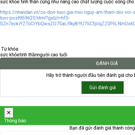
sức khỏe tinh thần cũng như nâng cao chất lượng cuộc sống cho 
https://nhandan.vn/co-don-tuoi-gia-moi-nguy-am-tham-doi-voi-s
tuoi-post969620.html?gidzl=hfS-
SZn7eckiYZToCrYbQws2D7SaLl9kj8rYU7SCfpIqZZ0f9LNmOx6
Từ khóa:
sức khỏe
tinh thần
người cao tuổi
ĐÁNH GIÁ
Hãy trở thành người đầu tiên đánh giá cho b
×
Thông báo
Bạn đã gửi đánh giá thành công