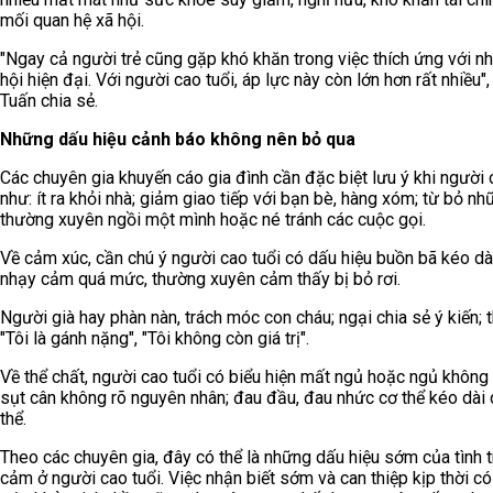
mối quan hệ xã hội.
"Ngay cả người trẻ cũng gặp khó khăn trong việc thích ứng với n
hội hiện đại. Với người cao tuổi, áp lực này còn lớn hơn rất nhiều
Tuấn chia sẻ.
Những dấu hiệu cảnh báo không nên bỏ qua
Các chuyên gia khuyến cáo gia đình cần đặc biệt lưu ý khi người 
như: ít ra khỏi nhà; giảm giao tiếp với bạn bè, hàng xóm; từ bỏ nh
thường xuyên ngồi một mình hoặc né tránh các cuộc gọi.
Về cảm xúc, cần chú ý người cao tuổi có dấu hiệu buồn bã kéo dài,
nhạy cảm quá mức, thường xuyên cảm thấy bị bỏ rơi.
Người già hay phàn nàn, trách móc con cháu; ngại chia sẻ ý kiến;
"Tôi là gánh nặng", "Tôi không còn giá trị".
Về thể chất, người cao tuổi có biểu hiện mất ngủ hoặc ngủ không 
sụt cân không rõ nguyên nhân; đau đầu, đau nhức cơ thể kéo dài 
thể.
Theo các chuyên gia, đây có thể là những dấu hiệu sớm của tình 
cảm ở người cao tuổi. Việc nhận biết sớm và can thiệp kịp thời có