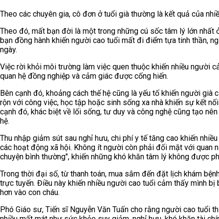
Theo các chuyên gia, cô đơn ở tuổi già thường là kết quả của nhi
Theo đó, mất bạn đời là một trong những cú sốc tâm lý lớn nhất ở
bạn đồng hành khiến người cao tuổi mất đi điểm tựa tinh thần, n
ngày.
Việc rời khỏi môi trường làm việc quen thuộc khiến nhiều người c
quan hệ đồng nghiệp và cảm giác được cống hiến.
Bên cạnh đó, khoảng cách thế hệ cũng là yếu tố khiến người già
rộn với công việc, học tập hoặc sinh sống xa nhà khiến sự kết nố
cạnh đó, khác biệt về lối sống, tư duy và công nghệ cũng tạo nên
hệ.
Thu nhập giảm sút sau nghỉ hưu, chi phí y tế tăng cao khiến nhiều 
các hoạt động xã hội. Không ít người còn phải đối mặt với quan ni
chuyện bình thường", khiến những khó khăn tâm lý không được phát
Trong thời đại số, từ thanh toán, mua sắm đến đặt lịch khám bệ
trực tuyến. Điều này khiến nhiều người cao tuổi cảm thấy mình bị 
hơn vào con cháu.
Phó Giáo sư, Tiến sĩ Nguyễn Văn Tuấn cho rằng người cao tuổi th
nhiều mất mát như sức khỏe suy giảm, nghỉ hưu, khó khăn tài chí