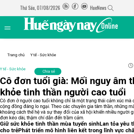
Thứ Sáu, 07/08/2026
HueNews
Trang chủ
Y tế - Sức khỏe
Y tế - Sức khỏe
Chia sẻ
Cô đơn tuổi già: Mối nguy âm 
khỏe tinh thần người cao tuổi
Cô đơn ở người cao tuổi không chỉ là một trạng thái cảm xúc mà
cộng đồng đáng lo ngại. Theo các chuyên gia tâm thần, những mấ
khoảng cách thế hệ và sự thay đổi của xã hội khiến nhiều người gi
đơn kéo dài, thậm chí dẫn đến trầm cảm.
Giữ sức khỏe tinh thần mùa tuyển sinh
Lan tỏa yêu 
cho trẻ
Phát triển mô hình liên kết trong lĩnh vực c