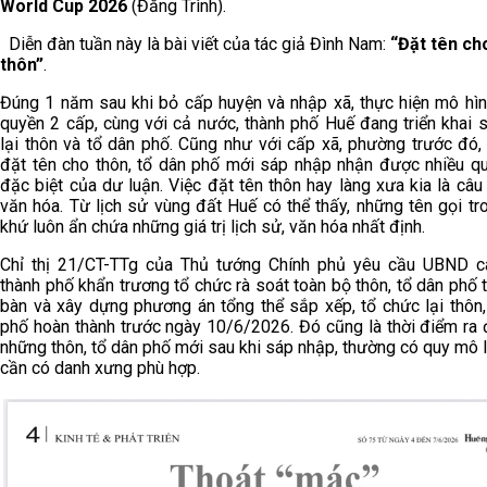
World Cup 2026
(Đăng Trình).
Diễn đàn tuần này là bài viết của tác giả Đình Nam:
“Đặt tên ch
thôn”
.
Đúng 1 năm sau khi bỏ cấp huyện và nhập xã, thực hiện mô hìn
quyền 2 cấp, cùng với cả nước, thành phố Huế đang triển khai 
lại thôn và tổ dân phố. Cũng như với cấp xã, phường trước đó,
đặt tên cho thôn, tổ dân phố mới sáp nhập nhận được nhiều q
đặc biệt của dư luận. Việc đặt tên thôn hay làng xưa kia là câu
văn hóa. Từ lịch sử vùng đất Huế có thể thấy, những tên gọi tr
khứ luôn ẩn chứa những giá trị lịch sử, văn hóa nhất định.
Chỉ thị 21/CT-TTg của Thủ tướng Chính phủ yêu cầu UBND cá
thành phố khẩn trương tổ chức rà soát toàn bộ thôn, tổ dân phố t
bàn và xây dựng phương án tổng thể sắp xếp, tổ chức lại thôn,
phố hoàn thành trước ngày 10/6/2026. Đó cũng là thời điểm ra 
những thôn, tổ dân phố mới sau khi sáp nhập, thường có quy mô l
cần có danh xưng phù hợp.