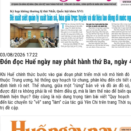
03/08/2026 17:22
Đón đọc Huế ngày nay phát hành thứ Ba, ngày 
Khi Huế chính thức bước vào giai đoạn phát triển mới với mô hình đô 
thuộc Trung ương, hệ thống quy hoạch từ chung, phân khu đến chi tiết
định hình rõ nét. Thế nhưng, giữa một “rừng” bản vẽ và đồ án đồ sộ,
được đặt ra không phải là vẽ thêm điều gì, mà là làm thế nào để biến q
thành hiện thực? Đây cũng là nội dung trọng tâm bài viết "Quy hoạch
đến lúc chuyển từ “vẽ” sang “làm” của tác giả Yên Chi trên trang Thời sự
trị đề cập.