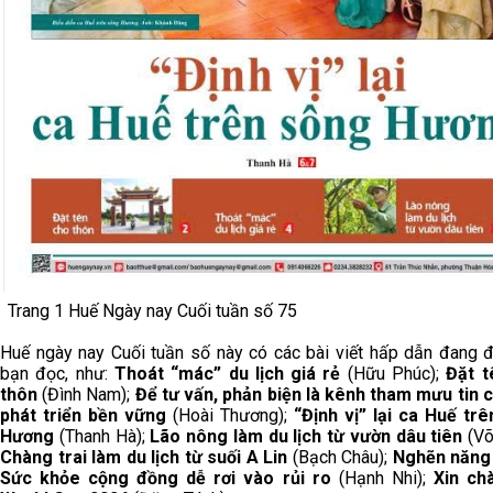
Trang 1 Huế Ngày nay Cuối tuần số 75
Huế ngày nay Cuối tuần số này có các bài viết hấp dẫn đang 
bạn đọc, như:
Thoát “mác” du lịch giá rẻ
(Hữu Phúc);
Đặt t
thôn
(Đình Nam);
Để tư vấn, phản biện là kênh tham mưu tin 
phát triển bền vững
(Hoài Thương);
“Định vị” lại ca Huế tr
Hương
(Thanh Hà);
Lão nông làm du lịch từ vườn dâu tiên
(Võ
Chàng trai làm du lịch từ suối A Lin
(Bạch Châu);
Nghẽn năng 
Sức khỏe cộng đồng dễ rơi vào rủi ro
(Hạnh Nhi);
Xin ch