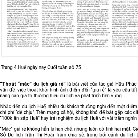
Trang 4 Huế ngày nay Cuối tuần số 75
“Thoát “mác” du lịch giá rẻ”
là bài viết của tác giả Hữu Phúc
vấn đề: việc thoát khỏi hình ảnh điểm đến “giá rẻ” là yêu cầu tấ
nâng cao giá trị thương hiệu du lịch và phát triển bền vững.
Nhắc đến du lịch Huế, nhiều du khách thường nghĩ đến một điểm
chi phí “dễ chịu”. Trên mạng xã hội, không khó để bắt gặp các cl
“100k ăn sập Huế” hay trải nghiệm du lịch Huế với vài trăm nghìn
“Mác” giá rẻ không hẳn là hạn chế, nhưng luôn có tính hai mặt. G
Sở Du lịch Trần Thị Hoài Trâm chia sẻ, trong bối cảnh du lịch t