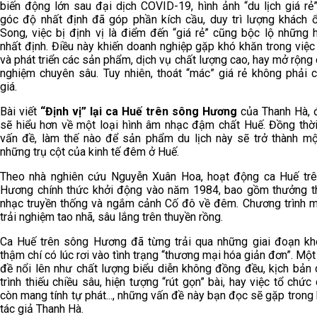
biến động lớn sau đại dịch COVID-19, hình ảnh “du lịch giá rẻ
góc độ nhất định đã góp phần kích cầu, duy trì lượng khách ổ
Song, việc bị định vị là điểm đến “giá rẻ” cũng bộc lộ những 
nhất định. Điều này khiến doanh nghiệp gặp khó khăn trong việc
và phát triển các sản phẩm, dịch vụ chất lượng cao, hay mở rộng 
nghiệm chuyên sâu. Tuy nhiên, thoát “mác” giá rẻ không phải c
giá.
Bài viết
“Định vị” lại ca Huế trên sông Hương
của Thanh Hà, 
sẽ hiểu hơn về một loại hình âm nhạc đậm chất Huế. Đồng thời
vấn đề, làm thế nào để sản phẩm du lịch này sẽ trở thành mộ
những trụ cột của kinh tế đêm ở Huế.
Theo nhà nghiên cứu Nguyễn Xuân Hoa, hoạt động ca Huế tr
Hương chính thức khởi động vào năm 1984, bao gồm thưởng 
nhạc truyền thống và ngắm cảnh Cố đô về đêm. Chương trình m
trải nghiệm tao nhã, sâu lắng trên thuyền rồng.
Ca Huế trên sông Hương đã từng trải qua những giai đoạn kh
thậm chí có lúc rơi vào tình trạng “thương mại hóa giản đơn”. Mộ
đề nổi lên như chất lượng biểu diễn không đồng đều, kịch bản
trình thiếu chiều sâu, hiện tượng “rút gọn” bài, hay việc tổ chức
còn mang tính tự phát..., những vấn đề này bạn đọc sẽ gặp trong 
tác giả Thanh Hà.