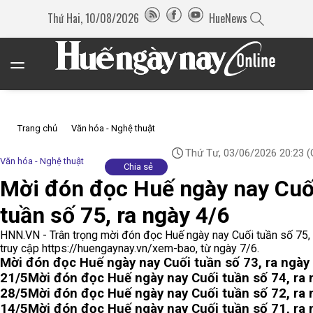
Thứ Hai, 10/08/2026
HueNews
Trang chủ
Văn hóa - Nghệ thuật
Thứ Tư, 03/06/2026 20:23
(
Văn hóa - Nghệ thuật
Chia sẻ
Mời đón đọc Huế ngày nay Cuố
tuần số 75, ra ngày 4/6
HNN.VN - Trân trọng mời đón đọc Huế ngày nay Cuối tuần số 75,
truy cập https://huengaynay.vn/xem-bao, từ ngày 7/6.
Mời đón đọc Huế ngày nay Cuối tuần số 73, ra ngày
21/5
Mời đón đọc Huế ngày nay Cuối tuần số 74, ra 
28/5
Mời đón đọc Huế ngày nay Cuối tuần số 72, ra 
14/5
Mời đón đọc Huế ngày nay Cuối tuần số 71, ra 