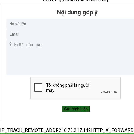
Nội dung góp ý
IP_TRACK_REMOTE_ADDR216.73.217.142HTTP_X_FORWAR