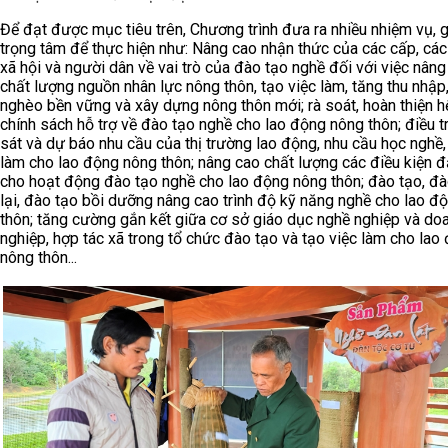
Để đạt được mục tiêu trên, Chương trình đưa ra nhiều nhiệm vụ, g
trọng tâm để thực hiện như: Nâng cao nhận thức của các cấp, các
xã hội và người dân về vai trò của đào tạo nghề đối với việc nâng
chất lượng nguồn nhân lực nông thôn, tạo việc làm, tăng thu nhập
nghèo bền vững và xây dựng nông thôn mới; rà soát, hoàn thiện h
chính sách hỗ trợ về đào tạo nghề cho lao động nông thôn; điều t
sát và dự báo nhu cầu của thị trường lao động, nhu cầu học nghề,
làm cho lao động nông thôn; nâng cao chất lượng các điều kiện
cho hoạt động đào tạo nghề cho lao động nông thôn; đào tạo, đà
lại, đào tạo bồi dưỡng nâng cao trình độ kỹ năng nghề cho lao đ
thôn; tăng cường gắn kết giữa cơ sở giáo dục nghề nghiệp và do
nghiệp, hợp tác xã trong tổ chức đào tạo và tạo việc làm cho lao
nông thôn...