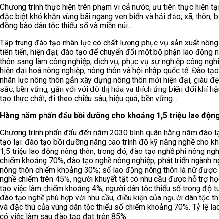
Chương trình thực hiện trên phạm vi cả nước, ưu tiên thực hiện tạ
đặc biệt khó khăn vùng bãi ngang ven biển và hải đảo; xã, thôn, 
đồng bào dân tộc thiểu số và miền núi…
Tập trung đào tạo nhân lực có chất lượng phục vụ sản xuất nông
tiên tiến, hiện đại; đào tạo để chuyển đổi một bộ phận lao động 
thôn sang làm công nghiệp, dịch vụ, phục vụ sự nghiệp công nghi
hiện đại hoá nông nghiệp, nông thôn và hội nhập quốc tế. Đào tạ
nhân lực nông thôn gắn xây dựng nông thôn mới hiện đại, giàu đẹ
sắc, bền vững, gắn với với đô thị hóa và thích ứng biến đổi khí hậ
tạo thực chất, đi theo chiều sâu, hiệu quả, bền vững…
Hàng năm phấn đấu bồi dưỡng cho khoảng 1,5 triệu lao độn
Chương trình phấn đấu đến năm 2030 bình quân hằng năm đào t
tạo lại, đào tạo bồi dưỡng nâng cao trình độ kỹ năng nghề cho k
1,5 triệu lao động nông thôn, trong đó, đào tạo nghề phi nông ng
chiếm khoảng 70%, đào tạo nghề nông nghiệp, phát triển ngành n
nông thôn chiếm khoảng 30%; số lao động nông thôn là nữ được
nghề chiếm trên 45%, người khuyết tật có nhu cầu được hỗ trợ họ
tạo việc làm chiếm khoảng 4%, người dân tộc thiểu số trong độ t
đào tạo nghề phù hợp với nhu cầu, điều kiện của người dân tộc th
và đặc thù của vùng dân tộc thiểu số chiếm khoảng 70%. Tỷ lệ l
có việc làm sau đào tạo đạt trên 85%.