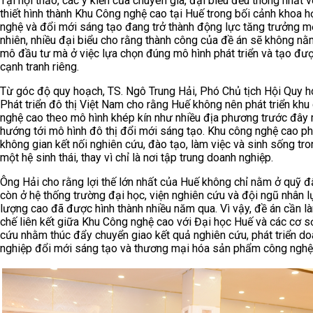
Tại hội thảo, các ý kiến của chuyên gia, đại biểu đều thống nhất 
thiết hình thành Khu Công nghệ cao tại Huế trong bối cảnh khoa h
nghệ và đổi mới sáng tạo đang trở thành động lực tăng trưởng mớ
nhiên, nhiều đại biểu cho rằng thành công của đề án sẽ không nằ
mô đầu tư mà ở việc lựa chọn đúng mô hình phát triển và tạo được
cạnh tranh riêng.
Từ góc độ quy hoạch, TS. Ngô Trung Hải, Phó Chủ tịch Hội Quy 
Phát triển đô thị Việt Nam cho rằng Huế không nên phát triển khu
nghệ cao theo mô hình khép kín như nhiều địa phương trước đây
hướng tới mô hình đô thị đổi mới sáng tạo. Khu công nghệ cao ph
không gian kết nối nghiên cứu, đào tạo, làm việc và sinh sống tr
một hệ sinh thái, thay vì chỉ là nơi tập trung doanh nghiệp.
Ông Hải cho rằng lợi thế lớn nhất của Huế không chỉ nằm ở quỹ 
còn ở hệ thống trường đại học, viện nghiên cứu và đội ngũ nhân l
lượng cao đã được hình thành nhiều năm qua. Vì vậy, đề án cần l
chế liên kết giữa Khu Công nghệ cao với Đại học Huế và các cơ s
cứu nhằm thúc đẩy chuyển giao kết quả nghiên cứu, phát triển d
nghiệp đổi mới sáng tạo và thương mại hóa sản phẩm công nghệ