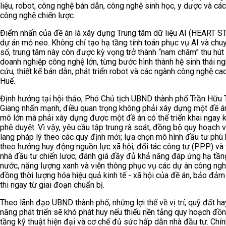
liệu, robot, công nghệ bán dẫn, công nghệ sinh học, y dược và cá
công nghệ chiến lược.
Điểm nhấn của đề án là xây dựng Trung tâm dữ liệu AI (HEART S
dự án mỏ neo. Không chỉ tạo hạ tầng tính toán phục vụ AI và chu
số, trung tâm này còn được kỳ vọng trở thành “nam châm” thu hút
doanh nghiệp công nghệ lớn, từng bước hình thành hệ sinh thái ng
cứu, thiết kế bán dẫn, phát triển robot và các ngành công nghệ cao
Huế.
Định hướng tại hội thảo, Phó Chủ tịch UBND thành phố Trần Hữu
Giang nhấn mạnh, điều quan trọng không phải xây dựng một đề á
mô lớn mà phải xây dựng được một đề án có thể triển khai ngay 
phê duyệt. Vì vậy, yêu cầu tập trung rà soát, đồng bộ quy hoạch 
lang pháp lý theo các quy định mới; lựa chọn mô hình đầu tư phù
theo hướng huy động nguồn lực xã hội, đối tác công tư (PPP) và 
nhà đầu tư chiến lược; đánh giá đầy đủ khả năng đáp ứng hạ tần
nước, năng lượng xanh và viễn thông phục vụ các dự án công ngh
đồng thời lượng hóa hiệu quả kinh tế - xã hội của đề án, bảo đảm
thi ngay từ giai đoạn chuẩn bị.
Theo lãnh đạo UBND thành phố, những lợi thế về vị trí, quỹ đất ha
năng phát triển sẽ khó phát huy nếu thiếu nền tảng quy hoạch đồn
tầng kỹ thuật hiện đại và cơ chế đủ sức hấp dẫn nhà đầu tư. Chính