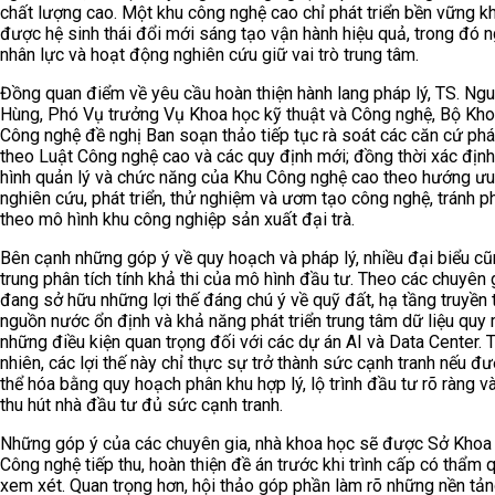
chất lượng cao. Một khu công nghệ cao chỉ phát triển bền vững kh
được hệ sinh thái đổi mới sáng tạo vận hành hiệu quả, trong đó 
nhân lực và hoạt động nghiên cứu giữ vai trò trung tâm.
Đồng quan điểm về yêu cầu hoàn thiện hành lang pháp lý, TS. Ng
Hùng, Phó Vụ trưởng Vụ Khoa học kỹ thuật và Công nghệ, Bộ Kho
Công nghệ đề nghị Ban soạn thảo tiếp tục rà soát các căn cứ phá
theo Luật Công nghệ cao và các quy định mới; đồng thời xác địn
hình quản lý và chức năng của Khu Công nghệ cao theo hướng ưu
nghiên cứu, phát triển, thử nghiệm và ươm tạo công nghệ, tránh ph
theo mô hình khu công nghiệp sản xuất đại trà.
Bên cạnh những góp ý về quy hoạch và pháp lý, nhiều đại biểu cũ
trung phân tích tính khả thi của mô hình đầu tư. Theo các chuyên 
đang sở hữu những lợi thế đáng chú ý về quỹ đất, hạ tầng truyền t
nguồn nước ổn định và khả năng phát triển trung tâm dữ liệu quy 
những điều kiện quan trọng đối với các dự án AI và Data Center. 
nhiên, các lợi thế này chỉ thực sự trở thành sức cạnh tranh nếu đ
thể hóa bằng quy hoạch phân khu hợp lý, lộ trình đầu tư rõ ràng v
thu hút nhà đầu tư đủ sức cạnh tranh.
Những góp ý của các chuyên gia, nhà khoa học sẽ được Sở Khoa
Công nghệ tiếp thu, hoàn thiện đề án trước khi trình cấp có thẩm 
xem xét. Quan trọng hơn, hội thảo góp phần làm rõ những nền tảng