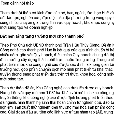
Toàn cảnh hội thảo
Tham dự hội thảo có lãnh đạo các sở, ban, ngành; Đại học Huế và
sở đào tạo, nghiên cứu; đại diện các địa phương trong vùng quy
cùng nhiều chuyên gia trong lĩnh vực quy hoạch, khoa học công n
mới sáng tạo và doanh nghiệp.
Đặt nền tảng tăng trưởng mới cho thành phố
Theo Phó Chủ tịch UBND thành phố Trần Hữu Thùy Giang, Đề án 
Công nghệ cao thành phố Huế là kết quả của quá trình chuẩn bị k
nhiều năm, gắn với Quy hoạch, điều chỉnh Quy hoạch chung đô th
định hướng xây dựng thành phố trực thuộc Trung ương. Trong chi
phát triển mới, khu công nghệ cao được xác định là không gian tă
trưởng mới, góp phần chuyển dịch mô hình phát triển từ khai thác 
truyền thống sang phát triển dựa trên tri thức, khoa học, công ngh
mới sáng tạo.
Theo dự thảo đề án, Khu Công nghệ cao dự kiến được quy hoạch 
Hưng Lộc với quy mô hơn 1.081ha. Khác với mô hình khu công ng
truyền thống, khu công nghệ cao được định hướng phát triển theo
đa ngành, hình thành hệ sinh thái hoàn chỉnh từ nghiên cứu, đào tạ
nghiệm, sản xuất thử nghiệm đến thương mại hóa sản phẩm côn
cao. Giai đoạn đầu ưu tiên các lĩnh vực trí tuệ nhân tạo (AI), trun