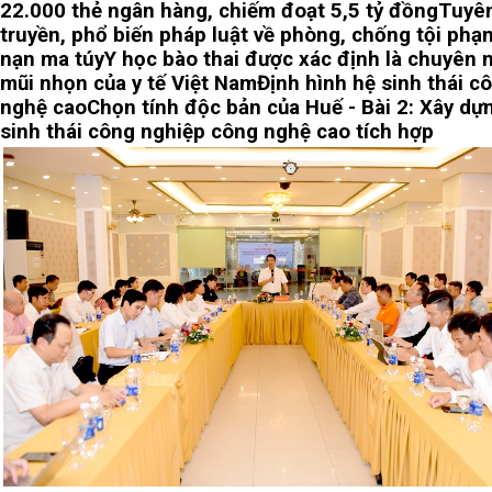
22.000 thẻ ngân hàng, chiếm đoạt 5,5 tỷ đồng
Tuyê
truyền, phổ biến pháp luật về phòng, chống tội phạ
nạn ma túy
Y học bào thai được xác định là chuyên 
mũi nhọn của y tế Việt Nam
Định hình hệ sinh thái c
nghệ cao
Chọn tính độc bản của Huế - Bài 2: Xây dự
sinh thái công nghiệp công nghệ cao tích hợp