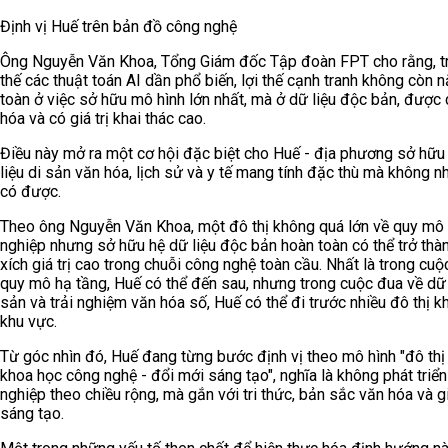
Định vị Huế trên bản đồ công nghệ
Ông Nguyễn Văn Khoa, Tổng Giám đốc Tập đoàn FPT cho rằng, t
thế các thuật toán AI dần phổ biến, lợi thế cạnh tranh không còn
toàn ở việc sở hữu mô hình lớn nhất, mà ở dữ liệu độc bản, được
hóa và có giá trị khai thác cao.
Điều này mở ra một cơ hội đặc biệt cho Huế - địa phương sở hữu
liệu di sản văn hóa, lịch sử và y tế mang tính đặc thù mà không nh
có được.
Theo ông Nguyễn Văn Khoa, một đô thị không quá lớn về quy mô
nghiệp nhưng sở hữu hệ dữ liệu độc bản hoàn toàn có thể trở thà
xích giá trị cao trong chuỗi công nghệ toàn cầu. Nhất là trong cuộ
quy mô hạ tầng, Huế có thể đến sau, nhưng trong cuộc đua về dữ 
sản và trải nghiệm văn hóa số, Huế có thể đi trước nhiều đô thị k
khu vực.
Từ góc nhìn đó, Huế đang từng bước định vị theo mô hình "đô thị 
khoa học công nghệ - đổi mới sáng tạo", nghĩa là không phát triể
nghiệp theo chiều rộng, mà gắn với tri thức, bản sắc văn hóa và gi
sáng tạo.