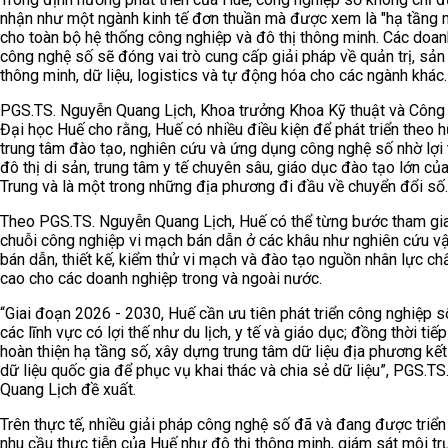
nhận như một ngành kinh tế đơn thuần mà được xem là "hạ tầng
cho toàn bộ hệ thống công nghiệp và đô thị thông minh. Các doa
công nghệ số sẽ đóng vai trò cung cấp giải pháp về quản trị, sản
thông minh, dữ liệu, logistics và tự động hóa cho các ngành khác.
PGS.TS. Nguyễn Quang Lịch, Khoa trưởng Khoa Kỹ thuật và Công
Đại học Huế cho rằng, Huế có nhiều điều kiện để phát triển theo 
trung tâm đào tạo, nghiên cứu và ứng dụng công nghệ số nhờ lợi 
đô thị di sản, trung tâm y tế chuyên sâu, giáo dục đào tạo lớn củ
Trung và là một trong những địa phương đi đầu về chuyển đổi số.
Theo PGS.TS. Nguyễn Quang Lịch, Huế có thể từng bước tham gi
chuỗi công nghiệp vi mạch bán dẫn ở các khâu như nghiên cứu vật
bán dẫn, thiết kế, kiểm thử vi mạch và đào tạo nguồn nhân lực ch
cao cho các doanh nghiệp trong và ngoài nước.
“Giai đoạn 2026 - 2030, Huế cần ưu tiên phát triển công nghiệp s
các lĩnh vực có lợi thế như du lịch, y tế và giáo dục; đồng thời tiếp
hoàn thiện hạ tầng số, xây dựng trung tâm dữ liệu địa phương kết
dữ liệu quốc gia để phục vụ khai thác và chia sẻ dữ liệu”, PGS.T
Quang Lịch đề xuất.
Trên thực tế, nhiều giải pháp công nghệ số đã và đang được triển
nhu cầu thực tiễn của Huế như đô thị thông minh, giám sát môi tr