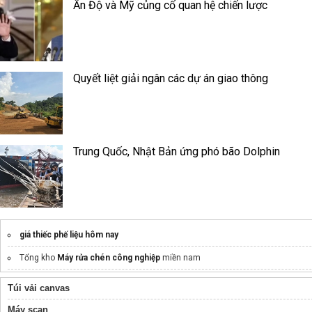
Ấn Độ và Mỹ củng cố quan hệ chiến lược
Quyết liệt giải ngân các dự án giao thông
Trung Quốc, Nhật Bản ứng phó bão Dolphin
giá thiếc phế liệu hôm nay
Tổng kho
Máy rửa chén công nghiệp
miền nam
lưới inox 304
Túi vải canvas
Xem giá
Synology ds1525+
tháng này
Máy scan