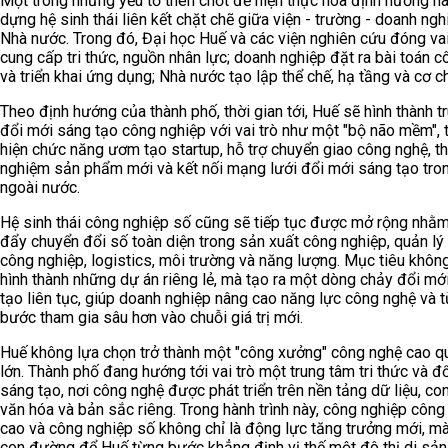
Một trong những yếu tố then chốt để hiện thực hóa định hướng nà
dựng hệ sinh thái liên kết chặt chẽ giữa viện - trường - doanh ngh
Nhà nước. Trong đó, Đại học Huế và các viện nghiên cứu đóng vai
cung cấp tri thức, nguồn nhân lực; doanh nghiệp đặt ra bài toán 
và triển khai ứng dụng; Nhà nước tạo lập thể chế, hạ tầng và cơ ch
Theo định hướng của thành phố, thời gian tới, Huế sẽ hình thành t
đổi mới sáng tạo công nghiệp với vai trò như một "bộ não mềm", 
hiện chức năng ươm tạo startup, hỗ trợ chuyển giao công nghệ, t
nghiệm sản phẩm mới và kết nối mạng lưới đổi mới sáng tạo tro
ngoài nước.
Hệ sinh thái công nghiệp số cũng sẽ tiếp tục được mở rộng nhằm
đẩy chuyển đổi số toàn diện trong sản xuất công nghiệp, quản lý
công nghiệp, logistics, môi trường và năng lượng. Mục tiêu không
hình thành những dự án riêng lẻ, mà tạo ra một dòng chảy đổi mớ
tạo liên tục, giúp doanh nghiệp nâng cao năng lực công nghệ và 
bước tham gia sâu hơn vào chuỗi giá trị mới.
Huế không lựa chọn trở thành một "công xưởng" công nghệ cao 
lớn. Thành phố đang hướng tới vai trò một trung tâm tri thức và đ
sáng tạo, nơi công nghệ được phát triển trên nền tảng dữ liệu, co
văn hóa và bản sắc riêng. Trong hành trình này, công nghiệp công
cao và công nghiệp số không chỉ là động lực tăng trưởng mới, mà
con đường để Huế từng bước khẳng định vị thế một đô thị di sản