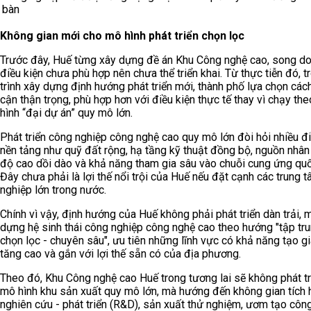
bàn
Không gian mới cho mô hình phát triển chọn lọc
Trước đây, Huế từng xây dựng đề án Khu Công nghệ cao, song do
điều kiện chưa phù hợp nên chưa thể triển khai. Từ thực tiễn đó, t
trình xây dựng định hướng phát triển mới, thành phố lựa chọn cách
cận thận trọng, phù hợp hơn với điều kiện thực tế thay vì chạy th
hình “đại dự án” quy mô lớn.
Phát triển công nghiệp công nghệ cao quy mô lớn đòi hỏi nhiều đi
nền tảng như quỹ đất rộng, hạ tầng kỹ thuật đồng bộ, nguồn nhân 
độ cao dồi dào và khả năng tham gia sâu vào chuỗi cung ứng quố
Đây chưa phải là lợi thế nổi trội của Huế nếu đặt cạnh các trung 
nghiệp lớn trong nước.
Chính vì vậy, định hướng của Huế không phải phát triển dàn trải, 
dựng hệ sinh thái công nghiệp công nghệ cao theo hướng "tập tru
chọn lọc - chuyên sâu", ưu tiên những lĩnh vực có khả năng tạo giá
tăng cao và gắn với lợi thế sẵn có của địa phương.
Theo đó, Khu Công nghệ cao Huế trong tương lai sẽ không phát tr
mô hình khu sản xuất quy mô lớn, mà hướng đến không gian tích 
nghiên cứu - phát triển (R&D), sản xuất thử nghiệm, ươm tạo côn