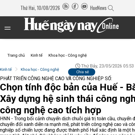
Thứ Hai, 10/08/2026
HueNews
Trang chủ
Kinh tế
Khoa học - Công nghệ
Thứ Bảy, 23/05/2026 05:53
Kinh tế
Khoa học - Công nghệ
Chia sẻ
PHÁT TRIỂN CÔNG NGHỆ CAO VÀ CÔNG NGHIỆP SỐ:
Chọn tính độc bản của Huế - Bà
Xây dựng hệ sinh thái công ng
công nghệ cao tích hợp
HNN - Trong bối cảnh chuyển dịch chuỗi giá trị toàn cầu, chuyển 
chuyển đổi xanh diễn ra mạnh mẽ, phát triển công nghệ cao và cô
nghiệp số chiến lược đang được thành phố Huế xác định là một 