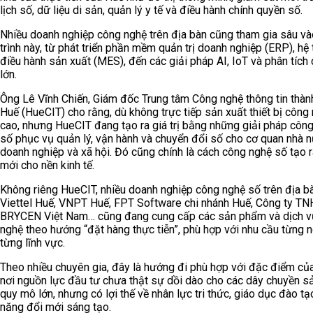
lịch số, dữ liệu di sản, quản lý y tế và điều hành chính quyền số.
Nhiều doanh nghiệp công nghệ trên địa bàn cũng tham gia sâu và
trình này, từ phát triển phần mềm quản trị doanh nghiệp (ERP), hệ
điều hành sản xuất (MES), đến các giải pháp AI, IoT và phân tích 
lớn.
Ông Lê Vĩnh Chiến, Giám đốc Trung tâm Công nghệ thông tin thàn
Huế (HueCIT) cho rằng, dù không trực tiếp sản xuất thiết bị công
cao, nhưng HueCIT đang tạo ra giá trị bằng những giải pháp côn
số phục vụ quản lý, vận hành và chuyển đổi số cho cơ quan nhà n
doanh nghiệp và xã hội. Đó cũng chính là cách công nghệ số tạo ra
mới cho nền kinh tế.
Không riêng HueCIT, nhiều doanh nghiệp công nghệ số trên địa b
Viettel Huế, VNPT Huế, FPT Software chi nhánh Huế, Công ty 
BRYCEN Việt Nam… cũng đang cung cấp các sản phẩm và dịch v
nghệ theo hướng “đặt hàng thực tiễn”, phù hợp với nhu cầu từng n
từng lĩnh vực.
Theo nhiều chuyên gia, đây là hướng đi phù hợp với đặc điểm củ
nơi nguồn lực đầu tư chưa thật sự dồi dào cho các dây chuyền s
quy mô lớn, nhưng có lợi thế về nhân lực tri thức, giáo dục đào tạ
năng đổi mới sáng tạo.