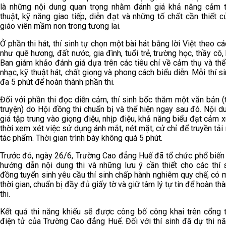
là những nội dung quan trọng nhằm đánh giá khả năng cảm 
thuật, kỹ năng giao tiếp, diễn đạt và những tố chất cần thiết 
giáo viên mầm non trong tương lai.
Ở phần thi hát, thí sinh tự chọn một bài hát bằng lời Việt theo c
như quê hương, đất nước, gia đình, tuổi trẻ, trường học, thầy cô
Ban giám khảo đánh giá dựa trên các tiêu chí về cảm thụ và th
nhạc, kỹ thuật hát, chất giọng và phong cách biểu diễn. Mỗi thí si
đa 5 phút để hoàn thành phần thi.
Đối với phần thi đọc diễn cảm, thí sinh bốc thăm một văn bản 
truyện) do Hội đồng thi chuẩn bị và thể hiện ngay sau đó. Nội 
giá tập trung vào giọng điệu, nhịp điệu, khả năng biểu đạt cảm 
thời xem xét việc sử dụng ánh mắt, nét mặt, cử chỉ để truyền tải
tác phẩm. Thời gian trình bày không quá 5 phút.
Trước đó, ngày 26/6, Trường Cao đẳng Huế đã tổ chức phổ biến 
hướng dẫn nội dung thi và những lưu ý cần thiết cho các thí s
đồng tuyển sinh yêu cầu thí sinh chấp hành nghiêm quy chế, có
thời gian, chuẩn bị đầy đủ giấy tờ và giữ tâm lý tự tin để hoàn thà
thi.
Kết quả thi năng khiếu sẽ được công bố công khai trên cổng t
điện tử của Trường Cao đẳng Huế. Đối với thí sinh đã dự thi n