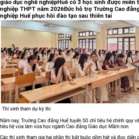
giáo dục nghề nghiệp
Huế có 3 học sinh được miễn t
nghiệp THPT năm 2026
Đức hỗ trợ Trường Cao đẳn
nghiệp Huế phục hồi đào tạo sau thiên tai
Thí sinh tham dự kỳ thi
Năm nay, Trường Cao đẳng Huế tuyển 50 chỉ tiêu hệ chính quy v
tiêu hệ vừa làm vừa học ngành Cao đẳng Giáo dục Mầm non.
Các thí sinh tham gia hai phần thi bắt buộc gồm hát và đọc diễn