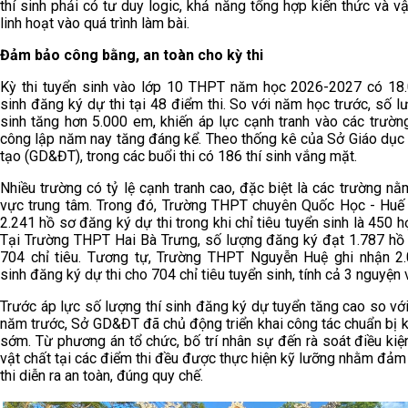
thí sinh phải có tư duy logic, khả năng tổng hợp kiến thức và v
linh hoạt vào quá trình làm bài.
Đảm bảo công bằng, an toàn cho kỳ thi
Kỳ thi tuyển sinh vào lớp 10 THPT năm học 2026-2027 có 18.
sinh đăng ký dự thi tại 48 điểm thi. So với năm học trước, số lư
sinh tăng hơn 5.000 em, khiến áp lực cạnh tranh vào các trườ
công lập năm nay tăng đáng kể. Theo thống kê của Sở Giáo dục
tạo (GD&ĐT), trong các buổi thi có 186 thí sinh vắng mặt.
Nhiều trường có tỷ lệ cạnh tranh cao, đặc biệt là các trường nằ
vực trung tâm. Trong đó, Trường THPT chuyên Quốc Học - Huế
2.241 hồ sơ đăng ký dự thi trong khi chỉ tiêu tuyển sinh là 450 h
Tại Trường THPT Hai Bà Trưng, số lượng đăng ký đạt 1.787 hồ
704 chỉ tiêu. Tương tự, Trường THPT Nguyễn Huệ ghi nhận 2.
sinh đăng ký dự thi cho 704 chỉ tiêu tuyển sinh, tính cả 3 nguyện
Trước áp lực số lượng thí sinh đăng ký dự tuyển tăng cao so vớ
năm trước, Sở GD&ĐT đã chủ động triển khai công tác chuẩn bị kỳ
sớm. Từ phương án tổ chức, bố trí nhân sự đến rà soát điều kiệ
vật chất tại các điểm thi đều được thực hiện kỹ lưỡng nhằm đảm
thi diễn ra an toàn, đúng quy chế.