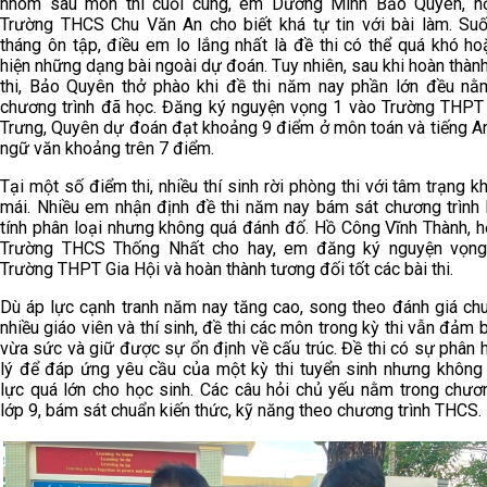
nhõm sau môn thi cuối cùng, em Dương Minh Bảo Quyên, h
Trường THCS Chu Văn An cho biết khá tự tin với bài làm. Suố
tháng ôn tập, điều em lo lắng nhất là đề thi có thể quá khó ho
hiện những dạng bài ngoài dự đoán. Tuy nhiên, sau khi hoàn thàn
thi, Bảo Quyên thở phào khi đề thi năm nay phần lớn đều nằ
chương trình đã học. Đăng ký nguyện vọng 1 vào Trường THPT
Trưng, Quyên dự đoán đạt khoảng 9 điểm ở môn toán và tiếng A
ngữ văn khoảng trên 7 điểm.
Tại một số điểm thi, nhiều thí sinh rời phòng thi với tâm trạng k
mái. Nhiều em nhận định đề thi năm nay bám sát chương trình 
tính phân loại nhưng không quá đánh đố. Hồ Công Vĩnh Thành, h
Trường THCS Thống Nhất cho hay, em đăng ký nguyện vọng
Trường THPT Gia Hội và hoàn thành tương đối tốt các bài thi.
Dù áp lực cạnh tranh năm nay tăng cao, song theo đánh giá ch
nhiều giáo viên và thí sinh, đề thi các môn trong kỳ thi vẫn đảm 
vừa sức và giữ được sự ổn định về cấu trúc. Đề thi có sự phân 
lý để đáp ứng yêu cầu của một kỳ thi tuyển sinh nhưng không
lực quá lớn cho học sinh. Các câu hỏi chủ yếu nằm trong chươn
lớp 9, bám sát chuẩn kiến thức, kỹ năng theo chương trình THCS.