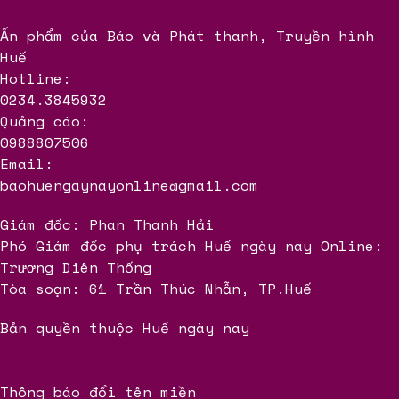
Ấn phẩm của Báo và Phát thanh, Truyền hình
Huế
Hotline:
0234.3845932
Quảng cáo:
0988807506
Email:
baohuengaynayonline@gmail.com
Giám đốc: Phan Thanh Hải
Phó Giám đốc phụ trách Huế ngày nay Online:
Trương Diên Thống
Tòa soạn: 61 Trần Thúc Nhẫn, TP.Huế
Bản quyền thuộc Huế ngày nay
Thông báo đổi tên miền