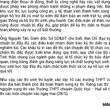
mang điện thoại di động, thiết bị công nghệ hay các vật dụn
được phép vào phòng nhằm tránh những vi phạm đáng tiếc. Bê
khu vực thi, lực lượng công an, y tế, đoàn viên thanh niên cùng
phận hỗ trợ đã có mặt từ sớm để đảm bảo an ninh trật tự, phâ
giao thông và hỗ trợ thí sinh, phụ huynh. Các điều kiện về điện, nư
cũng được chuẩn bị đầy đủ, góp phần để kỳ thi diễn ra thuận 
toàn, không xảy ra sự cố bất thường.
Ông Nguyễn Tân, Giám đốc Sở GD&ĐT cho biết, Ban Chỉ đạo kỳ
chuẩn bị đầy đủ các điều kiện nhằm đảm bảo kỳ thi diễn ra a
nghiêm túc. Các khâu từ in sao đề thi, vận chuyển đề, tổ chức coi
chấm thi đều được triển khai đúng quy trình, quy chế của Bộ
Tinh thần chung của ngành giáo dục là tổ chức kỳ thi bảo đả
quan, công bằng, đánh giá đúng năng lực và chất lượng học sinh
học sinh học tập đầy đủ, nắm chắc kiến thức và có sự nỗ lực sẽ 
quả tốt.
Như vậy, các thí sinh thi tuyển vào lớp 10 các trường THPT c
trên địa bàn thành phố đã hoàn thành xong kỳ thi. Riêng các thí 
nguyện vọng thi vào Trường THPT chuyên Quốc Học - Huế sẽ 
thi các môn chuyên vào ngày mai (28/5).
MIN