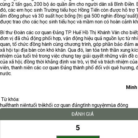
cùng 2 tấn gạo, 200 bộ áo quần ấm cho người dân xã Bình Điền.
đó, các em học sinh Trường tiểu học Hồng Tiến còn được hỗ trợ 
ấm đồng phục và 30 suất học bổng (trị giá 500 nghìn đồng/suất
được trao cho các học sinh tiểu học và mầm non có hoàn cảnh kh
Bí thư Đoàn các cơ quan Đảng TP. Huế Hồ Thị Khánh Vân cho biết
đơn vị đã chủ động phối hợp, vận động hiệu quả nguồn lực từ nh
quan, tổ chức đồng hành cùng chương trình, góp phần bảo đảm a
xã hội tại địa bàn còn khó khăn. Qua đó, lan tỏa tinh thần xung kíc
nhiệm của tuổi trẻ trong việc chung tay giải quyết những vấn đề c
của xã hội; đồng thời khẳng định vai trò, vị thế và trách nhiệm củ
viên, thanh niên các cơ quan Đảng thành phố đối với quê hương, 
nước.
Minh
Từ khóa:
huế
thanh niên
tuổi trẻ
khối cơ quan đảng
tình nguyện
mùa đông
ĐÁNH GIÁ
5