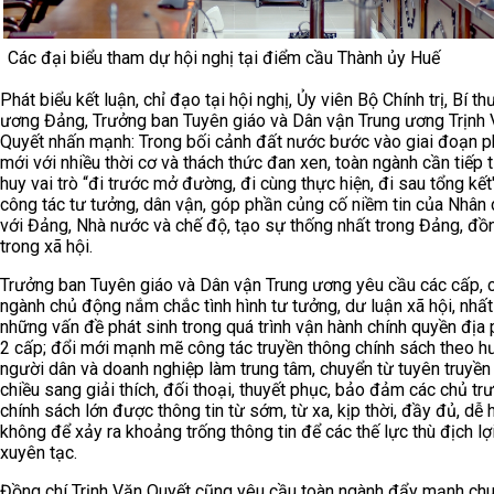
Các đại biểu tham dự hội nghị tại điểm cầu Thành ủy Huế
Phát biểu kết luận, chỉ đạo tại hội nghị, Ủy viên Bộ Chính trị, Bí th
ương Đảng, Trưởng ban Tuyên giáo và Dân vận Trung ương Trịnh
Quyết nhấn mạnh: Trong bối cảnh đất nước bước vào giai đoạn ph
mới với nhiều thời cơ và thách thức đan xen, toàn ngành cần tiếp 
huy vai trò “đi trước mở đường, đi cùng thực hiện, đi sau tổng kết"
công tác tư tưởng, dân vận, góp phần củng cố niềm tin của Nhân 
với Đảng, Nhà nước và chế độ, tạo sự thống nhất trong Đảng, đồ
trong xã hội.
Trưởng ban Tuyên giáo và Dân vận Trung ương yêu cầu các cấp, 
ngành chủ động nắm chắc tình hình tư tưởng, dư luận xã hội, nhất
những vấn đề phát sinh trong quá trình vận hành chính quyền địa
2 cấp; đổi mới mạnh mẽ công tác truyền thông chính sách theo h
người dân và doanh nghiệp làm trung tâm, chuyển từ tuyên truyền
chiều sang giải thích, đối thoại, thuyết phục, bảo đảm các chủ tr
chính sách lớn được thông tin từ sớm, từ xa, kịp thời, đầy đủ, dễ h
không để xảy ra khoảng trống thông tin để các thế lực thù địch lợ
xuyên tạc.
Đồng chí Trịnh Văn Quyết cũng yêu cầu toàn ngành đẩy mạnh ch