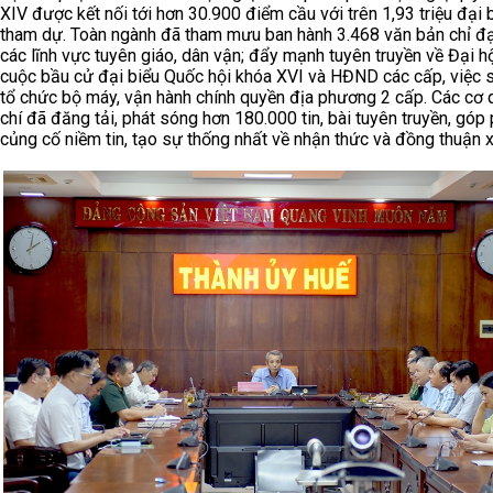
XIV được kết nối tới hơn 30.900 điểm cầu với trên 1,93 triệu đại 
tham dự. Toàn ngành đã tham mưu ban hành 3.468 văn bản chỉ đạ
các lĩnh vực tuyên giáo, dân vận; đẩy mạnh tuyên truyền về Đại hộ
cuộc bầu cử đại biểu Quốc hội khóa XVI và HĐND các cấp, việc 
tổ chức bộ máy, vận hành chính quyền địa phương 2 cấp. Các cơ
chí đã đăng tải, phát sóng hơn 180.000 tin, bài tuyên truyền, góp
củng cố niềm tin, tạo sự thống nhất về nhận thức và đồng thuận x