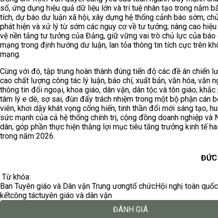
số, ứng dụng hiệu quả dữ liệu lớn và trí tuệ nhân tạo trong nắm b
tích, dự báo dư luận xã hội, xây dựng hệ thống cảnh báo sớm, ch
phát hiện và xử lý từ sớm các nguy cơ về tư tưởng; nâng cao hiệ
vệ nền tảng tư tưởng của Đảng, giữ vững vai trò chủ lực của báo 
mạng trong định hướng dư luận, lan tỏa thông tin tích cực trên kh
mạng.
Cùng với đó, tập trung hoàn thành đúng tiến độ các đề án chiến l
cao chất lượng công tác lý luận, báo chí, xuất bản, văn hóa, văn n
thông tin đối ngoại, khoa giáo, dân vận, dân tộc và tôn giáo; khắc
tâm lý e dè, sợ sai, đùn đẩy trách nhiệm trong một bộ phận cán 
viên, khơi dậy khát vọng cống hiến, tinh thần đổi mới sáng tạo, h
sức mạnh của cả hệ thống chính trị, cộng đồng doanh nghiệp và 
dân, góp phần thực hiện thắng lợi mục tiêu tăng trưởng kinh tế ha
trong năm 2026.
ĐỨC
Từ khóa:
Ban Tuyên giáo và Dân vận Trung ương
tổ chức
Hội nghị toàn quốc
kết
công tác
tuyên giáo và dân vận
ĐÁNH GIÁ