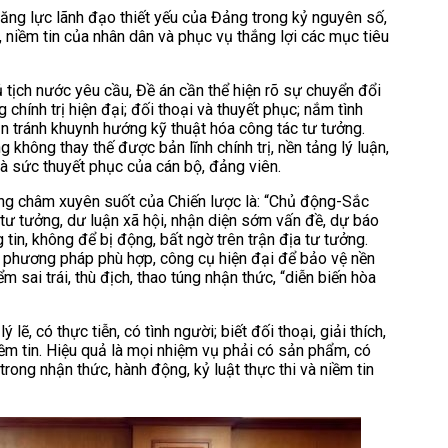
năng lực lãnh đạo thiết yếu của Đảng trong kỷ nguyên số,
 niềm tin của nhân dân và phục vụ thắng lợi các mục tiêu
 tịch nước yêu cầu, Đề án cần thể hiện rõ sự chuyển đổi
g chính trị hiện đại; đối thoại và thuyết phục; nắm tình
ần tránh khuynh hướng kỹ thuật hóa công tác tư tưởng.
g không thay thế được bản lĩnh chính trị, nền tảng lý luận,
à sức thuyết phục của cán bộ, đảng viên.
ng châm xuyên suốt của Chiến lược là: “Chủ động-Sắc
tư tưởng, dư luận xã hội, nhận diện sớm vấn đề, dự báo
tin, không để bị động, bất ngờ trên trận địa tư tưởng.
c, phương pháp phù hợp, công cụ hiện đại để bảo vệ nền
 sai trái, thù địch, thao túng nhận thức, “diễn biến hòa
 lẽ, có thực tiễn, có tình người; biết đối thoại, giải thích,
ềm tin. Hiệu quả là mọi nhiệm vụ phải có sản phẩm, có
 trong nhận thức, hành động, kỷ luật thực thi và niềm tin