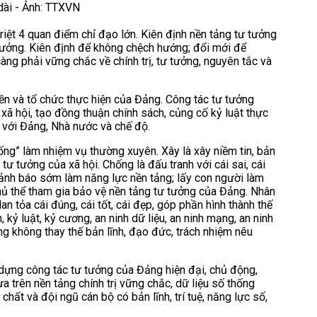
 dài - Ảnh: TTXVN
triệt 4 quan điểm chỉ đạo lớn. Kiên định nền tảng tư tưởng
ưởng. Kiên định để không chệch hướng; đổi mới để
àng phải vững chắc về chính trị, tư tưởng, nguyên tắc và
ền và tổ chức thực hiện của Đảng. Công tác tư tưởng
xã hội, tạo đồng thuận chính sách, củng cố kỷ luật thực
đối với Đảng, Nhà nước và chế độ.
hống” làm nhiệm vụ thường xuyên. Xây là xây niềm tin, bản
tư tưởng của xã hội. Chống là đấu tranh với cái sai, cái
, cảnh báo sớm làm năng lực nền tảng; lấy con người làm
chủ thể tham gia bảo vệ nền tảng tư tưởng của Đảng. Nhân
n tỏa cái đúng, cái tốt, cái đẹp, góp phần hình thành thế
 kỷ luật, kỷ cương, an ninh dữ liệu, an ninh mạng, an ninh
ng không thay thế bản lĩnh, đạo đức, trách nhiệm nêu
 dựng công tác tư tưởng của Đảng hiện đại, chủ động,
a trên nền tảng chính trị vững chắc, dữ liệu số thống
c chất và đội ngũ cán bộ có bản lĩnh, trí tuệ, năng lực số,