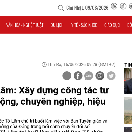
Chủ Nhật, 09/08/2026
VĂN HÓA - NGHỆ THUẬT
DU LỊCH
Y TẾ - SỨC KHỎE
GIÁO DỤC
ĐỜ
Thứ Ba, 16/06/2026 09:28
(GMT+7)
TIN
Lâm: Xây dựng công tác tư
ộng, chuyên nghiệp, hiệu
ớc Tô Lâm chủ trì buổi làm việc với Ban Tuyên giáo và
tưởng của Đảng trong bối cảnh chuyển đổi số.