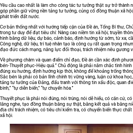
Yêu cầu cao nhất là làm cho công tác tư tưởng thật sự trở thành 
góp phần giữ vững nền tảng tư tưởng, củng cố đồng thuận xã hội,
phát triển đất nước.
Cơ bản thống nhất với hướng tiếp cận của Đề án, Tổng Bí thư, Chủ
trong tư duy để đạt tiêu chí: Nâng cao niềm tin xã hội; truyền thôn
hình bằng dữ liệu; dự báo, cảnh báo, định hướng từ sớm, từ xa; c
Công nghệ, dữ liệu, trí tuệ nhân tạo là công cụ rất quan trọng nhưn
đạo đức cách mạng, năng lực đối thoại, trách nhiệm nêu gương v
Về phương châm và quan điểm chỉ đạo, Đề án cần xác định phươ
bén-Thuyết phục-Hiệu quả.” Chủ động là phải nắm chắc tình hình 
đúng xu hướng, định hướng kịp thời, không để khoảng trống thông 
Sắc bén là phải có bản lĩnh chính trị vững vàng, luận cứ khoa họ
tảng tư tưởng của Đảng, đấu tranh với thông tin xấu độc, quan điểm
bình,” “tự diễn biến," “tự chuyển hóa.”
Thuyết phục là phải nói đúng, nói trúng, nói dễ hiểu, có căn cứ, có lý
lắng nghe, tạo đồng thuận bằng sự thật, bằng kết quả và bằng ni
địa chỉ trách nhiệm, có tiêu chí kiểm tra, có chuyển biến thực chất
xã hội.