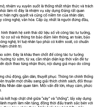
 mở, nhiệm vụ xuyên suốt là thống nhất nhận thức và trách
phải làm rõ đây là nhiệm vụ xây dựng Đảng rất quan
ực hiện nghị quyết và củng cố niềm tin của nhân dân;
ay công nghệ, văn hóa. Cấp ủy, nhất là người đứng đầu,
ình thành hệ sinh thái dữ liệu số về công tác tư tưởng,
h từ cơ sở và thông tin bảo đảm liên thông, an toàn, bảo
ông nghệ, trí tuệ nhân tạo phải có kiểm soát, có chuẩn
iệm chính trị.
áo sớm. Đây là khâu then chốt để công tác tư tưởng
hướng từ sớm, từ xa; cần nhận diện kịp thời vấn đề tư
hiến dịch thao túng nhận thức, nội dung giả mạo do công
ng chủ động, gần dân, thuyết phục. Thông tin chính thống
yên truyền một chiều sang giải thích chính sách, đối thoại
g điều Nhân dân quan tâm. Mỗi vấn đề lớn, nhạy cảm, phức
m.
i kết hợp chặt chẽ giữa “xây” và “chống”; lấy xây dựng
n lành mạnh làm nền tảng; đồng thời đấu tranh sắc bén với