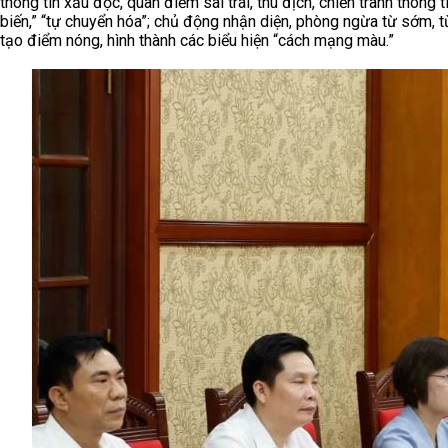
thông tin xấu độc, quan điểm sai trái, thù địch, chiến tranh thông t
biến,” “tự chuyển hóa”; chủ động nhận diện, phòng ngừa từ sớm, từ
tạo điểm nóng, hình thành các biểu hiện “cách mạng màu.”