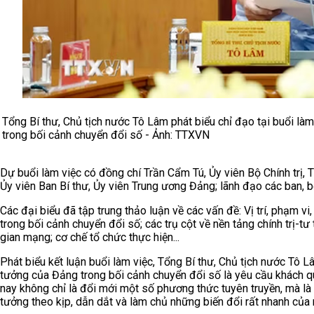
Tổng Bí thư, Chủ tịch nước Tô Lâm phát biểu chỉ đạo tại buổi là
trong bối cảnh chuyển đổi số - Ảnh: TTXVN
Dự buổi làm việc có đồng chí Trần Cẩm Tú, Ủy viên Bộ Chính trị, T
Ủy viên Ban Bí thư, Ủy viên Trung ương Đảng; lãnh đạo các ban, b
Các đại biểu đã tập trung thảo luận về các vấn đề: Vị trí, phạm v
trong bối cảnh chuyển đổi số; các trụ cột về nền tảng chính trị-
gian mạng; cơ chế tổ chức thực hiện...
Phát biểu kết luận buổi làm việc, Tổng Bí thư, Chủ tịch nước Tô 
tưởng của Đảng trong bối cảnh chuyển đổi số là yêu cầu khách quan
nay không chỉ là đổi mới một số phương thức tuyên truyền, mà là
tưởng theo kịp, dẫn dắt và làm chủ những biến đổi rất nhanh của m