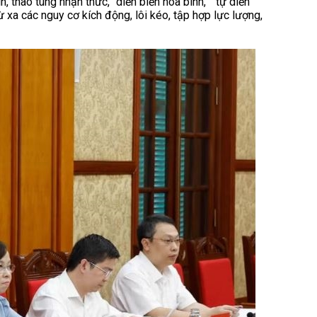
in, thao túng nhận thức, “diễn biến hòa bình,” “tự diễn
 xa các nguy cơ kích động, lôi kéo, tập hợp lực lượng,