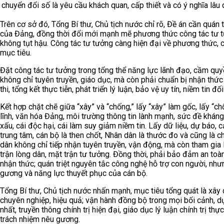
chuyển đổi số là yêu cầu khách quan, cấp thiết và có ý nghĩa lâu
Trên cơ sở đó, Tổng Bí thư, Chủ tịch nước chỉ rõ, Đề án cần quán 
của Đảng, đồng thời đổi mới mạnh mẽ phương thức công tác tư t
không tụt hậu. Công tác tư tưởng càng hiện đại về phương thức, c
mục tiêu.
Đặt công tác tư tưởng trong tổng thể năng lực lãnh đạo, cầm quy
không chỉ tuyên truyền, giáo dục, mà còn phải chuẩn bị nhận thức 
thi, tổng kết thực tiễn, phát triển lý luận, bảo vệ uy tín, niềm tin 
Kết hợp chặt chẽ giữa “xây” và “chống,” lấy “xây” làm gốc, lấy “c
lĩnh, văn hóa Đảng, môi trường thông tin lành mạnh, sức đề kháng 
xấu, cái độc hại, cái làm suy giảm niềm tin. Lấy dữ liệu, dự báo
trung tâm, cán bộ là then chốt, Nhân dân là thước đo và cũng là 
dân không chỉ tiếp nhận tuyên truyền, vận động, mà còn tham gia la
trận lòng dân, mặt trận tư tưởng. Đồng thời, phải bảo đảm an toàn,
nhận thức; quán triệt nguyên tắc công nghệ hỗ trợ con người, như
gương và năng lực thuyết phục của cán bộ.
Tổng Bí thư, Chủ tịch nước nhấn mạnh, mục tiêu tổng quát là xây
chuyên nghiệp, hiệu quả; vận hành đồng bộ trong mọi bối cảnh, dự
nhất, truyền thông chính trị hiện đại, giáo dục lý luận chính trị thự
trách nhiệm nêu gương.