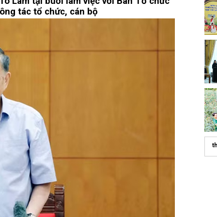
Tô Lâm tại buổi làm việc với Ban Tổ chức
ông tác tổ chức, cán bộ
t