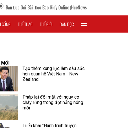
Bạn Đọc Gửi Bài
Đọc Báo Giấy Online
HueNews
I SỐNG
THỂ THAO
THẾ GIỚI
BẠN ĐỌC
 MỚI
Tạo thêm xung lực làm sâu sắc
hơn quan hệ Việt Nam - New
Zealand
Pháp lại đối mặt với nguy cơ
cháy rừng trong đợt nắng nóng
mới
Triển khai "Hành trình truyện