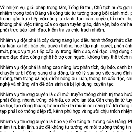
Về nhiệm vụ, giải pháp trọng tâm, Tổng Bí thư, Chủ tịch nước gợi
nhiệm trong toàn Đảng về công tác tư tưởng trong bối cảnh mới; 
trọng, gắn trực tiếp với năng lực lãnh đạo, cầm quyền, tổ chức th
không phải việc riêng của cơ quan tuyên giáo, dân vận, báo chí h
phải trực tiếp lãnh đạo, kiểm tra và chịu trách nhiệm.
Nhiệm vụ đột phá là xây dựng năng lực điều hành thống nhất; cần h
dư luận xã hội, báo chí, truyền thông, học tập nghị quyết, phản án
mật, phục vụ trực tiếp cấp ủy trong lãnh đạo, chỉ đạo. Ứng dụng c
mực đạo đức; công nghệ hỗ trợ con người, không thay thế trách nh
Nhiệm vụ đột phá là nâng cao năng lực phân tích, dự báo, cảnh b
chuyển từ bị động sang chủ động, từ xử lý sau sự việc sang định 
tưởng, tâm trạng xã hội, điểm nóng dư luận, thông tin xấu độc, c
nghệ và những vấn đề dân sinh dễ bị lợi dụng, xuyên tạc.
Nhiệm vụ thường xuyên là đổi mới truyền thông chính trị theo hướ
phải đúng, nhanh, trúng, dễ hiểu, có sức lan tỏa. Cần chuyển từ tu
xã hội, tạo đồng thuận; từ nói điều ta muốn nói sang trả lời đún
tạp phải có thông điệp rõ, kênh phù hợp và người chịu trách nhiệ
Nhiệm vụ thường xuyên là bảo vệ nền tảng tư tưởng của Đảng. Phả
niềm tin, bản lĩnh, sức đề kháng tư tưởng và môi trường thông ti