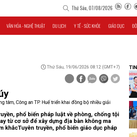
Thứ Sáu, 07/08/2026
VĂN HÓA - NGHỆ THUẬT
DU LỊCH
Y TẾ - SỨC KHỎE
GIÁO DỤC
ĐỜ
Thứ Sáu, 19/06/2026 08:12
(GMT+7)
TIN
úy
g tâm, Công an TP. Huế triển khai đồng bộ nhiều giải
uyền, phổ biến pháp luật về phòng, chống tội
gay từ cơ sở để xây dựng địa bàn không ma
êm khắc
Tuyên truyền, phổ biến giáo dục pháp