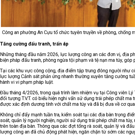
Công an phường An Cựu tổ chức tuyên truyền về phòng, chống m
Tăng cường đấu tranh, trấn áp
Những tháng đầu năm 2026, lực lượng công an các đơn vị, địa phư
biện pháp đấu tranh, phòng ngừa tội phạm và tệ nạn ma túy, góp p
Tại các khu vực công cộng, địa điểm tập trung đông người như cô
lực lượng Cảnh sát phản ứng nhanh thường xuyên tăng cường tuần
hành vi vi phạm pháp luật.
Đầu tháng 4/2026, trong quá trình làm nhiệm vụ tại Công viên Lý
đối tượng T.V.T. có biểu hiện nghi vấn sử dụng trái phép chất ma 
được xác định dương tính với chất ma túy và đã bị đưa về cơ qua
Không chỉ đẩy mạnh tuần tra, kiểm soát tại các địa bàn trọng điể
soát, quản lý người nghiện, người sử dụng trái phép chất ma túy,
trên toàn địa bàn. Thông qua các đợt tổng rà soát, quản lý và đấu
lượng công an đã chủ động phát hiện, ngăn chặn từ sớm các nguy 