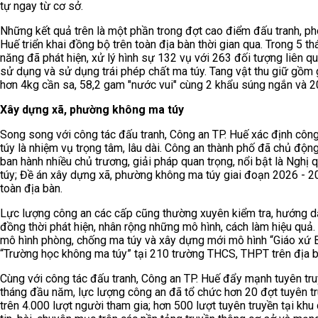
tự ngay từ cơ sở.
Những kết quả trên là một phần trong đợt cao điểm đấu tranh, p
Huế triển khai đồng bộ trên toàn địa bàn thời gian qua. Trong 5 
năng đã phát hiện, xử lý hình sự 132 vụ với 263 đối tượng liên qu
sử dụng và sử dụng trái phép chất ma túy. Tang vật thu giữ gồm 
hơn 4kg cần sa, 58,2 gam "nước vui" cùng 2 khẩu súng ngắn và 2
Xây dựng xã, phường không ma túy
Song song với công tác đấu tranh, Công an TP. Huế xác định côn
túy là nhiệm vụ trọng tâm, lâu dài. Công an thành phố đã chủ đ
ban hành nhiều chủ trương, giải pháp quan trọng, nổi bật là Ng
túy; Đề án xây dựng xã, phường không ma túy giai đoạn 2026 - 20
toàn địa bàn.
Lực lượng công an các cấp cũng thường xuyên kiểm tra, hướng dẫ
đồng thời phát hiện, nhân rộng những mô hình, cách làm hiệu quả.
mô hình phòng, chống ma túy và xây dựng mới mô hình “Giáo xứ 
“Trường học không ma túy” tại 210 trường THCS, THPT trên địa b
Cùng với công tác đấu tranh, Công an TP. Huế đẩy mạnh tuyên tru
tháng đầu năm, lực lượng công an đã tổ chức hơn 20 đợt tuyên tr
trên 4.000 lượt người tham gia; hơn 500 lượt tuyên truyền tại kh