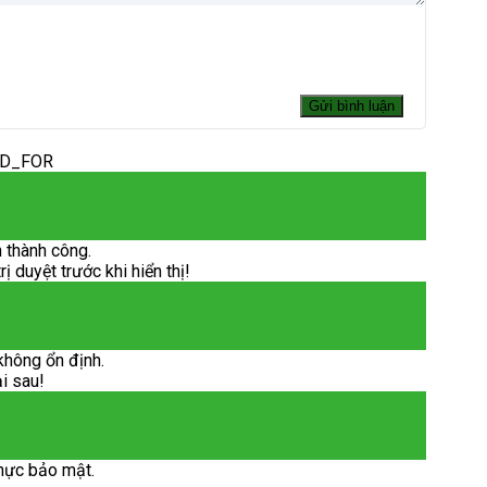
ED_FOR
 thành công.
 duyệt trước khi hiển thị!
không ổn định.
ại sau!
hực bảo mật.