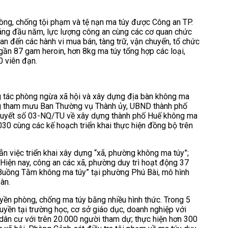
hòng, chống tội phạm và tệ nạn ma túy được Công an TP.
tháng đầu năm, lực lượng công an cùng các cơ quan chức
an đến các hành vi mua bán, tàng trữ, vận chuyển, tổ chức
gần 87 gam heroin, hơn 8kg ma túy tổng hợp các loại,
0 viên đạn.
g tác phòng ngừa xã hội và xây dựng địa bàn không ma
ộng tham mưu Ban Thường vụ Thành ủy, UBND thành phố
hị quyết số 03-NQ/TU về xây dựng thành phố Huế không ma
30 cùng các kế hoạch triển khai thực hiện đồng bộ trên
n việc triển khai xây dựng “xã, phường không ma túy”;
 Hiện nay, công an các xã, phường duy trì hoạt động 37
Buồng Tằm không ma túy” tại phường Phú Bài, mô hình
àn.
yền phòng, chống ma túy bằng nhiều hình thức. Trong 5
uyền tại trường học, cơ sở giáo dục, doanh nghiệp với
u dân cư với trên 20.000 người tham dự; thực hiện hơn 300