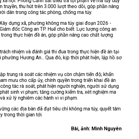
g xã hội. Phòng Cảnh sát điều tra tội phạm về ma túy duy
n truyền, thu hút trên 3.000 lượt theo dõi, góp phần nâng
ười dân trong công tác phòng, chống ma túy.
n “Xây dựng xã, phường không ma túy giai đoạn 2026 -
 Giám đốc Công an TP. Huế cho biết: Lực lượng công an
ả trong thực hiện đề án, góp phần nâng cao chất lượng
rách nhiệm và đánh giá thi đua trong thực hiện đề án tại
i phường Hương An... Qua đó, kịp thời phát hiện, lập hồ sơ
ập trung rà soát các nhiệm vụ còn chậm tiến độ; khẩn
ham mưu cho cấp ủy, chính quyền trong triển khai đề án
công tác rà soát, phát hiện người nghiện, người sử dụng
 phát sinh vi phạm; tăng cường kiểm tra, xét nghiệm ma
 và xử lý nghiêm các hành vi vi phạm.
ữ vững các địa bàn đã đạt tiêu chí không ma túy, quyết tâm
trong thời gian tới.
Bài, ảnh: Minh Nguyên