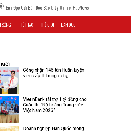
Bạn Đọc Gửi Bài
Đọc Báo Giấy Online
HueNews
I SỐNG
THỂ THAO
THẾ GIỚI
BẠN ĐỌC
 MỚI
Công nhận 146 tân Huấn luyện
viên cấp II Trung ương
VietinBank tài trợ 1 tỷ đồng cho
Cuộc thi “Nữ hoàng Trang sức
Việt Nam 2026”
Doanh nghiệp Hàn Quốc mong