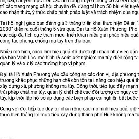
tin, bài, chuyên mục trên các nền tảng truyền thông cơ sở và mạn
trì các trang mạng xã hội chuyên đề, đăng tải hơn 50 bài viết tuyê
cao nhận thức, ý thức chấp hành pháp luật và trách nhiệm của ng
Tại hội nghị giao ban đánh giá 3 tháng triển khai thực hiện Đề á
2030” diễn ra cuối tháng 5 vừa qua, Đại tá Hồ Xuân Phương, Phó
các cấp đã tích cực tham mưu, triển khai nhiều giải pháp hiệu qu
công tác phòng, chống ma túy trên địa bàn.
Nhiều mô hình, cách làm hiệu quả đã được ghi nhận như việc gắn t
địa bàn Vinh Lộc, mô hình rà soát, xét nghiệm ma túy diện rộng tạ
quản lý và xử lý các trường hợp vi phạm.
Đại tá Hồ Xuân Phương yêu cầu công an các đơn vị, địa phương t
trương khắc phục những hạn chế còn tồn tại; nâng cao hiệu quả t
xây dựng xã, phường không ma túy. Đồng thời, tiếp tục đẩy mạnh 
trái phép chất ma túy; quản lý chặt chẽ các đối tượng có nguy cơ
túy, kịp thời lập hồ sơ áp dụng các biện pháp cai nghiện bắt buộc
Cùng với đó, tiếp tục duy trì, nhân rộng các mô hình hiệu quả, gi
thực hiện thắng lợi mục tiêu xây dựng thành phố Huế không ma túy 