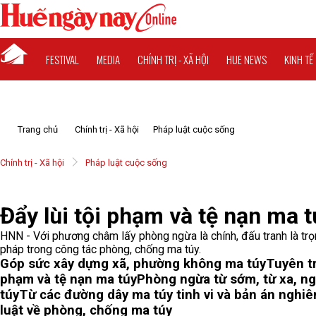
FESTIVAL
MEDIA
CHÍNH TRỊ - XÃ HỘI
HUE NEWS
KINH TẾ
Trang chủ
Chính trị - Xã hội
Pháp luật cuộc sống
Chính trị - Xã hội
Pháp luật cuộc sống
Đẩy lùi tội phạm và tệ nạn ma t
HNN - Với phương châm lấy phòng ngừa là chính, đấu tranh là trọn
pháp trong công tác phòng, chống ma túy.
Góp sức xây dựng xã, phường không ma túy
Tuyên tr
phạm và tệ nạn ma túy
Phòng ngừa từ sớm, từ xa, n
túy
Từ các đường dây ma túy tinh vi và bản án nghi
luật về phòng, chống ma túy