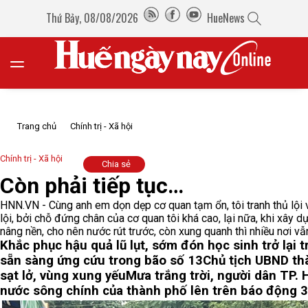
Thứ Bảy, 08/08/2026
HueNews
Trang chủ
Chính trị - Xã hội
Chính trị - Xã hội
Chia sẻ
Còn phải tiếp tục…
HNN.VN - Cùng anh em dọn dẹp cơ quan tạm ổn, tôi tranh thủ lội 
lội, bởi chỗ đứng chân của cơ quan tôi khá cao, lại nữa, khi xây
nâng nền, cho nên nước rút trước, còn xung quanh thì nhiều nơi 
Khắc phục hậu quả lũ lụt, sớm đón học sinh trở lại 
sẵn sàng ứng cứu trong bão số 13
Chủ tịch UBND th
sạt lở, vùng xung yếu
Mưa trắng trời, người dân TP. H
nước sông chính của thành phố lên trên báo động 3