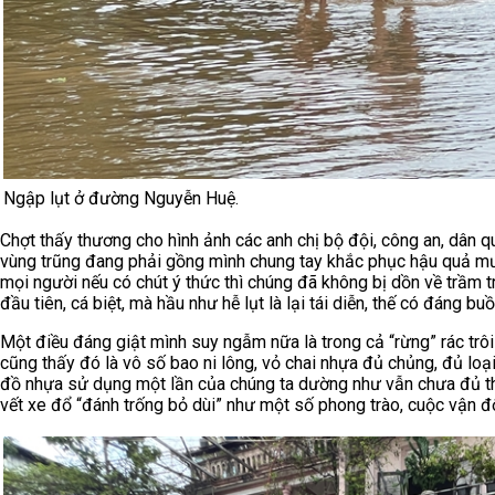
Ngập lụt ở đường Nguyễn Huệ.
Chợt thấy thương cho hình ảnh các anh chị bộ đội, công an, dân q
vùng trũng đang phải gồng mình chung tay khắc phục hậu quả mưa l
mọi người nếu có chút ý thức thì chúng đã không bị dồn về trầm tr
đầu tiên, cá biệt, mà hầu như hễ lụt là lại tái diễn, thế có đáng bu
Một điều đáng giật mình suy ngẫm nữa là trong cả “rừng” rác trô
cũng thấy đó là vô số bao ni lông, vỏ chai nhựa đủ chủng, đủ loại
đồ nhựa sử dụng một lần của chúng ta dường như vẫn chưa đủ thấ
vết xe đổ “đánh trống bỏ dùi” như một số phong trào, cuộc vận độn