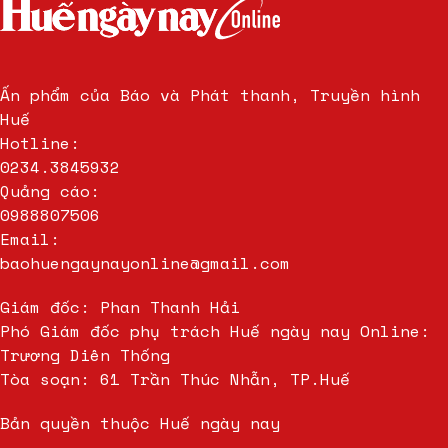
Ấn phẩm của Báo và Phát thanh, Truyền hình
Huế
Hotline:
0234.3845932
Quảng cáo:
0988807506
Email:
baohuengaynayonline@gmail.com
Giám đốc: Phan Thanh Hải
Phó Giám đốc phụ trách Huế ngày nay Online:
Trương Diên Thống
Tòa soạn: 61 Trần Thúc Nhẫn, TP.Huế
Bản quyền thuộc Huế ngày nay