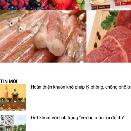
TIN MỚI
Hoàn thiện khuôn khổ pháp lý phòng, chống phổ biế
Dứt khoát với tình trạng “vướng mắc rồi để đó”