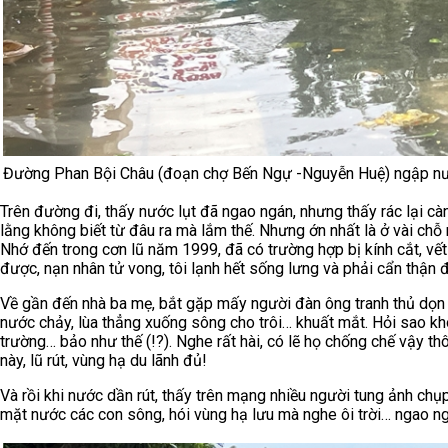
Đường Phan Bội Châu (đoạn chợ Bến Ngự -Nguyễn Huệ) ngập nư
Trên đường đi, thấy nước lụt đã ngao ngán, nhưng thấy rác lại c
lằng không biết từ đâu ra mà lắm thế. Nhưng ớn nhất là ở vài chỗ
Nhớ đến trong cơn lũ năm 1999, đã có trường hợp bị kính cắt, v
được, nạn nhân tử vong, tôi lạnh hết sống lưng và phải cẩn thậ
Về gần đến nhà ba mẹ, bắt gặp mấy người đàn ông tranh thủ dọn v
nước chảy, lùa thẳng xuống sông cho trôi… khuất mắt. Hỏi sao kh
trường… bảo như thế (!?). Nghe rất hài, có lẽ họ chống chế vậy t
này, lũ rút, vùng hạ du lãnh đủ!
Và rồi khi nước dần rút, thấy trên mạng nhiều người tung ảnh chụp
mặt nước các con sông, hói vùng hạ lưu mà nghe ôi trời… ngao n