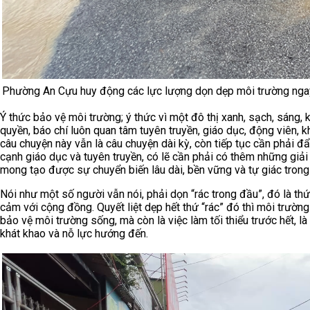
Phường An Cựu huy động các lực lượng dọn dẹp môi trường ngay 
Ý thức bảo vệ môi trường; ý thức vì một đô thị xanh, sạch, sáng,
quyền, báo chí luôn quan tâm tuyên truyền, giáo dục, động viên, 
câu chuyện này vẫn là câu chuyện dài kỳ, còn tiếp tục cần phải đ
cạnh giáo dục và tuyên truyền, có lẽ cần phải có thêm những giả
mong tạo được sự chuyển biến lâu dài, bền vững và tự giác tron
Nói như một số người vẫn nói, phải dọn “rác trong đầu”, đó là thứ 
cảm với cộng đồng. Quyết liệt dẹp hết thứ “rác” đó thì môi trườn
bảo vệ môi trường sống, mà còn là việc làm tối thiểu trước hết,
khát khao và nỗ lực hướng đến.