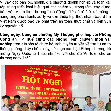
Vì vậy, các ban, bộ, ngành, địa phương, doanh nghiệp và toàn xã 
tập trung triển khai hiệu quả các nhiệm vụ trọng tâm; xây dựng
bảo vệ trẻ em theo hướng “chủ động”, “từ sớm”, “từ xa”; nâng 
năng ứng phó nhanh, xử lý và can thiệp kịp thời, nhằm bảo đảm
Việt Nam được bảo vệ, phát triển an toàn, thực chất và bền vữn
kỷ nguyên số.
Cùng ngày, Công an phường Mỹ Thượng phối hợp với Phòn
Công an TP. Huế cùng các phòng, ban chuyên môn và
nghiệp
trên địa bàn tổ chức hội nghị tuyên truyền về trật tự an t
thông
, phòng cháy chữa cháy, cứu nạn cứu hộ kết hợp chương trì
mừng Ngày Quốc tế Thiếu nhi 1/6 với chủ đề “An toàn cho e
thương ngày 1/6”.