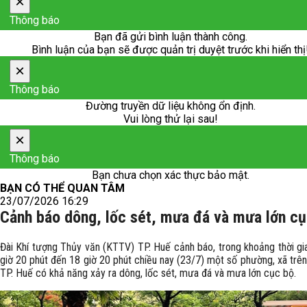
×
Thông báo
Bạn đã gửi bình luận thành công.
Bình luận của bạn sẽ được quản trị duyệt trước khi hiển thị
×
Thông báo
Đường truyền dữ liệu không ổn định.
Vui lòng thử lại sau!
×
Thông báo
Bạn chưa chọn xác thực bảo mật.
BẠN CÓ THỂ QUAN TÂM
23/07/2026 16:29
Cảnh báo dông, lốc sét, mưa đá và mưa lớn c
Đài Khí tượng Thủy văn (KTTV) TP. Huế cảnh báo, trong khoảng thời gi
giờ 20 phút đến 18 giờ 20 phút chiều nay (23/7) một số phường, xã trên
TP. Huế có khả năng xảy ra dông, lốc sét, mưa đá và mưa lớn cục bộ.