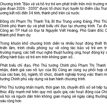
Chương trình “Bảo vệ và hỗ trợ trẻ em phát triển trên môi trường
giai đoạn 2026 - 2030” được tổ chức trực tuyến từ điểm cầu Tru
ương kết nối đến 34 tỉnh, thành phố trên cả nước.
Đồng chí Phạm Thị Thanh Trà, Bí thư Trung ương Đảng, Phó Th
Chính phủ tham dự và phát biểu chỉ đạo tại chương trình. Tại đ
Công an TP. Huế có Đại tá Nguyễn Viết Hoàng, Phó Giám đốc 
thành phố tham dự.
Trong khuôn khổ chương trình diễn ra nhiều hoạt động thiết t
triển lãm, trình chiếu phóng sự về công tác bảo vệ trẻ em t
trường mạng; các tiết mục nghệ thuật hưởng ứng; hoạt động ký 
đồng hành bảo vệ trẻ em trên không gian số…
Phát biểu chỉ đạo, Phó Thủ tướng Chính phủ Phạm Thị Thanh 
nhận, đánh giá cao nỗ lực của Bộ Công an cùng sự phối hợp c
của các ban, bộ, ngành, tổ chức, doanh nghiệp trong việc tham 
tướng Chính phủ xây dựng và ban hành chương trình.
Phó Thủ tướng nhấn mạnh, thời gian tới, chuyển đổi số sẽ tiếp t
thúc đẩy mạnh mẽ trên quy mô quốc gia; các hoạt động của Chí
xã hội và người dân trên không gian mạng sẽ ngày càng thường
sâu rộng hơn.