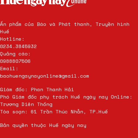
Ấn phẩm của Báo và Phát thanh, Truyền hình
Huế
Hotline:
0234.3845932
Quảng cáo:
0988807506
Email:
baohuengaynayonline@gmail.com
Giám đốc: Phan Thanh Hải
Phó Giám đốc phụ trách Huế ngày nay Online:
Trương Diên Thống
Tòa soạn: 61 Trần Thúc Nhẫn, TP.Huế
Bản quyền thuộc Huế ngày nay