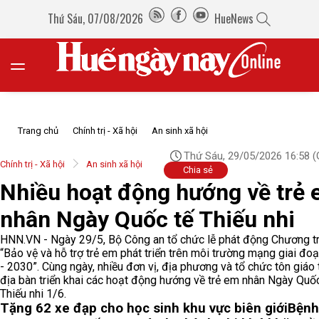
Thứ Sáu, 07/08/2026
HueNews
Trang chủ
Chính trị - Xã hội
An sinh xã hội
Thứ Sáu, 29/05/2026 16:58
(
Chính trị - Xã hội
An sinh xã hội
Chia sẻ
Nhiều hoạt động hướng về trẻ
nhân Ngày Quốc tế Thiếu nhi
HNN.VN - Ngày 29/5, Bộ Công an tổ chức lễ phát động Chương tr
“Bảo vệ và hỗ trợ trẻ em phát triển trên môi trường mạng giai đo
- 2030”. Cùng ngày, nhiều đơn vị, địa phương và tổ chức tôn giáo 
địa bàn triển khai các hoạt động hướng về trẻ em nhân Ngày Quốc
Thiếu nhi 1/6.
Tặng 62 xe đạp cho học sinh khu vực biên giới
Bệnh