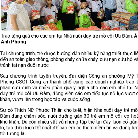
Trao tặng quà cho các em tại Nhà nuôi dạy trẻ mồ côi Ưu Đàm.
Ả
Anh Phong
Tại chương trình, trẻ được hướng dẫn nhiều kỹ năng thiết thực li
đến an toàn giao thông, phòng cháy chữa cháy, cứu nạn cứu hộ v
tránh tai nạn đuối nước.
Sau chương trình tuyên truyền, đại diện Công an phường Mỹ 
Phòng CSGT Công an thành phố cùng các doanh nghiệp trao 
phao cứu sinh và nhiều phần quà ý nghĩa cho các em nhỏ tại N
dạy trẻ mồ côi Ưu Đàm, động viên các em tiếp tục nỗ lực vượt 
khăn, vươn lên trong học tập và cuộc sống.
Sư cô Thích Nữ Phước Thiện cho biết, hiện Nhà nuôi dạy trẻ mồ
Đàm đang chăm sóc, nuôi dưỡng gần 30 trẻ em mồ côi, có ho
khó khăn. Dù còn nhiều vất vả nhưng tập thể tại đây luôn cố gắ
lo, tạo điều kiện tốt nhất để các em có thêm niềm tin và động lự
tới tương lai.