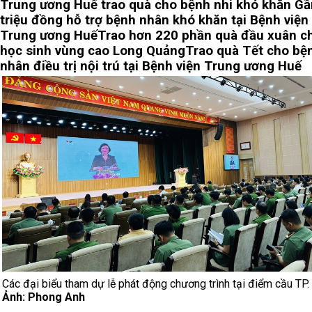
Trung ương Huế trao quà cho bệnh nhi khó khăn
Gầ
triệu đồng hỗ trợ bệnh nhân khó khăn tại Bệnh viện
Trung ương Huế
Trao hơn 220 phần quà đầu xuân c
học sinh vùng cao Long Quảng
Trao quà Tết cho bệ
nhân điều trị nội trú tại Bệnh viện Trung ương Huế
Các đại biểu tham dự lễ phát động chương trình tại điểm cầu TP.
Ảnh: Phong Anh