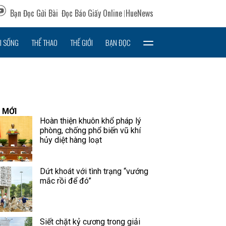
Bạn Đọc Gửi Bài
Đọc Báo Giấy Online
HueNews
I SỐNG
THỂ THAO
THẾ GIỚI
BẠN ĐỌC
 MỚI
Hoàn thiện khuôn khổ pháp lý
phòng, chống phổ biến vũ khí
hủy diệt hàng loạt
Dứt khoát với tình trạng “vướng
mắc rồi để đó”
Siết chặt kỷ cương trong giải