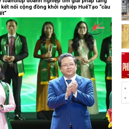
ế toán
Giúp doanh nghiệp tìm giải pháp tăng
 kết nối cộng đồng khởi nghiệp Huế
Tạo “cầu
ết”