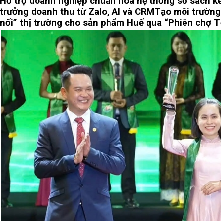
Hỗ trợ doanh nghiệp chuẩn hóa hệ thống sổ sách k
trưởng doanh thu từ Zalo, AI và CRM
Tạo môi trường
nối” thị trường cho sản phẩm Huế qua “Phiên chợ T