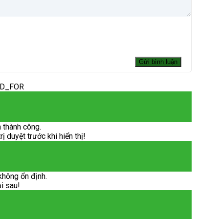
ED_FOR
 thành công.
 duyệt trước khi hiển thị!
không ổn định.
ại sau!