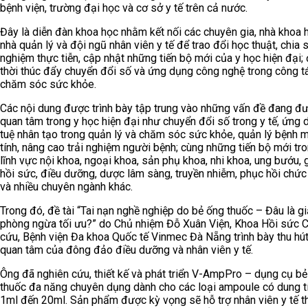
bệnh viện, trường đại học và cơ sở y tế trên cả nước.
Đây là diễn đàn khoa học nhằm kết nối các chuyên gia, nhà khoa 
nhà quản lý và đội ngũ nhân viên y tế để trao đổi học thuật, chia 
nghiệm thực tiễn, cập nhật những tiến bộ mới của y học hiện đại;
thời thúc đẩy chuyển đổi số và ứng dụng công nghệ trong công t
chăm sóc sức khỏe.
Các nội dung được trình bày tập trung vào những vấn đề đang đ
quan tâm trong y học hiện đại như chuyển đổi số trong y tế, ứng d
tuệ nhân tạo trong quản lý và chăm sóc sức khỏe, quản lý bệnh 
tính, nâng cao trải nghiệm người bệnh; cùng những tiến bộ mới tr
lĩnh vực nội khoa, ngoại khoa, sản phụ khoa, nhi khoa, ung bướu,
hồi sức, điều dưỡng, dược lâm sàng, truyền nhiễm, phục hồi chứ
và nhiều chuyên ngành khác.
Trong đó, đề tài “Tai nạn nghề nghiệp do bẻ ống thuốc – Đâu là g
phòng ngừa tối ưu?” do Chủ nhiệm Đỗ Xuân Viện, Khoa Hồi sức 
cứu, Bệnh viện Đa khoa Quốc tế Vinmec Đà Nẵng trình bày thu hú
quan tâm của đông đảo điều dưỡng và nhân viên y tế.
Ông đã nghiên cứu, thiết kế và phát triển V-AmpPro – dụng cụ b
thuốc đa năng chuyên dụng dành cho các loại ampoule có dung t
1ml đến 20ml. Sản phẩm được kỳ vọng sẽ hỗ trợ nhân viên y tế t