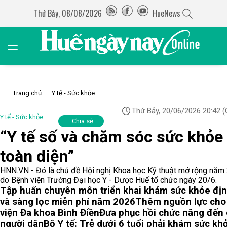
Thứ Bảy, 08/08/2026
HueNews
Trang chủ
Y tế - Sức khỏe
Thứ Bảy, 20/06/2026 20:42
(
Y tế - Sức khỏe
Chia sẻ
“Y tế số và chăm sóc sức khỏe
toàn diện”
HNN.VN - Đó là chủ đề Hội nghị Khoa học Kỹ thuật mở rộng năm
do Bệnh viện Trường Đại học Y - Dược Huế tổ chức ngày 20/6.
Tập huấn chuyên môn triển khai khám sức khỏe địn
và sàng lọc miễn phí năm 2026
Thêm nguồn lực cho
viện Đa khoa Bình Điền
Đưa phục hồi chức năng đến
người dân
Bộ Y tế: Trẻ dưới 6 tuổi phải khám sức kh