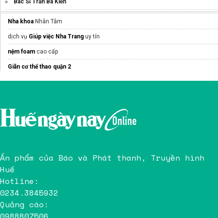
Bác Sĩ Trần Bá Kiền
Nha khoa
Nhân Tâm
dịch vụ
Giúp việc Nha Trang
uy tín
nệm foam
cao cấp
Giãn cơ thể thao quận 2
điều trị
thoái hoá khớp
không mổ
Chi phí kiểm định thang máy mới nhất
Nhập khẩu
máy siêu âm
Hồ Chí Minh
bình oxy tphcm
Ấn phẩm của Báo và Phát thanh, Truyền hình
Huế
Hotline:
0234.3845932
Quảng cáo:
0988807506