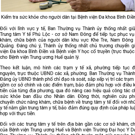
Kiểm tra sức khỏe cho người dân tại Bệnh viện Đa khoa Bình Đi
Đối với lĩnh vực y tế, Ban Thường vụ Thành ủy thống nhất gi
Trung tâm Y tế Phú Lộc - cơ sở Nam Đông để tiếp tục phục vụ
khám, chữa bệnh của người dân khu vực Khe Tre, Nam Đông
Quảng. Đáng chú ý, Thành ủy thống nhất chủ trương
chuyển g
viện Đa khoa Bình Điền và Bệnh viện Y học cổ truyền (trực thuộc
cho Bệnh viện Trung ương Huế quản lý
.
Theo kết luận, mô hình các trạm y tế xã, phường tiếp tục 
nguyên, trực thuộc UBND các xã, phường. Ban Thường vụ Thành
Đảng ủy UBND thành phố chỉ đạo rà soát, sắp xếp vị trí các trạm 
gồm cơ sở chính và các điểm trạm, bảo đảm phù hợp với điều k
tiễn của từng địa phương, qua đó nâng cao hiệu quả công tác 
sức khỏe ban đầu cho Nhân dân. Đồng thời, nghiên cứu p
chuyển chức năng khám, chữa bệnh về trung tâm y tế đối với nh
y tế nằm gần trung tâm y tế, bảo đảm đúng quy định của pháp lu
hợp với thực tiễn.
Đối với các trung tâm y tế trên địa bàn gần các cơ sở khám, c
của Bệnh viện Trung ương Huế và Bệnh viện Trường Đại học Y D