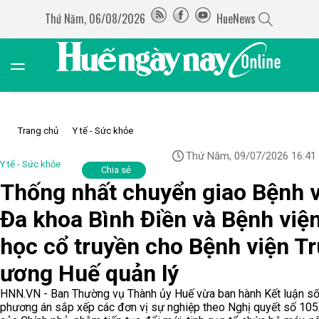
Thứ Năm, 06/08/2026
HueNews
Trang chủ
Y tế - Sức khỏe
Thứ Năm, 09/07/2026 16:41
Y tế - Sức khỏe
Chia sẻ
Thống nhất chuyển giao Bệnh 
Đa khoa Bình Điền và Bệnh việ
học cổ truyền cho Bệnh viện T
ương Huế quản lý
HNN.VN - Ban Thường vụ Thành ủy Huế vừa ban hành Kết luận số
phương án sắp xếp các đơn vị sự nghiệp theo Nghị quyết số 1