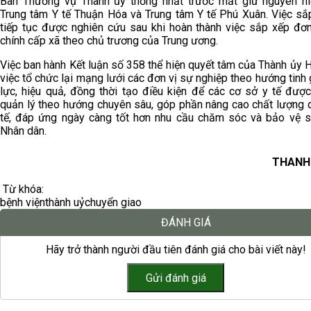
Ban Thường vụ Thành ủy thống nhất trước mắt giữ nguyên hi
Trung tâm Y tế Thuận Hóa và Trung tâm Y tế Phú Xuân. Việc sắ
tiếp tục được nghiên cứu sau khi hoàn thành việc sắp xếp đơn
chính cấp xã theo chủ trương của Trung ương.
Việc ban hành Kết luận số 358 thể hiện quyết tâm của Thành ủy 
việc tổ chức lại mạng lưới các đơn vị sự nghiệp theo hướng tinh 
lực, hiệu quả, đồng thời tạo điều kiện để các cơ sở y tế được
quản lý theo hướng chuyên sâu, góp phần nâng cao chất lượng d
tế, đáp ứng ngày càng tốt hơn nhu cầu chăm sóc và bảo vệ 
Nhân dân.
THANH
Từ khóa:
bệnh viện
thành uỷ
chuyển giao
ĐÁNH GIÁ
Hãy trở thành người đầu tiên đánh giá cho bài viết này!