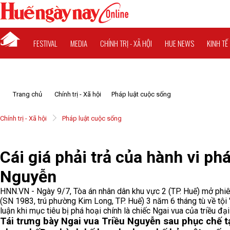
FESTIVAL
MEDIA
CHÍNH TRỊ - XÃ HỘI
HUE NEWS
KINH TẾ
Trang chủ
Chính trị - Xã hội
Pháp luật cuộc sống
Chính trị - Xã hội
Pháp luật cuộc sống
Cái giá phải trả của hành vi ph
Nguyễn
HNN.VN - Ngày 9/7, Tòa án nhân dân khu vực 2 (TP. Huế) mở phi
(SN 1983, trú phường Kim Long, TP. Huế) 3 năm 6 tháng tù về tội
luận khi mục tiêu bị phá hoại chính là chiếc Ngai vua của triều đạ
Tái trưng bày Ngai vua Triều Nguyễn sau phục chế t