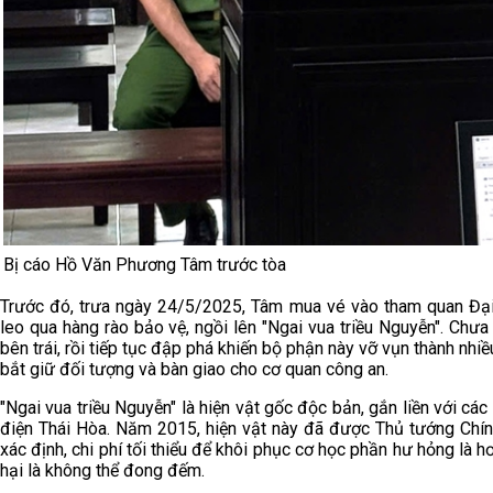
Bị cáo Hồ Văn Phương Tâm trước tòa
Trước đó, trưa ngày 24/5/2025, Tâm mua vé vào tham quan Đại 
leo qua hàng rào bảo vệ, ngồi lên "Ngai vua triều Nguyễn". Chư
bên trái, rồi tiếp tục đập phá khiến bộ phận này vỡ vụn thành nhi
bắt giữ đối tượng và bàn giao cho cơ quan công an.
"Ngai vua triều Nguyễn" là hiện vật gốc độc bản, gắn liền với các
điện Thái Hòa. Năm 2015, hiện vật này đã được Thủ tướng Chín
xác định, chi phí tối thiểu để khôi phục cơ học phần hư hỏng là hơn
hại là không thể đong đếm.