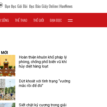
Bạn Đọc Gửi Bài
Đọc Báo Giấy Online
HueNews
I SỐNG
THỂ THAO
THẾ GIỚI
BẠN ĐỌC
 MỚI
Hoàn thiện khuôn khổ pháp lý
phòng, chống phổ biến vũ khí
hủy diệt hàng loạt
Dứt khoát với tình trạng “vướng
mắc rồi để đó”
Siết chặt kỷ cương trong giải