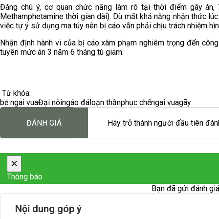
Đáng chú ý, cơ quan chức năng làm rõ tại thời điểm gây án,
Methamphetamine thời gian dài). Dù mất khả năng nhận thức lúc 
việc tự ý sử dụng ma túy nên bị cáo vẫn phải chịu trách nhiệm hìn
Nhận định hành vi của bị cáo xâm phạm nghiêm trọng đến công 
tuyên mức án 3 năm 6 tháng tù giam.
Từ khóa:
bẻ ngai vua
Đại nội
ngáo đá
loạn thần
phục chế
ngai vua
gãy
ĐÁNH GIÁ
Hãy trở thành người đầu tiên đánh
×
Thông báo
Bạn đã gửi đánh giá
Nội dung góp ý