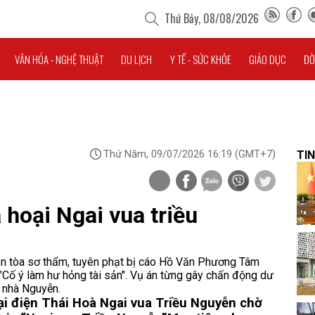
Thứ Bảy, 08/08/2026
VĂN HÓA - NGHỆ THUẬT
DU LỊCH
Y TẾ - SỨC KHỎE
GIÁO DỤC
ĐỜ
Thứ Năm, 09/07/2026 16:19
(GMT+7)
TIN
á hoại Ngai vua triều
ên tòa sơ thẩm, tuyên phạt bị cáo Hồ Văn Phương Tâm
 "Cố ý làm hư hỏng tài sản". Vụ án từng gây chấn động dư
i nhà Nguyễn.
ại điện Thái Hoà
Ngai vua Triều Nguyễn chờ