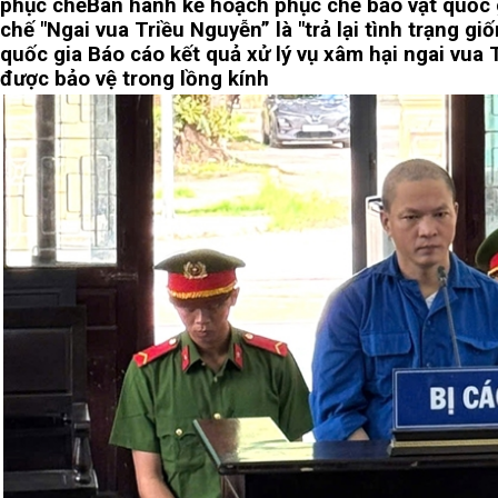
phục chế
Ban hành kế hoạch phục chế bảo vật quốc 
chế "Ngai vua Triều Nguyễn” là "trả lại tình trạng gi
quốc gia
Báo cáo kết quả xử lý vụ xâm hại ngai vua
được bảo vệ trong lồng kính