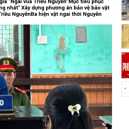
gia “Ngai vua Triều Nguyễn”
Mục tiêu phục
ống nhất"
Xây dựng phương án bảo vệ bảo vật
 Triều Nguyễn
Ba hiện vật ngai thời Nguyễn