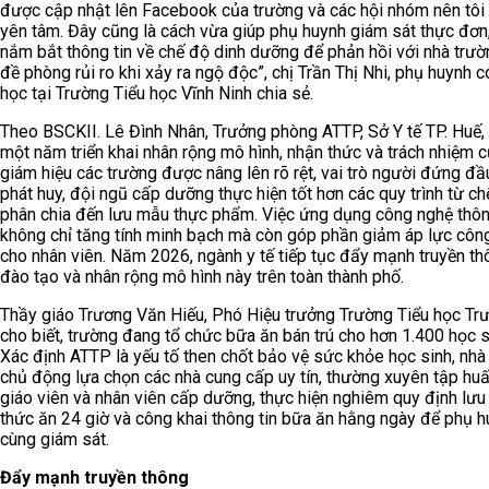
được cập nhật lên Facebook của trường và các hội nhóm nên tôi
yên tâm. Đây cũng là cách vừa giúp phụ huynh giám sát thực đơn
nắm bắt thông tin về chế độ dinh dưỡng để phản hồi với nhà trườ
đề phòng rủi ro khi xảy ra ngộ độc”, chị Trần Thị Nhi, phụ huynh 
học tại Trường Tiểu học Vĩnh Ninh chia sẻ.
Theo BSCKII. Lê Đình Nhân, Trưởng phòng ATTP, Sở Y tế TP. Huế,
một năm triển khai nhân rộng mô hình, nhận thức và trách nhiệm 
giám hiệu các trường được nâng lên rõ rệt, vai trò người đứng đ
phát huy, đội ngũ cấp dưỡng thực hiện tốt hơn các quy trình từ ch
phân chia đến lưu mẫu thực phẩm. Việc ứng dụng công nghệ thôn
không chỉ tăng tính minh bạch mà còn góp phần giảm áp lực công
cho nhân viên. Năm 2026, ngành y tế tiếp tục đẩy mạnh truyền th
đào tạo và nhân rộng mô hình này trên toàn thành phố.
Thầy giáo Trương Văn Hiếu, Phó Hiệu trưởng Trường Tiểu học Tr
cho biết, trường đang tổ chức bữa ăn bán trú cho hơn 1.400 học s
Xác định ATTP là yếu tố then chốt bảo vệ sức khỏe học sinh, nhà
chủ động lựa chọn các nhà cung cấp uy tín, thường xuyên tập hu
giáo viên và nhân viên cấp dưỡng, thực hiện nghiêm quy định lư
thức ăn 24 giờ và công khai thông tin bữa ăn hằng ngày để phụ 
cùng giám sát.
Đẩy mạnh truyền thông