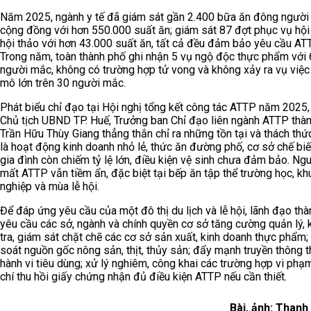
Năm 2025, ngành y tế đã giám sát gần 2.400 bữa ăn đông người 
cộng đồng với hơn 550.000 suất ăn; giám sát 87 đợt phục vụ hội 
hội thảo với hơn 43.000 suất ăn, tất cả đều đảm bảo yêu cầu ATT
Trong năm, toàn thành phố ghi nhận 5 vụ ngộ độc thực phẩm với
người mắc, không có trường hợp tử vong và không xảy ra vụ việc
mô lớn trên 30 người mắc.
Phát biểu chỉ đạo tại Hội nghị tổng kết công tác ATTP năm 2025
Chủ tịch UBND TP. Huế, Trưởng ban Chỉ đạo liên ngành ATTP thà
Trần Hữu Thùy Giang thẳng thắn chỉ ra những tồn tại và thách thức
là hoạt động kinh doanh nhỏ lẻ, thức ăn đường phố, cơ sở chế bi
gia đình còn chiếm tỷ lệ lớn, điều kiện vệ sinh chưa đảm bảo. Ng
mất ATTP vẫn tiềm ẩn, đặc biệt tại bếp ăn tập thể trường học, kh
nghiệp và mùa lễ hội.
Để đáp ứng yêu cầu của một đô thị du lịch và lễ hội, lãnh đạo th
yêu cầu các sở, ngành và chính quyền cơ sở tăng cường quản lý, 
tra, giám sát chặt chẽ các cơ sở sản xuất, kinh doanh thực phẩm;
soát nguồn gốc nông sản, thịt, thủy sản; đẩy mạnh truyền thông t
hành vi tiêu dùng; xử lý nghiêm, công khai các trường hợp vi phạ
chí thu hồi giấy chứng nhận đủ điều kiện ATTP nếu cần thiết.
Bài, ảnh: Than