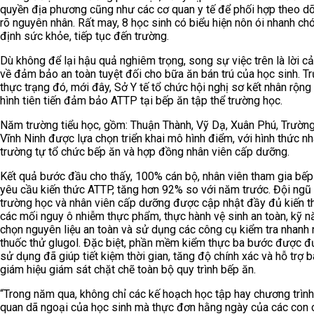
quyền địa phương cũng như các cơ quan y tế để phối hợp theo dõ
rõ nguyên nhân. Rất may, 8 học sinh có biểu hiện nôn ói nhanh ch
định sức khỏe, tiếp tục đến trường.
Dù không để lại hậu quả nghiêm trọng, song sự việc trên là lời c
về đảm bảo an toàn tuyệt đối cho bữa ăn bán trú của học sinh. T
thực trạng đó, mới đây, Sở Y tế tổ chức hội nghị sơ kết nhân rộn
hình tiên tiến đảm bảo ATTP tại bếp ăn tập thể trường học.
Năm trường tiểu học, gồm: Thuận Thành, Vỹ Dạ, Xuân Phú, Trườn
Vĩnh Ninh được lựa chọn triển khai mô hình điểm, với hình thức n
trường tự tổ chức bếp ăn và hợp đồng nhân viên cấp dưỡng.
Kết quả bước đầu cho thấy, 100% cán bộ, nhân viên tham gia bếp
yêu cầu kiến thức ATTP, tăng hơn 92% so với năm trước. Đội ngũ 
trường học và nhân viên cấp dưỡng được cập nhật đầy đủ kiến t
các mối nguy ô nhiễm thực phẩm, thực hành vệ sinh an toàn, kỹ n
chọn nguyên liệu an toàn và sử dụng các công cụ kiểm tra nhanh
thuốc thử glugol. Đặc biệt, phần mềm kiểm thực ba bước được đ
sử dụng đã giúp tiết kiệm thời gian, tăng độ chính xác và hỗ trợ 
giám hiệu giám sát chặt chẽ toàn bộ quy trình bếp ăn.
“Trong năm qua, không chỉ các kế hoạch học tập hay chương trìn
quan dã ngoại của học sinh mà thực đơn hằng ngày của các con