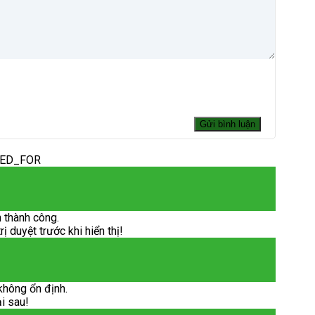
DED_FOR
 thành công.
 duyệt trước khi hiển thị!
không ổn định.
ại sau!