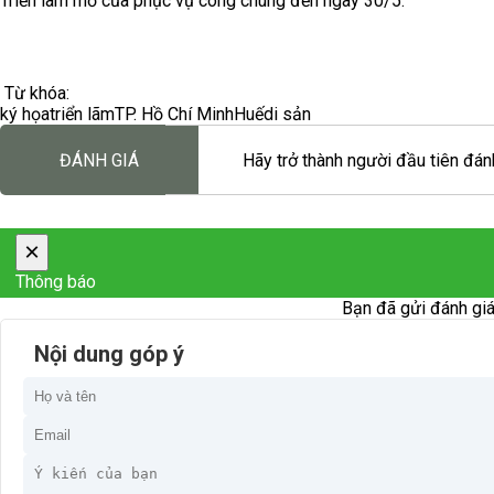
Triển lãm mở của phục vụ công chúng đến ngày 30/5.
Từ khóa:
ký họa
triển lãm
TP. Hồ Chí Minh
Huế
di sản
ĐÁNH GIÁ
Hãy trở thành người đầu tiên đánh
×
Thông báo
Bạn đã gửi đánh giá
Nội dung góp ý