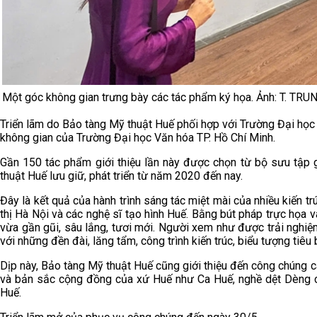
Một góc không gian trưng bày các tác phẩm ký họa. Ảnh: T. TR
Triển lãm do Bảo tàng Mỹ thuật Huế phối hợp với Trường Đại học
không gian của Trường Đại học Văn hóa TP. Hồ Chí Minh.
Gần 150 tác phẩm giới thiệu lần này được chọn từ bộ sưu tập
thuật Huế lưu giữ, phát triển từ năm 2020 đến nay.
Đây là kết quả của hành trình sáng tác miệt mài của nhiều kiến t
thị Hà Nội và các nghệ sĩ tạo hình Huế. Bằng bút pháp trực họa 
vừa gần gũi, sâu lắng, tươi mới. Người xem như được trải nghi
với những đền đài, lăng tẩm, công trình kiến trúc, biểu tượng tiêu
Dịp này, Bảo tàng Mỹ thuật Huế cũng giới thiệu đến công chúng c
và bản sắc cộng đồng của xứ Huế như Ca Huế, nghề dệt Dèng c
Huế.