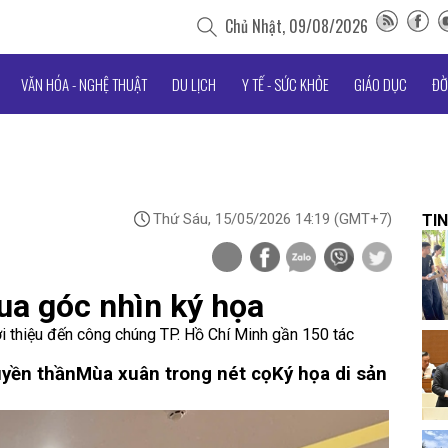
Chủ Nhật, 09/08/2026
VĂN HÓA - NGHỆ THUẬT
DU LỊCH
Y TẾ - SỨC KHỎE
GIÁO DỤC
ĐỜ
Thứ Sáu, 15/05/2026 14:19
(GMT+7)
TIN
ua góc nhìn ký họa
iới thiệu đến công chúng TP. Hồ Chí Minh gần 150 tác
uyền thần
Mùa xuân trong nét cọ
Ký họa di sản