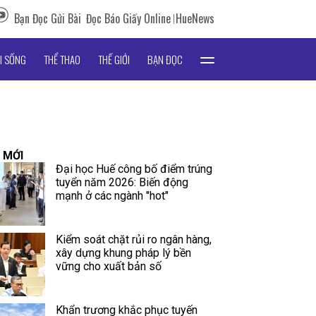
Bạn Đọc Gửi Bài
Đọc Báo Giấy Online
HueNews
I SỐNG
THỂ THAO
THẾ GIỚI
BẠN ĐỌC
 MỚI
Đại học Huế công bố điểm trúng
tuyển năm 2026: Biến động
mạnh ở các ngành "hot"
Kiểm soát chặt rủi ro ngân hàng,
xây dựng khung pháp lý bền
vững cho xuất bản số
Khẩn trương khắc phục tuyến