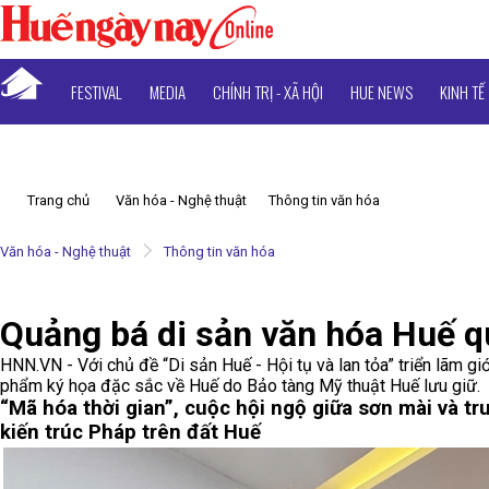
FESTIVAL
MEDIA
CHÍNH TRỊ - XÃ HỘI
HUE NEWS
KINH TẾ
Trang chủ
Văn hóa - Nghệ thuật
Thông tin văn hóa
Văn hóa - Nghệ thuật
Thông tin văn hóa
Quảng bá di sản văn hóa Huế q
HNN.VN - Với chủ đề “Di sản Huế - Hội tụ và lan tỏa” triển lãm g
phẩm ký họa đặc sắc về Huế do Bảo tàng Mỹ thuật Huế lưu giữ.
“Mã hóa thời gian”, cuộc hội ngộ giữa sơn mài và tr
kiến trúc Pháp trên đất Huế