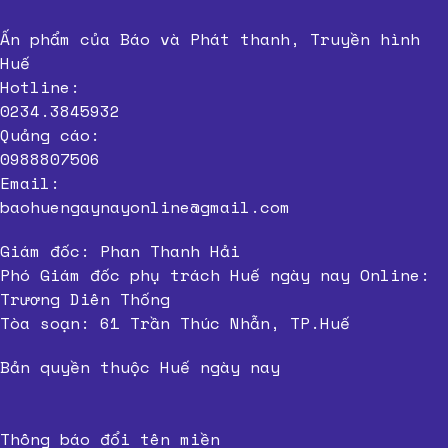
Ấn phẩm của Báo và Phát thanh, Truyền hình
Huế
Hotline:
0234.3845932
Quảng cáo:
0988807506
Email:
baohuengaynayonline@gmail.com
Giám đốc: Phan Thanh Hải
Phó Giám đốc phụ trách Huế ngày nay Online:
Trương Diên Thống
Tòa soạn: 61 Trần Thúc Nhẫn, TP.Huế
Bản quyền thuộc Huế ngày nay
Thông báo đổi tên miền