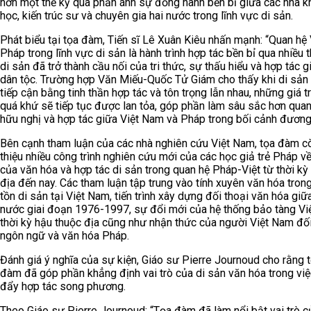
hơn một thế kỷ qua phản ánh sự đồng hành bền bỉ giữa các nhà k
học, kiến trúc sư và chuyên gia hai nước trong lĩnh vực di sản.
Phát biểu tại tọa đàm, Tiến sĩ Lê Xuân Kiêu nhấn mạnh: “Quan hệ 
Pháp trong lĩnh vực di sản là hành trình hợp tác bền bỉ qua nhiều t
di sản đã trở thành cầu nối của tri thức, sự thấu hiểu và hợp tác g
dân tộc. Trường hợp Văn Miếu-Quốc Tử Giám cho thấy khi di sả
tiếp cận bằng tinh thần hợp tác và tôn trọng lẫn nhau, những giá tr
quá khứ sẽ tiếp tục được lan tỏa, góp phần làm sâu sắc hơn quan
hữu nghị và hợp tác giữa Việt Nam và Pháp trong bối cảnh đương
Bên cạnh tham luận của các nhà nghiên cứu Việt Nam, tọa đàm cò
thiệu nhiều công trình nghiên cứu mới của các học giả trẻ Pháp về
của văn hóa và hợp tác di sản trong quan hệ Pháp-Việt từ thời kỳ
địa đến nay. Các tham luận tập trung vào tính xuyên văn hóa tron
tồn di sản tại Việt Nam, tiến trình xây dựng đối thoại văn hóa giữ
nước giai đoạn 1976-1997, sự đổi mới của hệ thống bảo tàng V
thời kỳ hậu thuộc địa cũng như nhận thức của người Việt Nam đối
ngôn ngữ và văn hóa Pháp.
Đánh giá ý nghĩa của sự kiện, Giáo sư Pierre Journoud cho rằng 
đàm đã góp phần khẳng định vai trò của di sản văn hóa trong việ
đẩy hợp tác song phương.
Theo Giáo sư Pierre Journoud: “Tọa đàm đã làm nổi bật vai trò c