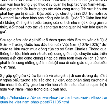
sản văn hóa trong việc thúc đẩy quan hệ hợp tác Việt Nam-Pháp,
thời gợi mở nhiều hướng hợp tác triển vọng trong lĩnh vực bảo tồn
phát huy giá trị di sản. Đặc biệt, việc chương trình DU ‘Tremplin p
Vietnam’ lựa chọn hình ảnh cổng Văn Miếu-Quốc Tử Giám làm biể
đã khẳng định giá trị biểu tượng của di tích như một không gian củ
thức, đối thoại, hợp tác và sáng tạo trong quan hệ văn hóa giữa h
gia”.
Sau tọa đàm, các đại biểu đã tham quan triển lãm chuyên đề “Qu
Giám - Trường Quốc học đầu tiên của Việt Nam (1076-2026)” đư
chức tại khu vườn mùa đông của cơ sở Saint-Charles. Thông qua
thống tư liệu, hình ảnh và các nội dung giới thiệu chuyên sâu, triể
mang đến cho công chúng Pháp cái nhìn toàn diện về lịch sử hình 
phát triển cùng những giá trị nổi bật của di sản giáo dục tiêu biể
Việt Nam.
Sự gặp gỡ giữa ký ức lịch sử và các giá trị di sản đương đại đã 
ý nghĩa biểu tượng sâu sắc cho sự kiện, góp phần tăng cường hiể
lẫn nhau, thúc đẩy giao lưu văn hóa và làm sâu sắc hơn quan hệ 
nghị Việt Nam-Pháp trong giai đoạn mới.
https://nhandan.vn/di-san-van-hoa-tro-thanh-cau-noi-tri-thuc-tro
quan-he-viet-nam-phap-post971105.html