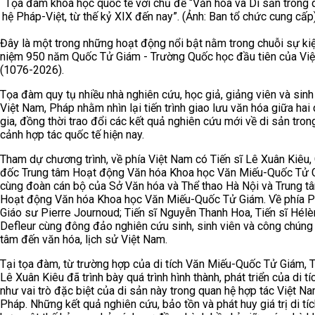
Tọa đàm khoa học quốc tế với chủ đề “Văn hóa và Di sản trong 
hệ Pháp-Việt, từ thế kỷ XIX đến nay”. (Ảnh: Ban tổ chức cung cấp
Đây là một trong những hoạt động nổi bật nằm trong chuỗi sự ki
niệm 950 năm Quốc Tử Giám - Trường Quốc học đầu tiên của Vi
(1076-2026).
Tọa đàm quy tụ nhiều nhà nghiên cứu, học giả, giảng viên và sinh
Việt Nam, Pháp nhằm nhìn lại tiến trình giao lưu văn hóa giữa hai
gia, đồng thời trao đổi các kết quả nghiên cứu mới về di sản tron
cảnh hợp tác quốc tế hiện nay.
Tham dự chương trình, về phía Việt Nam có Tiến sĩ Lê Xuân Kiêu,
đốc Trung tâm Hoạt động Văn hóa Khoa học Văn Miếu-Quốc Tử 
cùng đoàn cán bộ của Sở Văn hóa và Thể thao Hà Nội và Trung t
Hoạt động Văn hóa Khoa học Văn Miếu-Quốc Tử Giám. Về phía 
Giáo sư Pierre Journoud; Tiến sĩ Nguyễn Thanh Hoa, Tiến sĩ Hél
Defleur cùng đông đảo nghiên cứu sinh, sinh viên và công chúng
tâm đến văn hóa, lịch sử Việt Nam.
Tại tọa đàm, từ trường hợp của di tích Văn Miếu-Quốc Tử Giám, T
Lê Xuân Kiêu đã trình bày quá trình hình thành, phát triển của di t
như vai trò đặc biệt của di sản này trong quan hệ hợp tác Việt N
Pháp. Những kết quả nghiên cứu, bảo tồn và phát huy giá trị di tíc