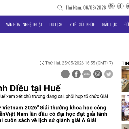
Thứ Năm, 06/08/2026
VĂN HÓA - NGHỆ THUẬT
DU LỊCH
Y TẾ - SỨC KHỎE
GIÁO DỤC
ĐỜ
Thứ Hai, 25/05/2026 16:55
(GMT+7)
TIN
nh Diều tại Huế
uế xem xét chủ trương đăng cai, phối hợp tổ chức Giải
y Vietnam 2026”
Giải thưởng khoa học công
iễn
Việt Nam lần đầu có đại học đạt giải lãnh
i cuốn sách về lịch sử giành giải A Giải