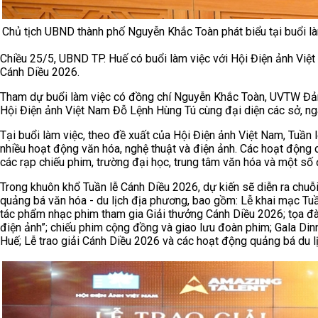
Chủ tịch UBND thành phố Nguyễn Khắc Toàn phát biểu tại buổi l
Chiều 25/5, UBND TP. Huế có buổi làm việc với Hội Điện ảnh Việt
Cánh Diều 2026.
Tham dự buổi làm việc có đồng chí Nguyễn Khắc Toàn, UVTW Đảng
Hội Điện ảnh Việt Nam Đỗ Lệnh Hùng Tú cùng đại diện các sở, ngà
Tại buổi làm việc, theo đề xuất của Hội Điện ảnh Việt Nam, Tuần 
nhiều hoạt động văn hóa, nghệ thuật và điện ảnh. Các hoạt động c
các rạp chiếu phim, trường đại học, trung tâm văn hóa và một số
Trong khuôn khổ Tuần lễ Cánh Diều 2026, dự kiến sẽ diễn ra chu
quảng bá văn hóa - du lịch địa phương, bao gồm: Lễ khai mạc Tuầ
tác phẩm nhạc phim tham gia Giải thưởng Cánh Diều 2026; tọa đ
điện ảnh”; chiếu phim cộng đồng và giao lưu đoàn phim; Gala Di
Huế; Lễ trao giải Cánh Diều 2026 và các hoạt động quảng bá du lị