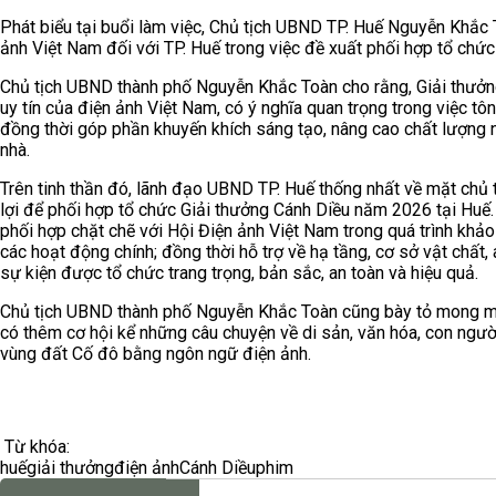
Phát biểu tại buổi làm việc, Chủ tịch UBND TP. Huế Nguyễn Khắc
ảnh Việt Nam đối với TP. Huế trong việc đề xuất phối hợp tổ chứ
Chủ tịch UBND thành phố Nguyễn Khắc Toàn cho rằng, Giải thưởn
uy tín của điện ảnh Việt Nam, có ý nghĩa quan trọng trong việc tô
đồng thời góp phần khuyến khích sáng tạo, nâng cao chất lượng n
nhà.
Trên tinh thần đó, lãnh đạo UBND TP. Huế thống nhất về mặt chủ t
lợi để phối hợp tổ chức Giải thưởng Cánh Diều năm 2026 tại Huế. 
phối hợp chặt chẽ với Hội Điện ảnh Việt Nam trong quá trình khảo 
các hoạt động chính; đồng thời hỗ trợ về hạ tầng, cơ sở vật chất, 
sự kiện được tổ chức trang trọng, bản sắc, an toàn và hiệu quả.
Chủ tịch UBND thành phố Nguyễn Khắc Toàn cũng bày tỏ mong mu
có thêm cơ hội kể những câu chuyện về di sản, văn hóa, con ngườ
vùng đất Cố đô bằng ngôn ngữ điện ảnh.
Từ khóa:
huế
giải thưởng
điện ảnh
Cánh Diều
phim