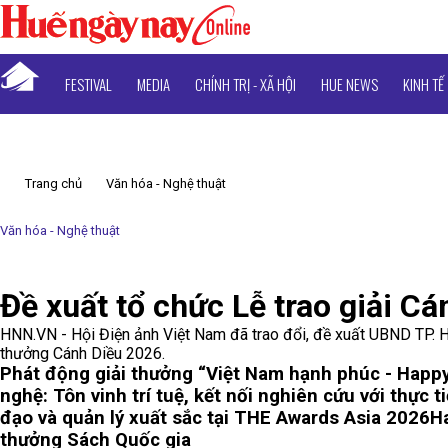
FESTIVAL
MEDIA
CHÍNH TRỊ - XÃ HỘI
HUE NEWS
KINH TẾ
Trang chủ
Văn hóa - Nghệ thuật
Văn hóa - Nghệ thuật
Đề xuất tổ chức Lễ trao giải Cá
HNN.VN - Hội Điện ảnh Việt Nam đã trao đổi, đề xuất UBND TP. H
thưởng Cánh Diều 2026.
Phát động giải thưởng “Việt Nam hạnh phúc - Happ
nghệ: Tôn vinh trí tuệ, kết nối nghiên cứu với thực t
đạo và quản lý xuất sắc tại THE Awards Asia 2026
Ha
thưởng Sách Quốc gia