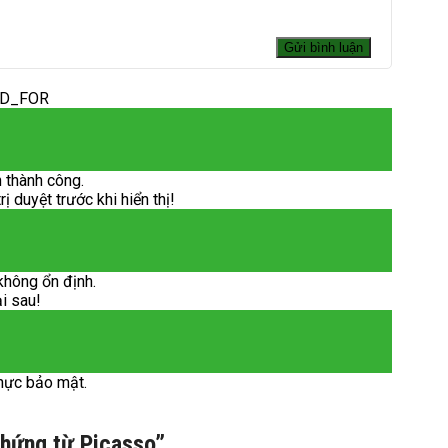
ED_FOR
 thành công.
 duyệt trước khi hiển thị!
không ổn định.
ại sau!
hực bảo mật.
 hứng từ Picasso”