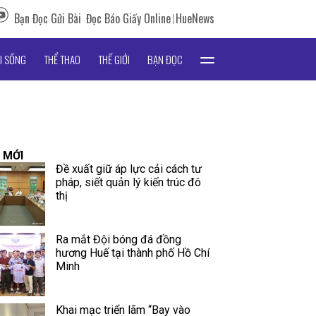
Bạn Đọc Gửi Bài
Đọc Báo Giấy Online
HueNews
I SỐNG
THỂ THAO
THẾ GIỚI
BẠN ĐỌC
 MỚI
Đề xuất giữ áp lực cải cách tư
pháp, siết quản lý kiến trúc đô
thị
Ra mắt Đội bóng đá đồng
hương Huế tại thành phố Hồ Chí
Minh
Khai mạc triển lãm “Bay vào