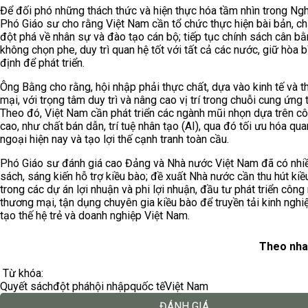
Để đối phó những thách thức và hiện thực hóa tầm nhìn trong Ngh
Phó Giáo sư cho rằng Việt Nam cần tổ chức thực hiện bài bản, ch
đột phá về nhân sự và đào tạo cán bộ; tiếp tục chính sách cân bằ
không chọn phe, duy trì quan hệ tốt với tất cả các nước, giữ hòa b
định để phát triển.
Ông Bằng cho rằng, hội nhập phải thực chất, dựa vào kinh tế và 
mại, với trọng tâm duy trì và nâng cao vị trí trong chuỗi cung ứng 
Theo đó, Việt Nam cần phát triển các ngành mũi nhọn dựa trên c
cao, như chất bán dẫn, trí tuệ nhân tạo (AI), qua đó tối ưu hóa qua
ngoại hiện nay và tạo lợi thế cạnh tranh toàn cầu.
Phó Giáo sư đánh giá cao Đảng và Nhà nước Việt Nam đã có nhiề
sách, sáng kiến hỗ trợ kiều bào; đề xuất Nhà nước cần thu hút kiề
trong các dự án lợi nhuận và phi lợi nhuận, đầu tư phát triển công
thương mại, tận dụng chuyên gia kiều bào để truyền tải kinh nghi
tạo thế hệ trẻ và doanh nghiệp Việt Nam.
Theo nha
Từ khóa:
Quyết sách
đột phá
hội nhập
quốc tế
Việt Nam
ĐÁNH GIÁ