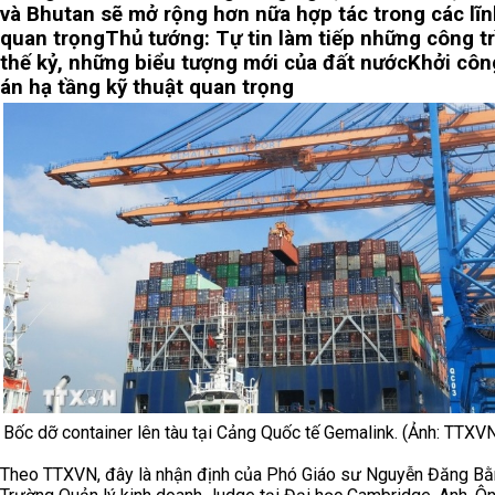
và Bhutan sẽ mở rộng hơn nữa hợp tác trong các lĩn
quan trọng
Thủ tướng: Tự tin làm tiếp những công t
thế kỷ, những biểu tượng mới của đất nước
Khởi côn
án hạ tầng kỹ thuật quan trọng
Bốc dỡ container lên tàu tại Cảng Quốc tế Gemalink. (Ảnh: TTXV
Theo TTXVN, đây là nhận định của Phó Giáo sư Nguyễn Đăng Bằ