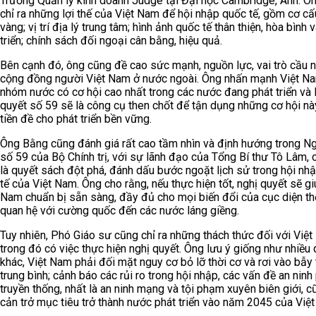
Trường Quản lý kinh doanh Judge tại Đại học Cambridge, Anh. Ô
chỉ ra những lợi thế của Việt Nam để hội nhập quốc tế, gồm cơ c
vàng; vị trí địa lý trung tâm; hình ảnh quốc tế thân thiện, hòa bình 
triển; chính sách đối ngoại cân bằng, hiệu quả.
Bên cạnh đó, ông cũng đề cao sức mạnh, nguồn lực, vai trò cầu n
cộng đồng người Việt Nam ở nước ngoài. Ông nhấn mạnh Việt N
nhóm nước có cơ hội cao nhất trong các nước đang phát triển và
quyết số 59 sẽ là công cụ then chốt để tận dụng những cơ hội này
tiền đề cho phát triển bền vững.
Ông Bằng cũng đánh giá rất cao tầm nhìn và định hướng trong Ng
số 59 của Bộ Chính trị, với sự lãnh đạo của Tổng Bí thư Tô Lâm, 
là quyết sách đột phá, đánh dấu bước ngoặt lịch sử trong hội nh
tế của Việt Nam. Ông cho rằng, nếu thực hiện tốt, nghị quyết sẽ gi
Nam chuẩn bị sẵn sàng, đầy đủ cho mọi biến đổi của cục diện thế
quan hệ với cường quốc đến các nước láng giềng.
Tuy nhiên, Phó Giáo sư cũng chỉ ra những thách thức đối với Việt
trong đó có việc thực hiện nghị quyết. Ông lưu ý giống như nhiều 
khác, Việt Nam phải đối mặt nguy cơ bỏ lỡ thời cơ và rơi vào bẫy
trung bình; cảnh báo các rủi ro trong hội nhập, các vấn đề an ninh 
truyền thống, nhất là an ninh mạng và tội phạm xuyên biên giới, c
cản trở mục tiêu trở thành nước phát triển vào năm 2045 của Việ