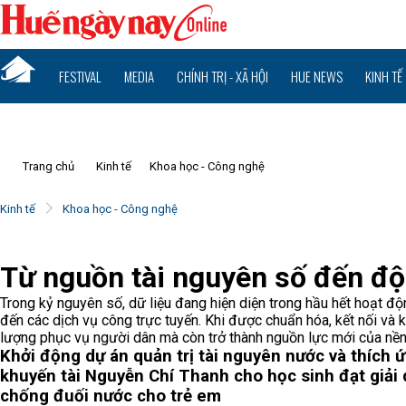
FESTIVAL
MEDIA
CHÍNH TRỊ - XÃ HỘI
HUE NEWS
KINH TẾ
Trang chủ
Kinh tế
Khoa học - Công nghệ
Kinh tế
Khoa học - Công nghệ
Từ nguồn tài nguyên số đến độn
Trong kỷ nguyên số, dữ liệu đang hiện diện trong hầu hết hoạt đ
đến các dịch vụ công trực tuyến. Khi được chuẩn hóa, kết nối và k
lượng phục vụ người dân mà còn trở thành nguồn lực mới của nền 
Khởi động dự án quản trị tài nguyên nước và thích ứ
khuyến tài Nguyễn Chí Thanh cho học sinh đạt giải 
chống đuối nước cho trẻ em