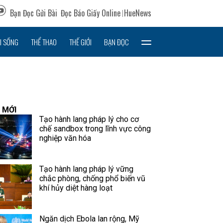
Bạn Đọc Gửi Bài
Đọc Báo Giấy Online
HueNews
I SỐNG
THỂ THAO
THẾ GIỚI
BẠN ĐỌC
 MỚI
Tạo hành lang pháp lý cho cơ
chế sandbox trong lĩnh vực công
nghiệp văn hóa
Tạo hành lang pháp lý vững
chắc phòng, chống phổ biến vũ
khí hủy diệt hàng loạt
Ngăn dịch Ebola lan rộng, Mỹ