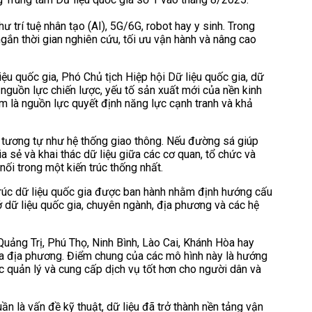
 trí tuệ nhân tạo (AI), 5G/6G, robot hay y sinh. Trong
 ngắn thời gian nghiên cứu, tối ưu vận hành và nâng cao
 quốc gia, Phó Chủ tịch Hiệp hội Dữ liệu quốc gia, dữ
h nguồn lực chiến lược, yếu tố sản xuất mới của nền kinh
em là nguồn lực quyết định năng lực cạnh tranh và khả
ệu” tương tự như hệ thống giao thông. Nếu đường sá giúp
hia sẻ và khai thác dữ liệu giữa các cơ quan, tổ chức và
nối trong một kiến trúc thống nhất.
úc dữ liệu quốc gia được ban hành nhằm định hướng cấu
sở dữ liệu quốc gia, chuyên ngành, địa phương và các hệ
uảng Trị, Phú Thọ, Ninh Bình, Lào Cai, Khánh Hòa hay
ủa địa phương. Điểm chung của các mô hình này là hướng
ác quản lý và cung cấp dịch vụ tốt hơn cho người dân và
ần là vấn đề kỹ thuật, dữ liệu đã trở thành nền tảng vận