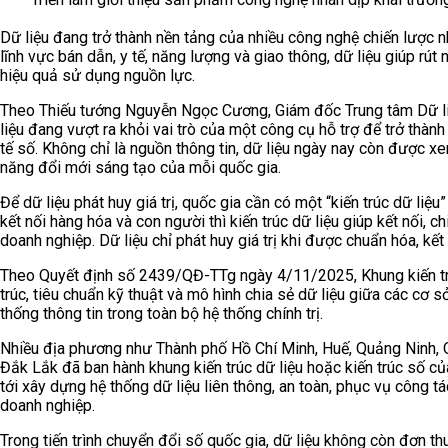
Dữ liệu đang trở thành nền tảng của nhiều công nghệ chiến lược như
lĩnh vực bán dẫn, y tế, năng lượng và giao thông, dữ liệu giúp rút
hiệu quả sử dụng nguồn lực.
Theo Thiếu tướng Nguyễn Ngọc Cương, Giám đốc Trung tâm Dữ liệu
liệu đang vượt ra khỏi vai trò của một công cụ hỗ trợ để trở thàn
tế số. Không chỉ là nguồn thông tin, dữ liệu ngày nay còn được x
năng đổi mới sáng tạo của mỗi quốc gia.
Để dữ liệu phát huy giá trị, quốc gia cần có một “kiến trúc dữ li
kết nối hàng hóa và con người thì kiến trúc dữ liệu giúp kết nối, c
doanh nghiệp. Dữ liệu chỉ phát huy giá trị khi được chuẩn hóa, kết 
Theo Quyết định số 2439/QĐ-TTg ngày 4/11/2025, Khung kiến tr
trúc, tiêu chuẩn kỹ thuật và mô hình chia sẻ dữ liệu giữa các cơ 
thống thông tin trong toàn bộ hệ thống chính trị.
Nhiều địa phương như Thành phố Hồ Chí Minh, Huế, Quảng Ninh, Q
Đắk Lắk đã ban hành khung kiến trúc dữ liệu hoặc kiến trúc số c
tới xây dựng hệ thống dữ liệu liên thông, an toàn, phục vụ công t
doanh nghiệp.
Trong tiến trình chuyển đổi số quốc gia, dữ liệu không còn đơn thu