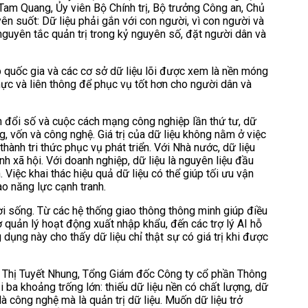
Tam Quang, Ủy viên Bộ Chính trị, Bộ trưởng Công an, Chủ
ên suốt: Dữ liệu phải gắn với con người, vì con người và
nguyên tắc quản trị trong kỷ nguyên số, đặt người dân và
p quốc gia và các cơ sở dữ liệu lõi được xem là nền móng
thực và liên thông để phục vụ tốt hơn cho người dân và
 đổi số và cuộc cách mạng công nghiệp lần thứ tư, dữ
g, vốn và công nghệ. Giá trị của dữ liệu không nằm ở việc
thành tri thức phục vụ phát triển. Với Nhà nước, dữ liệu
h xã hội. Với doanh nghiệp, dữ liệu là nguyên liệu đầu
 Việc khai thác hiệu quả dữ liệu có thể giúp tối ưu vận
ao năng lực cạnh tranh.
đời sống. Từ các hệ thống giao thông thông minh giúp điều
rợ quản lý hoạt động xuất nhập khẩu, đến các trợ lý AI hỗ
 dụng này cho thấy dữ liệu chỉ thật sự có giá trị khi được
ễn Thị Tuyết Nhung, Tổng Giám đốc Công ty cổ phần Thông
i ba khoảng trống lớn: thiếu dữ liệu nền có chất lượng, dữ
là công nghệ mà là quản trị dữ liệu. Muốn dữ liệu trở