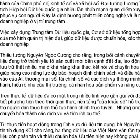
hành của Chính phủ số, kinh tế số và xã hội số. Đại tướng Lương 
tịch Hiệp hội Dữ liệu quốc gia nhiều lần nhấn mạnh quan điểm xuy
phục vụ con người. Đây là định hướng phát triển công nghệ và là 
doanh nghiệp ở vị trí trung tâm...
Việc xây dựng Trung tâm Dữ liệu quốc gia, Cơ sở dữ liệu tổng hợ
của mô hình quản trị hiện đại, giúp dữ liệu được chuẩn hóa, xác 
doanh nghiệp.
Thiếu tướng Nguyễn Ngọc Cương cho rằng, trong bối cảnh chuyển
liệu đang trở thành yếu tố sản xuất mới bên cạnh đất đai, lao độn
lưu trữ thật nhiều, mà ở khả năng khai thác, kết nối và chuyển hóa 
giúp nâng cao năng lực dự báo, hoạch định chính sách và điều hàn
vào của AI, thương mại số, tài chính số và các dịch vụ thông minh.
hành, hiểu rõ nhu cầu thị trường, cá nhân hóa sản phẩm và nâng c
Trên thực tế, dữ liệu đã có mặt trong nhiều lĩnh vực gần gũi với 
tiết phương tiện theo thời gian thực, nền tảng “cửa khẩu số” hỗ t
trợ người dân thực hiện thủ tục hành chính trực tuyến... Những ứng
chuyển hóa thành các dịch vụ và tiện ích cụ thể.
Từ thực tiễn hoạt động trong lĩnh vực dữ liệu tín dụng, bà Nguy
tin tín dụng KCI cho rằng, hạ tầng dữ liệu của Việt Nam vẫn tồn tạ
liệu còn phân tán và thiếu chuẩn hóa. Ưu tiên hiện nay không phải 