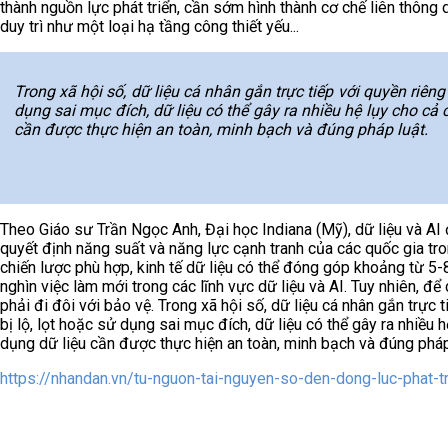
thành nguồn lực phát triển, cần sớm hình thành cơ chế liên thông
duy trì như một loại hạ tầng công thiết yếu...
Trong xã hội số, dữ liệu cá nhân gắn trực tiếp với quyền riêng
dụng sai mục đích, dữ liệu có thể gây ra nhiều hệ lụy cho cả c
cần được thực hiện an toàn, minh bạch và đúng pháp luật.
Theo Giáo sư Trần Ngọc Anh, Đại học Indiana (Mỹ), dữ liệu và AI 
quyết định năng suất và năng lực cạnh tranh của các quốc gia tro
chiến lược phù hợp, kinh tế dữ liệu có thể đóng góp khoảng từ 
nghìn việc làm mới trong các lĩnh vực dữ liệu và AI. Tuy nhiên, để 
phải đi đôi với bảo vệ. Trong xã hội số, dữ liệu cá nhân gắn trực 
bị lộ, lọt hoặc sử dụng sai mục đích, dữ liệu có thể gây ra nhiều h
dụng dữ liệu cần được thực hiện an toàn, minh bạch và đúng pháp
https://nhandan.vn/tu-nguon-tai-nguyen-so-den-dong-luc-phat-