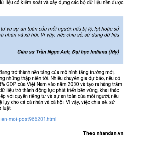
 dữ liệu có kiểm soát và xây dựng các bộ dữ liệu nền được
 tư và sự an toàn của mỗi người; nếu bị lộ, lọt hoặc sử
á nhân và xã hội. Vì vậy, việc chia sẻ, sử dụng dữ liệu
Giáo sư Trần Ngọc Anh, Đại học Indiana (Mỹ)
đang trở thành nền tảng của mô hình tăng trưởng mới,
ng những thập niên tới. Nhiều chuyên gia dự báo, nếu có
5-8% GDP của Việt Nam vào năm 2030 và tạo ra hàng trăm
dữ liệu trở thành động lực phát triển bền vững, khai thác
tiếp với quyền riêng tư và sự an toàn của mỗi người; nếu
ệ lụy cho cả cá nhân và xã hội. Vì vậy, việc chia sẻ, sử
 luật.
trien-moi-post966201.html
Theo nhandan.vn