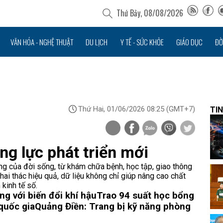
Thứ Bảy, 08/08/2026
VĂN HÓA - NGHỆ THUẬT
DU LỊCH
Y TẾ - SỨC KHỎE
GIÁO DỤC
ĐỜ
Thứ Hai, 01/06/2026 08:25
(GMT+7)
TIN
g lực phát triển mới
ộng của đời sống, từ khám chữa bệnh, học tập, giao thông
hai thác hiệu quả, dữ liệu không chỉ giúp nâng cao chất
kinh tế số.
ng với biến đổi khí hậu
Trao 94 suất học bổng
quốc gia
Quảng Điền: Trang bị kỹ năng phòng