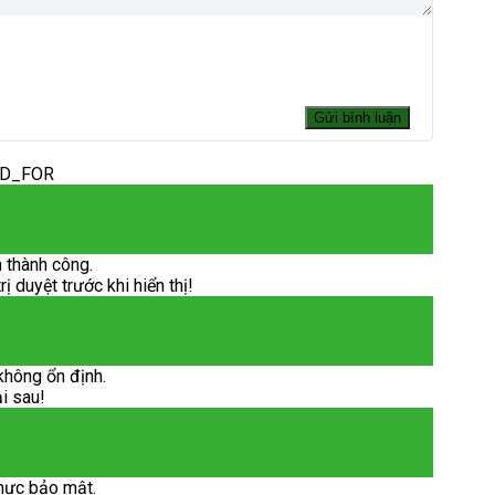
ED_FOR
 thành công.
 duyệt trước khi hiển thị!
không ổn định.
ại sau!
hực bảo mật.