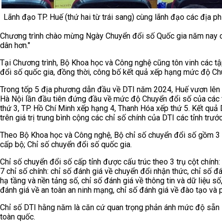
Lãnh đạo TP. Huế (thứ hai từ trái sang) cùng lãnh đạo các địa p
Chương trình chào mừng Ngày Chuyển đổi số Quốc gia năm nay c
dân hơn."
Tại Chương trình, Bộ Khoa học và Công nghệ cũng tôn vinh các tập
đổi số quốc gia, đồng thời, công bố kết quả xếp hạng mức độ Chu
Trong tốp 5 địa phương dẫn đầu về DTI năm 2024, Huế vươn lên xế
Hà Nội lần đầu tiên đứng đầu về mức độ Chuyển đổi số của các t
thứ 3, TP. Hồ Chí Minh xếp hạng 4, Thanh Hóa xếp thứ 5. Kết quả 
trên giá trị trung bình cộng các chỉ số chính của DTI các tỉnh trướ
Theo Bộ Khoa học và Công nghệ, Bộ chỉ số chuyển đổi số gồm 3 c
cấp bộ; Chỉ số chuyển đổi số quốc gia.
Chỉ số chuyển đổi số cấp tỉnh được cấu trúc theo 3 trụ cột chính:
7 chỉ số chính: chỉ số đánh giá về chuyển đổi nhận thức, chỉ số đán
hạ tầng và nền tảng số, chỉ số đánh giá về thông tin và dữ liệu s
đánh giá về an toàn an ninh mạng, chỉ số đánh giá về đào tạo và p
Chỉ số DTI hằng năm là căn cứ quan trọng phản ánh mức độ sẵn s
toàn quốc.