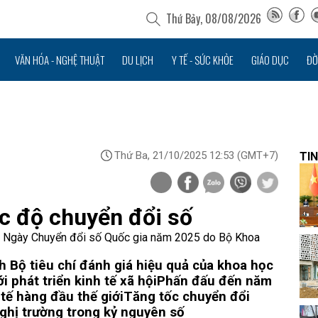
Thứ Bảy, 08/08/2026
VĂN HÓA - NGHỆ THUẬT
DU LỊCH
Y TẾ - SỨC KHỎE
GIÁO DỤC
ĐỜ
Thứ Ba, 21/10/2025 12:53
(GMT+7)
TIN
c độ chuyển đổi số
g Ngày Chuyển đổi số Quốc gia năm 2025 do Bộ Khoa
 Bộ tiêu chí đánh giá hiệu quả của khoa học
 phát triển kinh tế xã hội
Phấn đấu đến năm
tế hàng đầu thế giới
Tăng tốc chuyển đổi
ghị trường trong kỷ nguyên số