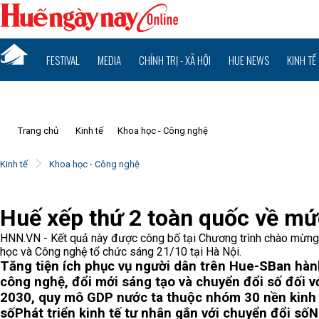
FESTIVAL
MEDIA
CHÍNH TRỊ - XÃ HỘI
HUE NEWS
KINH TẾ
Trang chủ
Kinh tế
Khoa học - Công nghệ
Kinh tế
Khoa học - Công nghệ
Huế xếp thứ 2 toàn quốc về mứ
HNN.VN - Kết quả này được công bố tại Chương trình chào mừn
học và Công nghệ tổ chức sáng 21/10 tại Hà Nội.
Tăng tiện ích phục vụ người dân trên Hue-S
Ban hành
công nghệ, đổi mới sáng tạo và chuyển đổi số đối với
2030, quy mô GDP nước ta thuộc nhóm 30 nền kinh 
số
Phát triển kinh tế tư nhân gắn với chuyển đổi số
N