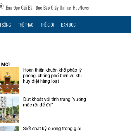
Bạn Đọc Gửi Bài
Đọc Báo Giấy Online
HueNews
I SỐNG
THỂ THAO
THẾ GIỚI
BẠN ĐỌC
 MỚI
Hoàn thiện khuôn khổ pháp lý
phòng, chống phổ biến vũ khí
hủy diệt hàng loạt
Dứt khoát với tình trạng “vướng
mắc rồi để đó”
Siết chặt kỷ cương trong giải