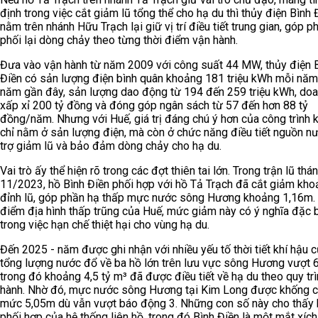
định trong việc cắt giảm lũ tổng thể cho hạ du thì thủy điện Bình 
nằm trên nhánh Hữu Trạch lại giữ vị trí điều tiết trung gian, góp 
phối lại dòng chảy theo từng thời điểm vận hành.
Đưa vào vận hành từ năm 2009 với công suất 44 MW, thủy điện 
Điền có sản lượng điện bình quân khoảng 181 triệu kWh mỗi nă
năm gần đây, sản lượng dao động từ 194 đến 259 triệu kWh, doa
xấp xỉ 200 tỷ đồng và đóng góp ngân sách từ 57 đến hơn 88 tỷ
đồng/năm. Nhưng với Huế, giá trị đáng chú ý hơn của công trình 
chỉ nằm ở sản lượng điện, mà còn ở chức năng điều tiết nguồn nư
trợ giảm lũ và bảo đảm dòng chảy cho hạ du.
Vai trò ấy thể hiện rõ trong các đợt thiên tai lớn. Trong trận lũ thá
11/2023, hồ Bình Điền phối hợp với hồ Tả Trạch đã cắt giảm kh
đỉnh lũ, góp phần hạ thấp mực nước sông Hương khoảng 1,16m.
điểm địa hình thấp trũng của Huế, mức giảm này có ý nghĩa đặc b
trong việc hạn chế thiệt hại cho vùng hạ du.
Đến 2025 - năm được ghi nhận với nhiều yếu tố thời tiết khí hậu 
tổng lượng nước đổ về ba hồ lớn trên lưu vực sông Hương vượt 6
trong đó khoảng 4,5 tỷ m³ đã được điều tiết về hạ du theo quy tr
hành. Nhờ đó, mực nước sông Hương tại Kim Long được khống c
mức 5,05m dù vẫn vượt báo động 3. Những con số này cho thấy 
phối hợp của hệ thống liên hồ, trong đó Bình Điền là một mắt xíc