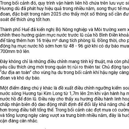
Trong bối cảnh đó, quy trình vận hành liên hồ chứa trên lưu vực 
Hương dù đã phát huy hiệu quả trong nhiều năm, song thực tế mư
đoan, đặc biệt trong năm 2025 cho thấy một số thông số cần đư
soát để thích ứng tốt hơn.
Thành phố Huế đã kiến nghị Bộ Nông nghiệp và Môi trường xem x
chỉnh theo hướng giảm mực nước trước lũ của hồ Bình Điền kho
để tăng thêm hơn 16 triệu m³ dung tích phòng lũ. Đồng thời, cho
động hạ mực nước hồ sớm hơn từ 48 - 96 giờ khi có dự báo mưa 
700mm trở lên.
Đây không chỉ là những điều chỉnh mang tính kỹ thuật, mà còn ph
yêu cầu thích ứng mới trong quản trị rủi ro thiên tai: Chủ động tạ
“dư địa an toàn” cho vùng hạ du trong bối cảnh khí hậu ngày càn
đoan và khó dự báo.
Một điểm đáng chú ý khác là đề xuất điều chỉnh ngưỡng kiểm so
nước sông Hương tại Kim Long từ 1,7m lên 2m khi vận hành hạ 
nước hồ để đón lũ. Điều này cho thấy xu hướng điều hành linh hoạ
chấp nhận biên độ dao động nhất định để đổi lấy khả năng chủ 
hơn trong điều tiết tổng thể. Trong bối cảnh các đợt mưa có cườn
và tổng lượng ngày càng vượt xa trung bình nhiều năm, đây là hư
cận đáng cân nhắc.