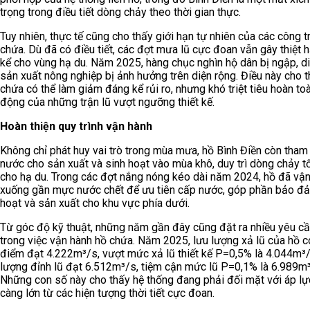
trọng trong điều tiết dòng chảy theo thời gian thực.
Tuy nhiên, thực tế cũng cho thấy giới hạn tự nhiên của các công t
chứa. Dù đã có điều tiết, các đợt mưa lũ cực đoan vẫn gây thiệt 
kể cho vùng hạ du. Năm 2025, hàng chục nghìn hộ dân bị ngập, di
sản xuất nông nghiệp bị ảnh hưởng trên diện rộng. Điều này cho 
chứa có thể làm giảm đáng kể rủi ro, nhưng khó triệt tiêu hoàn to
động của những trận lũ vượt ngưỡng thiết kế.
Hoàn thiện quy trình vận hành
Không chỉ phát huy vai trò trong mùa mưa, hồ Bình Điền còn tham
nước cho sản xuất và sinh hoạt vào mùa khô, duy trì dòng chảy tố
cho hạ du. Trong các đợt nắng nóng kéo dài năm 2024, hồ đã vậ
xuống gần mực nước chết để ưu tiên cấp nước, góp phần bảo đ
hoạt và sản xuất cho khu vực phía dưới.
Từ góc độ kỹ thuật, những năm gần đây cũng đặt ra nhiều yêu c
trong việc vận hành hồ chứa. Năm 2025, lưu lượng xả lũ của hồ c
điểm đạt 4.222m³/s, vượt mức xả lũ thiết kế P=0,5% là 4.044m³/
lượng đỉnh lũ đạt 6.512m³/s, tiệm cận mức lũ P=0,1% là 6.989m³
Những con số này cho thấy hệ thống đang phải đối mặt với áp lự
càng lớn từ các hiện tượng thời tiết cực đoan.