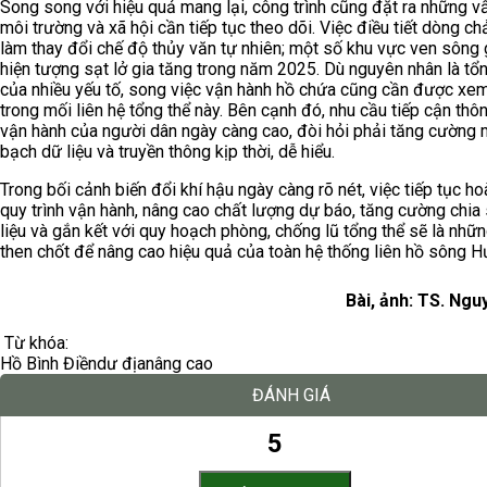
Song song với hiệu quả mang lại, công trình cũng đặt ra những v
môi trường và xã hội cần tiếp tục theo dõi. Việc điều tiết dòng ch
làm thay đổi chế độ thủy văn tự nhiên; một số khu vực ven sông 
hiện tượng sạt lở gia tăng trong năm 2025. Dù nguyên nhân là tổ
của nhiều yếu tố, song việc vận hành hồ chứa cũng cần được xe
trong mối liên hệ tổng thể này. Bên cạnh đó, nhu cầu tiếp cận thôn
vận hành của người dân ngày càng cao, đòi hỏi phải tăng cường 
bạch dữ liệu và truyền thông kịp thời, dễ hiểu.
Trong bối cảnh biến đổi khí hậu ngày càng rõ nét, việc tiếp tục ho
quy trình vận hành, nâng cao chất lượng dự báo, tăng cường chia
liệu và gắn kết với quy hoạch phòng, chống lũ tổng thể sẽ là nhữn
then chốt để nâng cao hiệu quả của toàn hệ thống liên hồ sông H
Bài, ảnh: TS. Ngu
Từ khóa:
Hồ Bình Điền
dư địa
nâng cao
ĐÁNH GIÁ
5