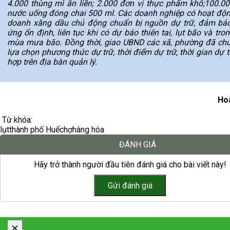
4.000 thùng mì ăn liền; 2.000 đơn vị thực phẩm khô;100.00
nước uống đóng chai 500 ml. Các doanh nghiệp có hoạt độn
doanh xăng dầu chủ động chuẩn bị nguồn dự trữ, đảm bả
ứng ổn định, liên tục khi có dự báo thiên tai, lụt bão và tro
mùa mưa bão. Đồng thời, giao UBND các xã, phường đã ch
lựa chọn phương thức dự trữ, thời điểm dự trữ, thời gian dự 
hợp trên địa bàn quản lý.
Ho
Từ khóa:
lụt
thành phố Huế
chợ
hàng hóa
ĐÁNH GIÁ
Hãy trở thành người đầu tiên đánh giá cho bài viết này!
×