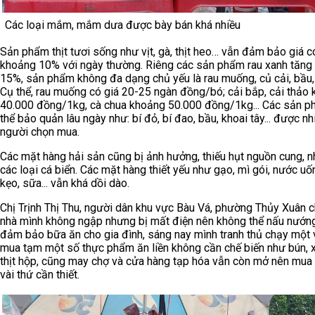
Các loại mắm, mắm dưa được bày bán khá nhiều
Sản phẩm thịt tươi sống như vịt, gà, thịt heo… vẫn đảm bảo giá c
khoảng 10% với ngày thường. Riêng các sản phẩm rau xanh tăng 
15%, sản phẩm không đa dạng chủ yếu là rau muống, củ cải, bầu,
Cụ thể, rau muống có giá 20-25 ngàn đồng/bó; cải bắp, cải thảo
40.000 đồng/1kg, cà chua khoảng 50.000 đồng/1kg... Các sản 
thể bảo quản lâu ngày như: bí đỏ, bí đao, bầu, khoai tây... được nh
người chọn mua.
Các mặt hàng hải sản cũng bị ảnh hưởng, thiếu hụt nguồn cung, nh
các loại cá biển. Các mặt hàng thiết yếu như gạo, mì gói, nước uố
kẹo, sữa... vẫn khá dồi dào.
Chị Trịnh Thị Thu, người dân khu vực Bàu Vá, phường Thủy Xuân c
nhà mình không ngập nhưng bị mất điện nên không thể nấu nướn
đảm bảo bữa ăn cho gia đình, sáng nay mình tranh thủ chạy một
mua tạm một số thực phẩm ăn liền không cần chế biến như bún, x
thịt hộp, cũng may chợ và cửa hàng tạp hóa vẫn còn mở nên mu
vài thứ cần thiết.