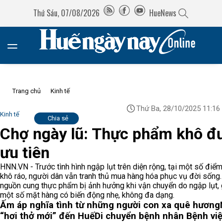
Thứ Sáu, 07/08/2026
HueNews
Trang chủ
Kinh tế
Thứ Ba, 28/10/2025 11:16
Kinh tế
Chia sẻ
Chợ ngày lũ: Thực phẩm khô đ
ưu tiên
HNN.VN - Trước tình hình ngập lụt trên diện rộng, tại một số điể
khô ráo, người dân vẫn tranh thủ mua hàng hóa phục vụ đời sống
nguồn cung thực phẩm bị ảnh hưởng khi vận chuyển do ngập lụt, 
một số mặt hàng có biến động nhẹ, không đa dạng.
Ấm áp nghĩa tình từ những người con xa quê hương
“hơi thở mới” đến Huế
Di chuyển bệnh nhân Bệnh vi