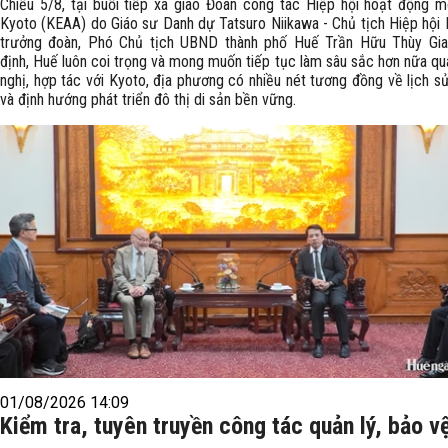
Chiều 5/8, tại buổi tiếp xã giao Đoàn công tác Hiệp hội hoạt động m
Kyoto (KEAA) do Giáo sư Danh dự Tatsuro Niikawa - Chủ tịch Hiệp hội
trưởng đoàn, Phó Chủ tịch UBND thành phố Huế Trần Hữu Thùy Gi
định, Huế luôn coi trọng và mong muốn tiếp tục làm sâu sắc hơn nữa qu
nghị, hợp tác với Kyoto, địa phương có nhiều nét tương đồng về lịch s
và định hướng phát triển đô thị di sản bền vững.
01/08/2026 14:09
Kiểm tra, tuyên truyền công tác quản lý, bảo v