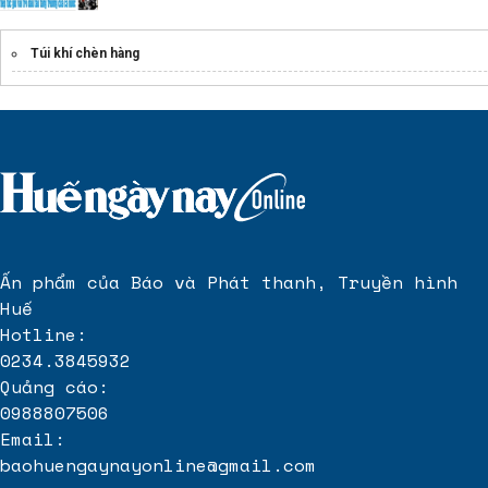
Túi khí chèn hàng
Ấn phẩm của Báo và Phát thanh, Truyền hình
Huế
Hotline:
0234.3845932
Quảng cáo:
0988807506
Email:
baohuengaynayonline@gmail.com