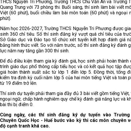
THCS Nguyễn Tri Phương, Trường THCS Chu Văn An và Trường T
Quang Trung với 73 phòng thi. Buổi sáng, thí sinh làm bài viết m
Việt (60 phút), buổi chiều làm bài môn toán (60 phút) và ngoại 
phút).
Năm học 2026-2027, Trường THCS Nguyễn Tri Phương được gia
sinh 360 chỉ tiêu. Số thí sinh đăng ký vượt quá chỉ tiêu của trư
Sở Giáo dục và Đào tạo tổ chức xét tuyển kết hợp đánh giá n
bằng hình thức viết. So với năm trước, số thí sinh đăng ký đánh 
lực năm nay tăng gần 300 thí sinh.
Để đủ điều kiện tham gia kỳ đánh giá, học sinh phải hoàn thành
trình giáo dục phổ thông cấp tiểu học và có kết quả học tập đư
giá hoàn thành xuất sắc từ lớp 1 đến lớp 5. Đồng thời, tổng đ
kiểm tra định kỳ cuối năm lớp 5 của hai môn tiếng Việt và toán p
từ 19 điểm trở lên.
Thí sinh dự tuyển phải tham gia đầy đủ 3 bài viết gồm tiếng Việt,
ngoại ngữ; chấp hành nghiêm quy chế kỳ đánh giá năng lực và k
bài thi bị điểm 0.
Cùng ngày, các thí sinh đăng ký dự tuyển vào Trườn
Chuyên Quốc Học - Huế bước vào kỳ thi các môn chuyên v
độ cạnh tranh khá cao.