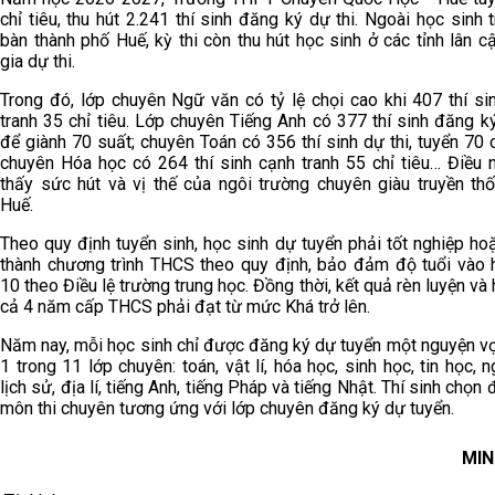
chỉ tiêu, thu hút 2.241 thí sinh đăng ký dự thi. Ngoài học sinh 
bàn thành phố Huế, kỳ thi còn thu hút học sinh ở các tỉnh lân c
gia dự thi.
Trong đó, lớp chuyên Ngữ văn có tỷ lệ chọi cao khi 407 thí si
tranh 35 chỉ tiêu. Lớp chuyên Tiếng Anh có 377 thí sinh đăng ký
để giành 70 suất; chuyên Toán có 356 thí sinh dự thi, tuyển 70 c
chuyên Hóa học có 264 thí sinh cạnh tranh 55 chỉ tiêu… Điều 
thấy sức hút và vị thế của ngôi trường chuyên giàu truyền th
Huế.
Theo quy định tuyển sinh, học sinh dự tuyển phải tốt nghiệp ho
thành chương trình THCS theo quy định, bảo đảm độ tuổi vào 
10 theo Điều lệ trường trung học. Đồng thời, kết quả rèn luyện và
cả 4 năm cấp THCS phải đạt từ mức Khá trở lên.
Năm nay, mỗi học sinh chỉ được đăng ký dự tuyển một nguyện v
1 trong 11 lớp chuyên: toán, vật lí, hóa học, sinh học, tin học, 
lịch sử, địa lí, tiếng Anh, tiếng Pháp và tiếng Nhật. Thí sinh chọn
môn thi chuyên tương ứng với lớp chuyên đăng ký dự tuyển.
MIN