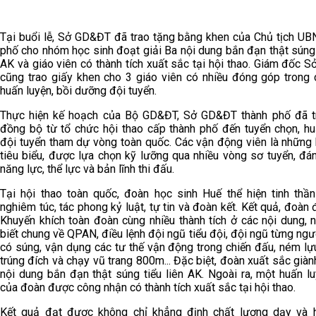
Tại buổi lễ, Sở GD&ĐT đã trao tặng bằng khen của Chủ tịch UB
phố cho nhóm học sinh đoạt giải Ba nội dung bắn đạn thật súng 
AK và giáo viên có thành tích xuất sắc tại hội thao. Giám đốc
cũng trao giấy khen cho 3 giáo viên có nhiều đóng góp trong 
huấn luyện, bồi dưỡng đội tuyển.
Thực hiện kế hoạch của Bộ GD&ĐT, Sở GD&ĐT thành phố đã tr
đồng bộ từ tổ chức hội thao cấp thành phố đến tuyển chọn, hu
đội tuyển tham dự vòng toàn quốc. Các vận động viên là những 
tiêu biểu, được lựa chọn kỹ lưỡng qua nhiều vòng sơ tuyển, đá
năng lực, thể lực và bản lĩnh thi đấu.
Tại hội thao toàn quốc, đoàn học sinh Huế thể hiện tinh thần
nghiêm túc, tác phong kỷ luật, tự tin và đoàn kết. Kết quả, đoàn 
Khuyến khích toàn đoàn cùng nhiều thành tích ở các nội dung, 
biết chung về QPAN, điều lệnh đội ngũ tiểu đội, đội ngũ từng ng
có súng, vận dụng các tư thế vận động trong chiến đấu, ném lự
trúng đích và chạy vũ trang 800m... Đặc biệt, đoàn xuất sắc giàn
nội dung bắn đạn thật súng tiểu liên AK. Ngoài ra, một huấn l
của đoàn được công nhận có thành tích xuất sắc tại hội thao.
Kết quả đạt được không chỉ khẳng định chất lượng dạy và