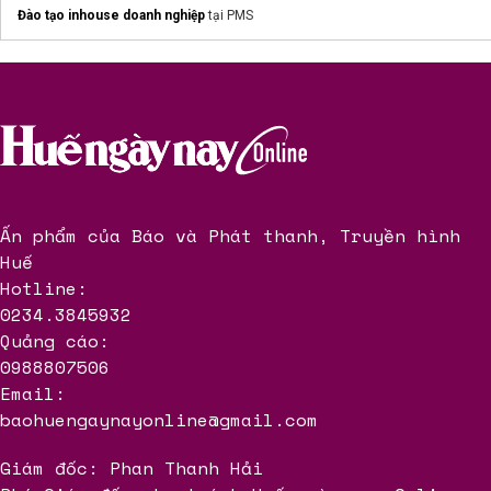
https://luanvan24.org/essay/mau-bai/
Đào tạo inhouse doanh nghiệp
tại PMS
Ứng
tuyển nhân viên bảo vệ
toàn quốc
Học tiếng anh online
Ấn phẩm của Báo và Phát thanh, Truyền hình
Huế
Hotline:
0234.3845932
Quảng cáo:
0988807506
Email:
baohuengaynayonline@gmail.com
Giám đốc: Phan Thanh Hải