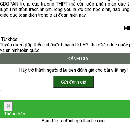
GDQPAN trong các trường THPT mà còn góp phần giáo dục ý
luật, tinh thần trách nhiệm, lòng yêu nước cho học sinh, đáp ứn
giáo dục toàn diện trong giai đoạn hiện nay.
MI
Từ khóa:
Tuyên dương
tập thể
cá nhân
đạt thành tích
Hội thao
Giáo dục quốc
và an ninh
toàn quốc
ĐÁNH GIÁ
Hãy trở thành người đầu tiên đánh giá cho bài viết này!
×
Thông báo
Bạn đã gửi đánh giá thành công.