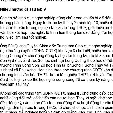
Nhiều hướng đi sau lớp 9
Các cơ sở giáo dục nghề nghiệp cũng chủ động chuẩn bị để đón
hướng phân luồng. Ngay từ trước kỳ thi tuyển sinh lớp 10, nhiều đ
tổ chức tư vấn hướng nghiệp tại các trường THCS, giới thiệu mô 
văn hóa kết hợp học nghề, lộ trình liên thông lên cao đẳng, đại họ
hội việc làm sau tốt nghiệp.
Ông Bùi Quang Quyền, Giám đốc Trung tâm Giáo dục nghề nghiệp 
dục thường xuyên (GDNN-GDTX) khu vực 3 cho biết, nhiều học si
Long Quảng đã chủ động đăng ký học tại trung tâm từ khá sớm. 
đơn vị đã tuyển được 30 học sinh tại Long Quảng theo học ở đi
trường Trịnh Công Sơn; 20 học sinh tại phường Hương Thủy và 1
sinh tại xã Phú Vang. Học sinh theo học chương trình GDTX vẫn
chương trình văn hóa THPT, dự thi tốt nghiệp THPT, xét tuyển đại
đủ điều kiện và có thể học nghề song song để có thêm kỹ năng, 
việc làm sau này.
Không chỉ các trung tâm GDNN-GDTX, nhiều trường trung cấp, ca
nghề cũng đổi mới cách tiếp cận người học. Thay vì ngồi chờ học
đến đăng ký, các cơ sở đào tạo chủ động đưa hoạt động tư vấn
nghiệp đến tận các trường THCS, tổ chức cho học sinh tham qua
thực hành, trải nghiệm nghề và gặp gỡ giảng viên, cựu sinh viên đ