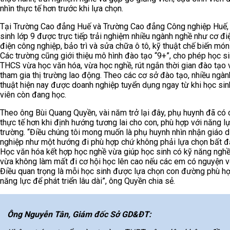
nhìn thực tế hơn trước khi lựa chọn.
Tại Trường Cao đẳng Huế và Trường Cao đẳng Công nghiệp Huế,
sinh lớp 9 được trực tiếp trải nghiệm nhiều ngành nghề như cơ điệ
điện công nghiệp, bảo trì và sửa chữa ô tô, kỹ thuật chế biến món 
Các trường cũng giới thiệu mô hình đào tạo “9+”, cho phép học s
THCS vừa học văn hóa, vừa học nghề, rút ngắn thời gian đào tạo
tham gia thị trường lao động. Theo các cơ sở đào tạo, nhiều ngàn
thuật hiện nay được doanh nghiệp tuyển dụng ngay từ khi học sinh
viên còn đang học.
Theo ông Bùi Quang Quyền, vài năm trở lại đây, phụ huynh đã có c
thực tế hơn khi định hướng tương lai cho con, phù hợp với năng l
trường. “Điều chúng tôi mong muốn là phụ huynh nhìn nhận giáo 
nghiệp như một hướng đi phù hợp chứ không phải lựa chọn bất đắ
Học văn hóa kết hợp học nghề vừa giúp học sinh có kỹ năng nghề
vừa không làm mất đi cơ hội học lên cao nếu các em có nguyện v
Điều quan trọng là mỗi học sinh được lựa chọn con đường phù hợ
năng lực để phát triển lâu dài”, ông Quyền chia sẻ.
Ông Nguyễn Tân, Giám đốc Sở GD&ĐT: