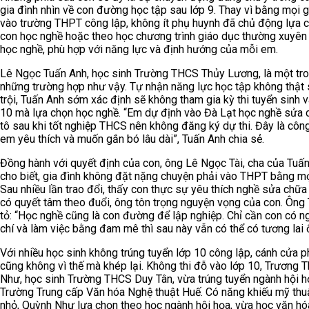
gia đình nhìn về con đường học tập sau lớp 9. Thay vì bằng mọi g
vào trường THPT công lập, không ít phụ huynh đã chủ động lựa 
con học nghề hoặc theo học chương trình giáo dục thường xuyên
học nghề, phù hợp với năng lực và định hướng của mỗi em.
Lê Ngọc Tuấn Anh, học sinh Trường THCS Thủy Lương, là một tr
những trường hợp như vậy. Tự nhận năng lực học tập không thật 
trội, Tuấn Anh sớm xác định sẽ không tham gia kỳ thi tuyển sinh 
10 mà lựa chọn học nghề. “Em dự định vào Đà Lạt học nghề sửa 
tô sau khi tốt nghiệp THCS nên không đăng ký dự thi. Đây là công
em yêu thích và muốn gắn bó lâu dài”, Tuấn Anh chia sẻ.
Đồng hành với quyết định của con, ông Lê Ngọc Tài, cha của Tuấ
cho biết, gia đình không đặt nặng chuyện phải vào THPT bằng mọ
Sau nhiều lần trao đổi, thấy con thực sự yêu thích nghề sửa chữa 
có quyết tâm theo đuổi, ông tôn trọng nguyện vọng của con. Ông 
tỏ: “Học nghề cũng là con đường để lập nghiệp. Chỉ cần con có ng
chí và làm việc bằng đam mê thì sau này vẫn có thể có tương lai ổ
Với nhiều học sinh không trúng tuyển lớp 10 công lập, cánh cửa p
cũng không vì thế mà khép lại. Không thi đỗ vào lớp 10, Trương 
Như, học sinh Trường THCS Duy Tân, vừa trúng tuyển ngành hội h
Trường Trung cấp Văn hóa Nghệ thuật Huế. Có năng khiếu mỹ thu
nhỏ, Quỳnh Như lựa chọn theo học ngành hội họa, vừa học văn hó