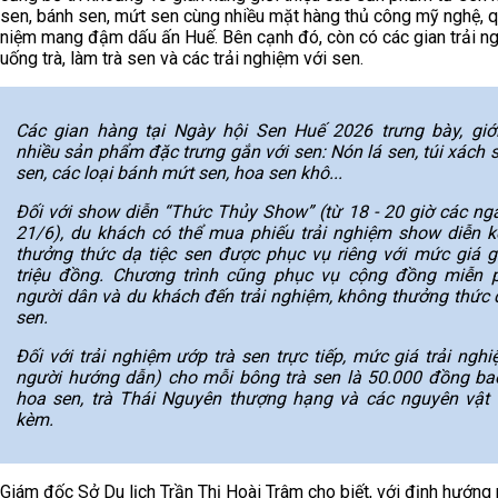
sen, bánh sen, mứt sen cùng nhiều mặt hàng thủ công mỹ nghệ, q
niệm mang đậm dấu ấn Huế. Bên cạnh đó, còn có các gian trải n
uống trà, làm trà sen và các trải nghiệm với sen.
Các gian hàng tại Ngày hội Sen Huế 2026 trưng bày, giới
nhiều sản phẩm đặc trưng gắn với sen: Nón lá sen, túi xách s
sen, các loại bánh mứt sen, hoa sen khô...
Đối với show diễn “Thức Thủy Show” (từ 18 - 20 giờ các ngà
21/6), du khách có thể mua phiếu trải nghiệm show diễn k
thưởng thức dạ tiệc sen được phục vụ riêng với mức giá g
triệu đồng. Chương trình cũng phục vụ cộng đồng miễn p
người dân và du khách đến trải nghiệm, không thưởng thức d
sen.
Đối với trải nghiệm ướp trà sen trực tiếp, mức giá trải ngh
người hướng dẫn) cho mỗi bông trà sen là 50.000 đồng b
hoa sen, trà Thái Nguyên thượng hạng và các nguyên vật l
kèm.
Giám đốc Sở Du lịch Trần Thị Hoài Trâm cho biết, với định hướn