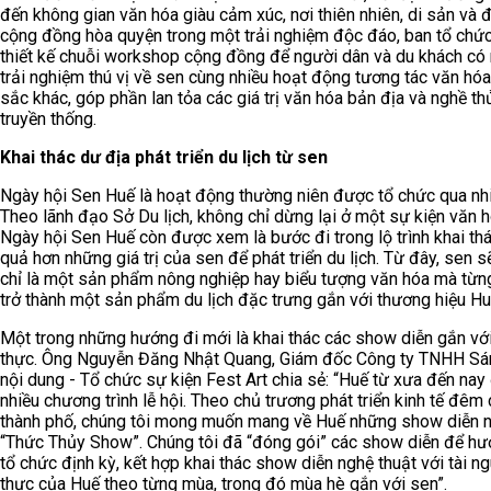
đến không gian văn hóa giàu cảm xúc, nơi thiên nhiên, di sản và 
cộng đồng hòa quyện trong một trải nghiệm độc đáo, ban tổ chứ
thiết kế chuỗi workshop cộng đồng để người dân và du khách có
trải nghiệm thú vị về sen cùng nhiều hoạt động tương tác văn hó
sắc khác, góp phần lan tỏa các giá trị văn hóa bản địa và nghề t
truyền thống.
Khai thác dư địa phát triển du lịch từ sen
Ngày hội Sen Huế là hoạt động thường niên được tổ chức qua nh
Theo lãnh đạo Sở Du lịch, không chỉ dừng lại ở một sự kiện văn h
Ngày hội Sen Huế còn được xem là bước đi trong lộ trình khai thá
quả hơn những giá trị của sen để phát triển du lịch. Từ đây, sen 
chỉ là một sản phẩm nông nghiệp hay biểu tượng văn hóa mà từ
trở thành một sản phẩm du lịch đặc trưng gắn với thương hiệu Hu
Một trong những hướng đi mới là khai thác các show diễn gắn vớ
thực. Ông Nguyễn Đăng Nhật Quang, Giám đốc Công ty TNHH Sá
nội dung - Tổ chức sự kiện Fest Art chia sẻ: “Huế từ xưa đến nay
nhiều chương trình lễ hội. Theo chủ trương phát triển kinh tế đêm
thành phố, chúng tôi mong muốn mang về Huế những show diễn 
“Thức Thủy Show”. Chúng tôi đã “đóng gói” các show diễn để h
tổ chức định kỳ, kết hợp khai thác show diễn nghệ thuật với tài 
thực của Huế theo từng mùa, trong đó mùa hè gắn với sen”.