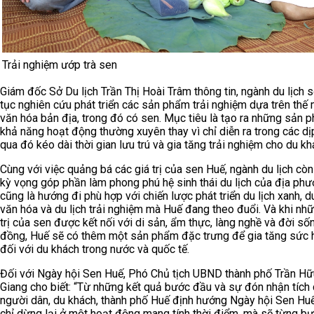
Trải nghiệm ướp trà sen
Giám đốc Sở Du lịch Trần Thị Hoài Trâm thông tin, ngành du lịch s
tục nghiên cứu phát triển các sản phẩm trải nghiệm dựa trên thế
văn hóa bản địa, trong đó có sen. Mục tiêu là tạo ra những sản 
khả năng hoạt động thường xuyên thay vì chỉ diễn ra trong các dịp
qua đó kéo dài thời gian lưu trú và gia tăng trải nghiệm cho du kh
Cùng với việc quảng bá các giá trị của sen Huế, ngành du lịch cò
kỳ vọng góp phần làm phong phú hệ sinh thái du lịch của địa ph
cũng là hướng đi phù hợp với chiến lược phát triển du lịch xanh, du
văn hóa và du lịch trải nghiệm mà Huế đang theo đuổi. Và khi nhữ
trị của sen được kết nối với di sản, ẩm thực, làng nghề và đời s
đồng, Huế sẽ có thêm một sản phẩm đặc trưng để gia tăng sức 
đối với du khách trong nước và quốc tế.
Đối với Ngày hội Sen Huế, Phó Chủ tịch UBND thành phố Trần Hữ
Giang cho biết: “Từ những kết quả bước đầu và sự đón nhận tích
người dân, du khách, thành phố Huế định hướng Ngày hội Sen Hu
chỉ dừng lại ở một hoạt động mang tính thời điểm, mà sẽ từng 