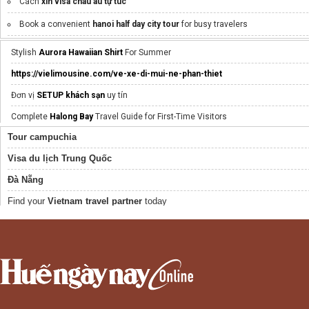
Cách
xin visa châu âu tự túc
Book a convenient
hanoi half day city tour
for busy travelers
xe khách hào hương
Stylish
Aurora Hawaiian Shirt
For Summer
https://vielimousine.com/ve-xe-di-mui-ne-phan-thiet
Đơn vị
SETUP khách sạn
uy tín
Complete
Halong Bay
Travel Guide for First-Time Visitors
Tour campuchia
đặt phòng vũng tàu
Visa du lịch Trung Quốc
Đà Nẵng
Find your
Vietnam travel partner
today