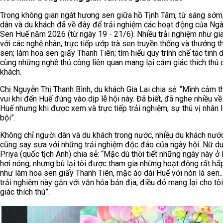
Trong không gian ngát hương sen giữa hồ Tịnh Tâm, từ sáng sớm
dân và du khách đã về đây để trải nghiệm các hoạt động của Ngà
Sen Huế năm 2026 (từ ngày 19 - 21/6). Nhiều trải nghiệm như gi
với các nghệ nhân, trực tiếp ướp trà sen truyền thống và thưởng t
sen; làm hoa sen giấy Thanh Tiên; tìm hiểu quy trình chế tác tinh
cùng những nghề thủ công liên quan mang lại cảm giác thích thú 
khách.
Chị Nguyễn Thị Thanh Bình, du khách Gia Lai chia sẻ: “Mình cảm t
vui khi đến Huế đúng vào dịp lễ hội này. Đã biết, đã nghe nhiều v
Huế nhưng khi được xem và trực tiếp trải nghiệm, sự thú vị nhân 
bội”.
Không chỉ người dân và du khách trong nước, nhiều du khách nướ
cũng say sưa với những trải nghiệm độc đáo của ngày hội. Nữ d
Priya (quốc tịch Anh) chia sẻ: “Mặc dù thời tiết những ngày này ở
hơi nóng, nhưng bù lại tôi được tham gia những hoạt động rất hấ
như làm hoa sen giấy Thanh Tiên, mặc áo dài Huế với nón lá sen.
trải nghiệm này gắn với văn hóa bản địa, điều đó mang lại cho tô
giác thích thú”.