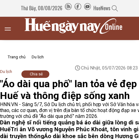
Thứ Bảy, 08/08/2026
HueNews
Trang chủ
Du lịch
Chủ Nhật, 05/07/2026 08:23
Du lịch
Chia sẻ
"Áo dài qua phố" lan tỏa vẻ đẹp
Huế và thông điệp sống xanh
HNN.VN - Sáng 5/7, Sở Du lịch chủ trì, phối hợp với Sở Văn hóa v
thao, các cơ quan, đơn vị trên địa bàn tổ chức hoạt động đạp xe 
trường với chủ đề “Áo dài qua phố” năm 2026.
Dàn nghệ sĩ nổi tiếng quảng bá áo dài giữa lòng di 
Huế
Tri ân Võ vương Nguyễn Phúc Khoát, tôn vinh giá
dài truyền thống
Áo dài khoe sắc bên dòng Hương G