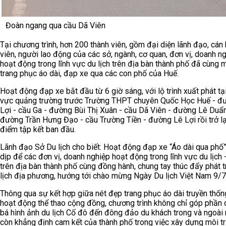
Đoàn ngang qua cầu Dã Viên
Tại chương trình, hơn 200 thành viên, gồm đại diện lãnh đạo, cán 
viên, người lao động của các sở, ngành, cơ quan, đơn vị, doanh n
hoạt động trong lĩnh vực du lịch trên địa bàn thành phố đã cùng 
trang phục áo dài, đạp xe qua các con phố của Huế.
Hoạt động đạp xe bắt đầu từ 6 giờ sáng, với lộ trình xuất phát tạ
vực quảng trường trước Trường THPT chuyên Quốc Học Huế - đ
Lợi - cầu Ga - đường Bùi Thị Xuân - cầu Dã Viên - đường Lê Duẩn
đường Trần Hưng Đạo - cầu Trường Tiền - đường Lê Lợi rồi trở lạ
điểm tập kết ban đầu.
Lãnh đạo Sở Du lịch cho biết: Hoạt động đạp xe “Áo dài qua phố”
dịp để các đơn vị, doanh nghiệp hoạt động trong lĩnh vực du lịch 
trên địa bàn thành phố cùng đồng hành, chung tay thúc đẩy phát t
lịch địa phương, hướng tới chào mừng Ngày Du lịch Việt Nam 9/7
Thông qua sự kết hợp giữa nét đẹp trang phục áo dài truyền thốn
hoạt động thể thao cộng đồng, chương trình không chỉ góp phần
bá hình ảnh du lịch Cố đô đến đông đảo du khách trong và ngoà
còn khẳng định cam kết của thành phố trong việc xây dựng môi 