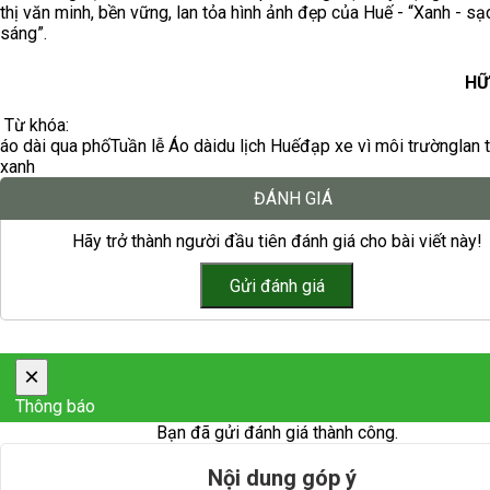
thị văn minh, bền vững, lan tỏa hình ảnh đẹp của Huế - “Xanh - sạ
sáng”.
HỮ
Từ khóa:
áo dài qua phố
Tuần lễ Áo dài
du lịch Huế
đạp xe vì môi trường
lan 
xanh
ĐÁNH GIÁ
Hãy trở thành người đầu tiên đánh giá cho bài viết này!
×
Thông báo
Bạn đã gửi đánh giá thành công.
Nội dung góp ý