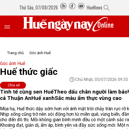
Thứ Sáu, 07/08/2026
HueNews
Trang chủ
Góc ảnh Huế
Góc ảnh Huế
Huế thức giấc
Chủ Nhật, 05/07/2026 09:35
Chia sẻ
Tinh tế cùng sen Huế
Theo dấu chân người làm báo
cá Thuận An
Huế xanh
Sắc màu ẩm thực vùng cao
Mùa hạ, Huế thức dậy sớm hơn với ánh mặt trời chảy tràn rực rỡ k
Nhịp sống cũng trở nên sôi động hơn từ miền quê, vùng biển, đầ
cho đến đô thị. Mỗi không gian bình minh đều có một cảnh sắc ri
Khoáng đạt, giản dị, ấm áp, bình yên và đầy sức sống mới. Một 