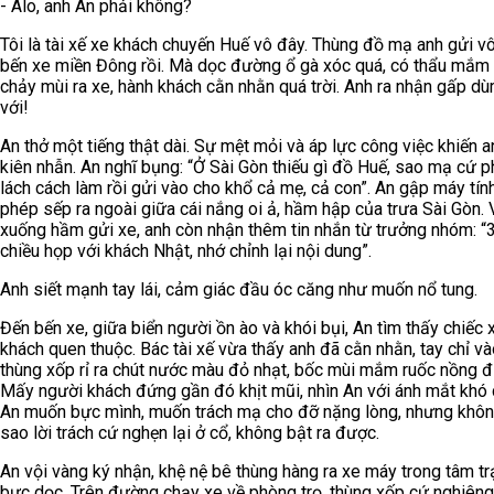
- Alo, anh An phải không?
Tôi là tài xế xe khách chuyến Huế vô đây. Thùng đồ mạ anh gửi vô
bến xe miền Đông rồi. Mà dọc đường ổ gà xóc quá, có thẩu mắm 
chảy mùi ra xe, hành khách cằn nhằn quá trời. Anh ra nhận gấp dù
với!
An thở một tiếng thật dài. Sự mệt mỏi và áp lực công việc khiến 
kiên nhẫn. An nghĩ bụng: “Ở Sài Gòn thiếu gì đồ Huế, sao mạ cứ p
lách cách làm rồi gửi vào cho khổ cả mẹ, cả con”. An gập máy tính
phép sếp ra ngoài giữa cái nắng oi ả, hầm hập của trưa Sài Gòn.
xuống hầm gửi xe, anh còn nhận thêm tin nhắn từ trưởng nhóm: “3
chiều họp với khách Nhật, nhớ chỉnh lại nội dung”.
Anh siết mạnh tay lái, cảm giác đầu óc căng như muốn nổ tung.
Đến bến xe, giữa biển người ồn ào và khói bụi, An tìm thấy chiếc 
khách quen thuộc. Bác tài xế vừa thấy anh đã cằn nhằn, tay chỉ và
thùng xốp rỉ ra chút nước màu đỏ nhạt, bốc mùi mắm ruốc nồng 
Mấy người khách đứng gần đó khịt mũi, nhìn An với ánh mắt khó 
An muốn bực mình, muốn trách mạ cho đỡ nặng lòng, nhưng khôn
sao lời trách cứ nghẹn lại ở cổ, không bật ra được.
An vội vàng ký nhận, khệ nệ bê thùng hàng ra xe máy trong tâm t
bực dọc. Trên đường chạy xe về phòng trọ, thùng xốp cứ nghiên