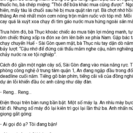
thuốc ho, bà chép miệng: “Thôi để bữa khác mua cũng được”. Ng
hiên, mấy tàu lá chuối sau hè bị mưa quật ràn rạt. Bà chợt nhớ hồi
thằng An mê nhất món cơm nóng trộn mắm ruốc với tóp mỡ. Mỗi 
cay quá là xuýt xoa chạy đi tìm gáo nước mưa hứng ngoài sân m
Trưa hôm đó, bà Thục khoác chiếc áo mưa tiện lợi mỏng manh, tự
ôm chiếc thùng xốp ra đón xe ôm lên bến xe phía Nam. Gặp bác t
chạy chuyến Huế - Sài Gòn quen mặt, bà Thục níu tay dặn dò năm
bảy lượt: “Cậu nhớ để đứng cái thẩu mắm nghe cậu, nằm nghiêng
chảy nước ra xe tội nghiệp”.
Cách đó gần một ngàn cây số, Sài Gòn đang vào mùa nắng rực. T
phòng công nghệ ở trung tâm quận 1, An đang ngập đầu trong đ
deadline cuối năm. Tiếng gõ bàn phím, tiếng cãi vã của đồng ngh
dự án lỗi khiến đầu óc anh căng như dây đàn.
- Reng… Reng…
Điện thoại trên bàn rung bần bật. Một số máy lạ. An nhíu mày bự
tắt đi. Nhưng số máy đó lại kiên trì gọi lại lần thứ ba. Anh nhấn n
giọng gắt gỏng:
- Ai gọi đó ạ? Tôi đang bận!