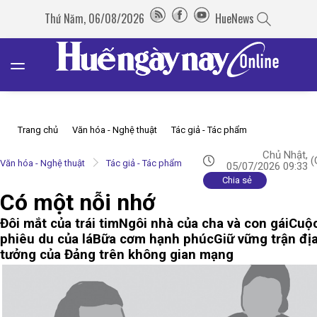
Thứ Năm, 06/08/2026
HueNews
Trang chủ
Văn hóa - Nghệ thuật
Tác giả - Tác phẩm
Chủ Nhật,
(
Văn hóa - Nghệ thuật
Tác giả - Tác phẩm
05/07/2026 09:33
Chia sẻ
Có một nỗi nhớ
Đôi mắt của trái tim
Ngôi nhà của cha và con gái
Cuộ
phiêu du của lá
Bữa cơm hạnh phúc
Giữ vững trận địa
tưởng của Đảng trên không gian mạng