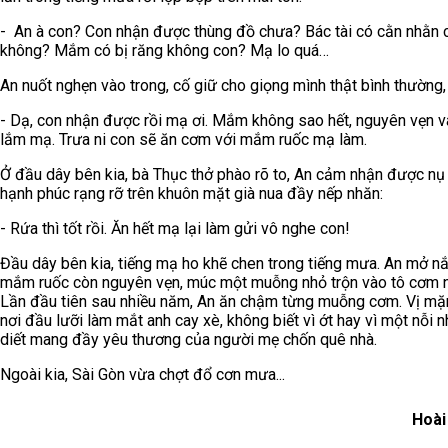
- An à con? Con nhận được thùng đồ chưa? Bác tài có cằn nhằn 
không? Mắm có bị răng không con? Mạ lo quá…
An nuốt nghẹn vào trong, cố giữ cho giọng mình thật bình thường, 
- Dạ, con nhận được rồi mạ ơi. Mắm không sao hết, nguyên vẹn 
lắm mạ. Trưa ni con sẽ ăn cơm với mắm ruốc mạ làm.
Ở đầu dây bên kia, bà Thục thở phào rõ to, An cảm nhận được nụ
hạnh phúc rạng rỡ trên khuôn mặt già nua đầy nếp nhăn:
- Rứa thì tốt rồi. Ăn hết mạ lại làm gửi vô nghe con!
Đầu dây bên kia, tiếng mạ ho khẽ chen trong tiếng mưa. An mở n
mắm ruốc còn nguyên vẹn, múc một muỗng nhỏ trộn vào tô cơm 
Lần đầu tiên sau nhiều năm, An ăn chậm từng muỗng cơm. Vị mặ
nơi đầu lưỡi làm mắt anh cay xè, không biết vì ớt hay vì một nỗi 
diết mang đầy yêu thương của người mẹ chốn quê nhà.
Ngoài kia, Sài Gòn vừa chợt đổ cơn mưa...
Hoài