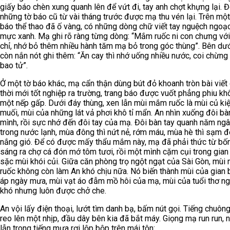
giấy báo chèn xung quanh lên để vứt đi, tay anh chợt khựng lại. Đ
những tờ báo cũ từ vài tháng trước được mạ thu vén lại. Trên một
báo thể thao đã ố vàng, có những dòng chữ viết tay nguệch ngoạ
mực xanh. Mạ ghi rõ ràng từng dòng: “Mắm ruốc ni con chưng với 
chỉ, nhớ bỏ thêm nhiều hành tăm mạ bỏ trong góc thùng”. Bên dư
còn nắn nót ghi thêm: “Ăn cay thì nhớ uống nhiều nước, coi chừng
bao tử”.
Ở một tờ báo khác, mạ cẩn thận dùng bút đỏ khoanh tròn bài viết
thời mới tốt nghiệp ra trường, trang báo được vuốt phẳng phiu kh
một nếp gấp. Dưới đáy thùng, xen lẫn mùi mắm ruốc là mùi củ ki
muối, mùi của những lát vả phơi khô tỉ mẩn. An nhìn xuống đôi bà
mình, rồi sực nhớ đến đôi tay của mạ. Đôi bàn tay quanh năm ng
trong nước lạnh, mùa đông thì nứt nẻ, rớm máu, mùa hè thì sạm đ
nắng gió. Để có được mấy thẩu mắm này, mạ đã phải thức từ bốn
sáng ra chợ cá đón mớ tôm tươi, rồi một mình cặm cụi trong gian
sặc mùi khói củi. Giữa căn phòng trọ ngột ngạt của Sài Gòn, mù
ruốc không còn làm An khó chịu nữa. Nó biến thành mùi của gian
áp ngày mưa, mùi vạt áo đẫm mồ hôi của mạ, mùi của tuổi thơ n
khó nhưng luôn được chở che.
An vội lấy điện thoại, lướt tìm danh bạ, bấm nút gọi. Tiếng chuôn
reo lên một nhịp, đầu dây bên kia đã bắt máy. Giọng mạ run run, 
lẫn trong tiếng mưa rơi lộp bộp trên mái tôn: