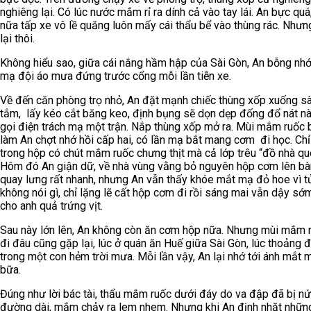
nghiêng lại. Có lúc nước mắm rỉ ra dính cả vào tay lái. An bực quá
nữa tấp xe vô lề quăng luôn mấy cái thẩu bể vào thùng rác. Nhưng
lại thôi.
Không hiểu sao, giữa cái nắng hầm hập của Sài Gòn, An bỗng nh
mạ đội áo mưa đứng trước cổng mỗi lần tiễn xe.
Về đến căn phòng trọ nhỏ, An đặt mạnh chiếc thùng xốp xuống s
tắm, lấy kéo cắt băng keo, định bụng sẽ dọn dẹp đống đổ nát nà
gọi điện trách mạ một trận. Nắp thùng xốp mở ra. Mùi mắm ruốc 
làm An chợt nhớ hồi cấp hai, có lần mạ bắt mang cơm đi học. Chỉ
trong hộp có chút mắm ruốc chưng thịt mà cả lớp trêu “đồ nhà qu
Hôm đó An giận dữ, về nhà vùng vằng bỏ nguyên hộp cơm lên bà
quay lưng rất nhanh, nhưng An vẫn thấy khóe mắt mạ đỏ hoe vì t
không nói gì, chỉ lặng lẽ cất hộp cơm đi rồi sáng mai vẫn dậy sớ
cho anh quả trứng vịt.
Sau này lớn lên, An không còn ăn cơm hộp nữa. Nhưng mùi mắm r
đi đâu cũng gặp lại, lúc ở quán ăn Huế giữa Sài Gòn, lúc thoảng 
trong một con hẻm trời mưa. Mỗi lần vậy, An lại nhớ tới ánh mắt
bữa.
Đúng như lời bác tài, thẩu mắm ruốc dưới đáy do va đập đã bị n
đường dài, mắm chảy ra lem nhem. Nhưng khi An định nhặt nhữn