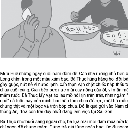
Mưa Huế những ngày cuối năm dầm dề. Căn nhà rường nhỏ bên 
Long chìm trong một màu xám bạc. Bà Thục húng hắng ho, đôi bà
gầy guộc, nứt nẻ vì nước lạnh, cẩn thận vặn chặt chiếc nắp thẩu 
chua cuối cùng. Gian bếp sực nức mùi cay nồng của ớt, vị mặn m
mắm ruốc. Bà Thục lấy vạt áo lau mồ hôi rịn trên trán, nhìn ngắm 
quả" cả tuần nay của mình: hai thẩu tôm chua đỏ rực, một hũ mắ
chưng thịt và một bọc vả trộn bóp chua. Đó là quà gửi vào Nam c
thằng An, đứa con trai duy nhất đang làm việc tại Sài Gòn.
Bà Thục nhớ buổi sáng ngoài chợ, bà lựa mãi mới dám mua nửa k
chỉ ngon để chưng mắm. Đứng trả giá từng ngàn bạc, lúc đi ngan