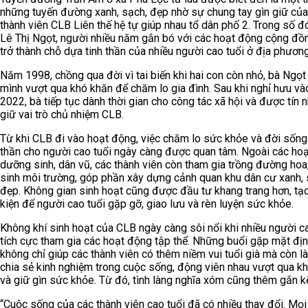
những tuyến đường xanh, sạch, đẹp nhờ sự chung tay gìn giữ của
thành viên CLB Liên thế hệ tự giúp nhau tổ dân phố 2. Trong số đ
Lê Thị Ngọt, người nhiều năm gắn bó với các hoạt động cộng đồ
trở thành chỗ dựa tinh thần của nhiều người cao tuổi ở địa phương
Năm 1998, chồng qua đời vì tai biến khi hai con còn nhỏ, bà Ngọt
mình vượt qua khó khăn để chăm lo gia đình. Sau khi nghỉ hưu v
2022, bà tiếp tục dành thời gian cho công tác xã hội và được tín 
giữ vai trò chủ nhiệm CLB.
Từ khi CLB đi vào hoạt động, việc chăm lo sức khỏe và đời sống 
thần cho người cao tuổi ngày càng được quan tâm. Ngoài các ho
dưỡng sinh, dân vũ, các thành viên còn tham gia trồng đường hoa
sinh môi trường, góp phần xây dựng cảnh quan khu dân cư xanh, 
đẹp. Không gian sinh hoạt cũng được đầu tư khang trang hơn, tạ
kiện để người cao tuổi gặp gỡ, giao lưu và rèn luyện sức khỏe.
Không khí sinh hoạt của CLB ngày càng sôi nổi khi nhiều người ca
tích cực tham gia các hoạt động tập thể. Những buổi gặp mặt địn
không chỉ giúp các thành viên có thêm niềm vui tuổi già mà còn là
chia sẻ kinh nghiệm trong cuộc sống, động viên nhau vượt qua k
và giữ gìn sức khỏe. Từ đó, tình làng nghĩa xóm cũng thêm gắn kế
“Cuộc sống của các thành viên cao tuổi đã có nhiều thay đổi. Mọi