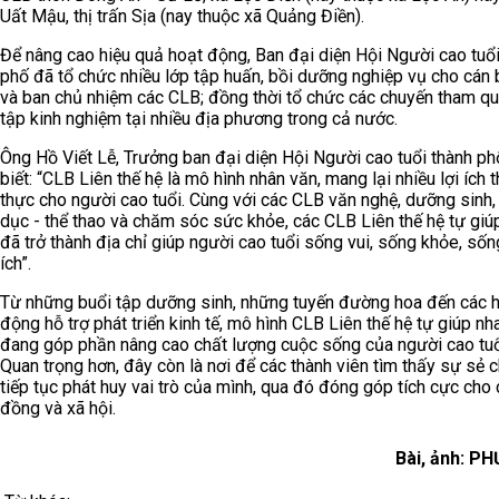
Uất Mậu, thị trấn Sịa (nay thuộc xã Quảng Điền).
Để nâng cao hiệu quả hoạt động, Ban đại diện Hội Người cao tuổi
phố đã tổ chức nhiều lớp tập huấn, bồi dưỡng nghiệp vụ cho cán 
và ban chủ nhiệm các CLB; đồng thời tổ chức các chuyến tham qu
tập kinh nghiệm tại nhiều địa phương trong cả nước.
Ông Hồ Viết Lễ, Trưởng ban đại diện Hội Người cao tuổi thành ph
biết: “CLB Liên thế hệ là mô hình nhân văn, mang lại nhiều lợi ích t
thực cho người cao tuổi. Cùng với các CLB văn nghệ, dưỡng sinh,
dục - thể thao và chăm sóc sức khỏe, các CLB Liên thế hệ tự giú
đã trở thành địa chỉ giúp người cao tuổi sống vui, sống khỏe, sốn
ích”.
Từ những buổi tập dưỡng sinh, những tuyến đường hoa đến các 
động hỗ trợ phát triển kinh tế, mô hình CLB Liên thế hệ tự giúp nh
đang góp phần nâng cao chất lượng cuộc sống của người cao tuổ
Quan trọng hơn, đây còn là nơi để các thành viên tìm thấy sự sẻ c
tiếp tục phát huy vai trò của mình, qua đó đóng góp tích cực cho
đồng và xã hội.
Bài, ảnh: P