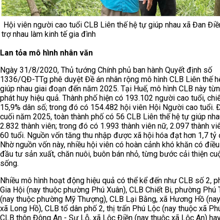
Hội viên người cao tuổi CLB Liên thế hệ tự giúp nhau xã Đan Điề
trợ nhau làm kinh tế gia đình
Lan tỏa mô hình nhân văn
Ngày 31/8/2020, Thủ tướng Chính phủ ban hành Quyết định số
1336/QĐ-TTg phê duyệt Đề án nhân rộng mô hình CLB Liên thế h
giúp nhau giai đoạn đến năm 2025. Tại Huế, mô hình CLB này từ
phát huy hiệu quả. Thành phố hiện có 193.102 người cao tuổi, ch
15,9% dân số; trong đó có 154.482 hội viên Hội Người cao tuổi. 
cuối năm 2025, toàn thành phố có 56 CLB Liên thế hệ tự giúp nha
2.832 thành viên; trong đó có 1.993 thành viên nữ, 2.097 thành vi
60 tuổi. Nguồn vốn tăng thu nhập được xã hội hóa đạt hơn 1,7 tỷ
Nhờ nguồn vốn này, nhiều hội viên có hoàn cảnh khó khăn có điều
đầu tư sản xuất, chăn nuôi, buôn bán nhỏ, từng bước cải thiện cu
sống.
Nhiều mô hình hoạt động hiệu quả có thể kể đến như CLB số 2, 
Gia Hội (nay thuộc phường Phú Xuân), CLB Chiết Bi, phường Phú
(nay thuộc phường Mỹ Thượng), CLB Lại Bằng, xã Hương Hồ (nay
xã Long Hồ), CLB tổ dân phố 2, thị trấn Phú Lộc (nay thuộc xã Ph
CLB thôn Đông An - Sư Lỗ, xã Lộc Điền (nay thuộc xã Lộc An) ha