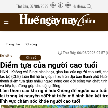
Thứ Sáu, 07/08/2026
HueNews
Trang chủ
Đời sống
Thứ Bảy, 06/06/2026 07:57
(
Đời sống
Chia sẻ
Điểm tựa của người cao tuổi
HNN - Không chỉ là nơi sinh hoạt, giao lưu của người cao tuổi, cá
lạc bộ (CLB) Liên thế hệ tự giúp nhau trên địa bàn thành phố Huế 
thành điểm tựa giúp nhiều người nâng cao đời sống vật chất, tinh
và tiếp tục đóng góp cho cộng đồng.
Làm thêm sau khi nghỉ hưu
Không để người cao tuổi
lại trong kỷ nguyên số
Phát triển mô hình liên kết tr
lĩnh vực chăm sóc khỏe người cao tuổi