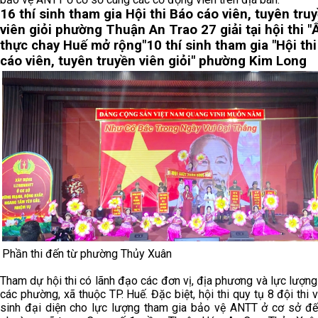
16 thí sinh tham gia Hội thi Báo cáo viên, tuyên tru
viên giỏi phường Thuận An
Trao 27 giải tại hội thi 
thực chay Huế mở rộng"
10 thí sinh tham gia "Hội th
cáo viên, tuyên truyền viên giỏi" phường Kim Long
Phần thi đến từ phường Thủy Xuân
Tham dự hội thi có lãnh đạo các đơn vị, địa phương và lực lượn
các phường, xã thuộc TP. Huế. Đặc biệt, hội thi quy tụ 8 đội thi v
sinh đại diện cho lực lượng tham gia bảo vệ ANTT ở cơ sở đế