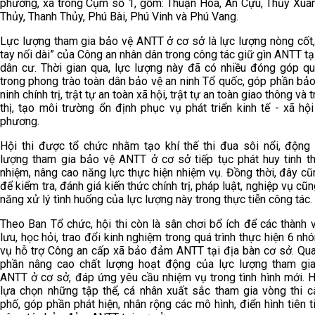
phường, xã trong Cụm số 1, gồm: Thuận Hóa, An Cựu, Thủy Xuâ
Thủy, Thanh Thủy, Phú Bài, Phú Vinh và Phú Vang.
Lực lượng tham gia bảo vệ ANTT ở cơ sở là lực lượng nòng cốt,
tay nối dài” của Công an nhân dân trong công tác giữ gìn ANTT tạ
dân cư. Thời gian qua, lực lượng này đã có nhiều đóng góp qu
trong phong trào toàn dân bảo vệ an ninh Tổ quốc, góp phần bả
ninh chính trị, trật tự an toàn xã hội, trật tự an toàn giao thông và 
thị, tạo môi trường ổn định phục vụ phát triển kinh tế - xã hộ
phương.
Hội thi được tổ chức nhằm tạo khí thế thi đua sôi nổi, động 
lượng tham gia bảo vệ ANTT ở cơ sở tiếp tục phát huy tinh th
nhiệm, nâng cao năng lực thực hiện nhiệm vụ. Đồng thời, đây cũ
để kiểm tra, đánh giá kiến thức chính trị, pháp luật, nghiệp vụ cũ
năng xử lý tình huống của lực lượng này trong thực tiễn công tác.
Theo Ban Tổ chức, hội thi còn là sân chơi bổ ích để các thành 
lưu, học hỏi, trao đổi kinh nghiệm trong quá trình thực hiện 6 n
vụ hỗ trợ Công an cấp xã bảo đảm ANTT tại địa bàn cơ sở. Qu
phần nâng cao chất lượng hoạt động của lực lượng tham gi
ANTT ở cơ sở, đáp ứng yêu cầu nhiệm vụ trong tình hình mới. H
lựa chọn những tập thể, cá nhân xuất sắc tham gia vòng thi c
phố, góp phần phát hiện, nhân rộng các mô hình, điển hình tiên t