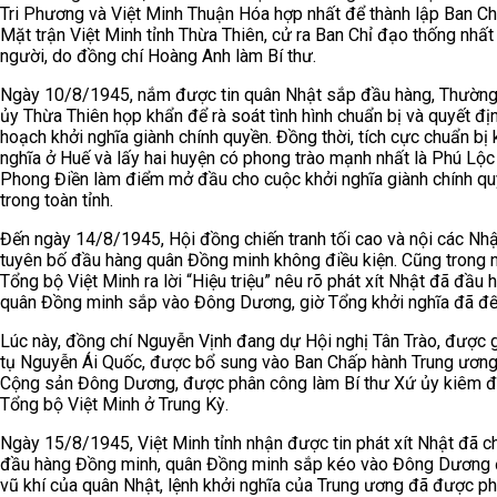
Tri Phương và Việt Minh Thuận Hóa hợp nhất để thành lập Ban C
Mặt trận Việt Minh tỉnh Thừa Thiên, cử ra Ban Chỉ đạo thống nhấ
người, do đồng chí Hoàng Anh làm Bí thư.
Ngày 10/8/1945, nắm được tin quân Nhật sắp đầu hàng, Thường
ủy Thừa Thiên họp khẩn để rà soát tình hình chuẩn bị và quyết đị
hoạch khởi nghĩa giành chính quyền. Đồng thời, tích cực chuẩn bị 
nghĩa ở Huế và lấy hai huyện có phong trào mạnh nhất là Phú Lộc
Phong Điền làm điểm mở đầu cho cuộc khởi nghĩa giành chính q
trong toàn tỉnh.
Đến ngày 14/8/1945, Hội đồng chiến tranh tối cao và nội các Nh
tuyên bố đầu hàng quân Đồng minh không điều kiện. Cũng trong n
Tổng bộ Việt Minh ra lời “Hiệu triệu” nêu rõ phát xít Nhật đã đầu 
quân Đồng minh sắp vào Đông Dương, giờ Tổng khởi nghĩa đã đế
Lúc này, đồng chí Nguyễn Vịnh đang dự Hội nghị Tân Trào, được 
tụ Nguyễn Ái Quốc, được bổ sung vào Ban Chấp hành Trung ươn
Cộng sản Đông Dương, được phân công làm Bí thư Xứ ủy kiêm đ
Tổng bộ Việt Minh ở Trung Kỳ.
Ngày 15/8/1945, Việt Minh tỉnh nhận được tin phát xít Nhật đã c
đầu hàng Đồng minh, quân Đồng minh sắp kéo vào Đông Dương 
vũ khí của quân Nhật, lệnh khởi nghĩa của Trung ương đã được phá