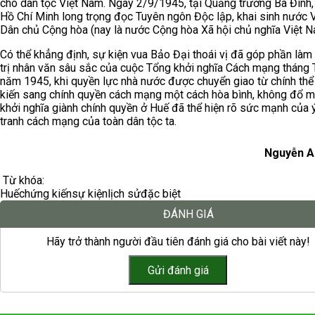
cho dân tộc Việt Nam. Ngày 2/9/1945, tại Quảng trường Ba Đình,
Hồ Chí Minh long trọng đọc Tuyên ngôn Độc lập, khai sinh nước 
Dân chủ Cộng hòa (nay là nước Cộng hòa Xã hội chủ nghĩa Việt N
Có thể khẳng định, sự kiện vua Bảo Đại thoái vị đã góp phần làm
trị nhân văn sâu sắc của cuộc Tổng khởi nghĩa Cách mạng tháng
năm 1945, khi quyền lực nhà nước được chuyển giao từ chính th
kiến sang chính quyền cách mạng một cách hòa bình, không đổ m
khởi nghĩa giành chính quyền ở Huế đã thể hiện rõ sức mạnh của 
tranh cách mạng của toàn dân tộc ta.
Nguyễn A
Từ khóa:
Huế
chứng kiến
sự kiện
lịch sử
đặc biệt
ĐÁNH GIÁ
Hãy trở thành người đầu tiên đánh giá cho bài viết này!