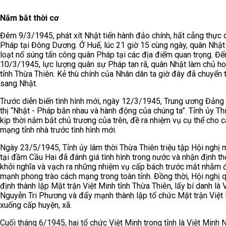
Nắm bắt thời cơ
Đêm 9/3/1945, phát xít Nhật tiến hành đảo chính, hất cẳng thực 
Pháp tại Đông Dương. Ở Huế, lúc 21 giờ 15 cùng ngày, quân Nhậ
loạt nổ súng tấn công quân Pháp tại các địa điểm quan trọng. Đế
10/3/1945, lực lượng quân sự Pháp tan rã, quân Nhật làm chủ ho
tỉnh Thừa Thiên. Kẻ thù chính của Nhân dân ta giờ đây đã chuyển
sang Nhật.
Trước diễn biến tình hình mới, ngày 12/3/1945, Trung ương Đảng 
thị “Nhật - Pháp bắn nhau và hành động của chúng ta”. Tỉnh ủy T
kịp thời nắm bắt chủ trương của trên, đề ra nhiệm vụ cụ thể cho 
mạng tỉnh nhà trước tình hình mới.
Ngày 23/5/1945, Tỉnh ủy lâm thời Thừa Thiên triệu tập Hội nghị 
tại đầm Cầu Hai đã đánh giá tình hình trong nước và nhận định th
khởi nghĩa và vạch ra những nhiệm vụ cấp bách trước mắt nhằm 
mạnh phong trào cách mạng trong toàn tỉnh. Đồng thời, Hội nghị 
định thành lập Mặt trận Việt Minh tỉnh Thừa Thiên, lấy bí danh là 
Nguyễn Tri Phương và đẩy mạnh thành lập tổ chức Mặt trận Việt
xuống cấp huyện, xã.
Cuối tháng 6/1945, hai tổ chức Việt Minh trong tỉnh là Việt Minh