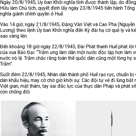
Ngày 20/8/1945, Ủy ban Khởi nghĩa tỉnh được thành lập, do đồng
Hữu làm Chủ tịch, quyết định lấy ngày 23/8/1945 tiến hành Tổng
nghĩa giành chính quyền ở Huế.
Vào 14 giờ, ngày 21/8/1945, Đặng Văn Việt và Cao Pha (Nguyễn
Lương) theo lệnh Ủy ban Khởi nghĩa đến Kỳ đài hạ cờ quẻ ly và k
sao vàng lên.
Đến khoảng 18 giờ ngày 22/8/1945, Đài Phát thanh Huế phát lời 
của vua Bảo Đại: “Trẫm ưng làm dân một nước độc lập hơn làm 
nước nô lệ. Trẫm chắc rằng toàn thể quốc dân cũng một lòng hy 
Trẫm”.
Suốt đêm 22/8/1945, Nhân dân thành phố Huế rạo rực, chuẩn bị v
dán khẩu hiệu, may cờ chờ giờ khởi sự. Các đội tự vệ đi lùng bắt
Việt gian, mật thám, tay sai đắc lực của thực dân Pháp và phát xí
còn chống đối.