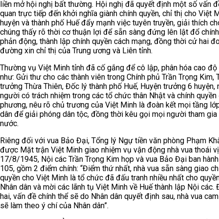
liền mở hội nghị bất thường. Hội nghị đã quyết định một số vấn đ
quan trực tiếp đến khởi nghĩa giành chính quyền, chỉ thị cho Việt 
huyện và thành phố Huế đẩy mạnh việc tuyên truyền, giải thích c
chúng thấy rõ thời cơ thuận lợi để sẵn sàng đứng lên lật đổ chín
phản động, thành lập chính quyền cách mạng, đồng thời cử hai đ
đường xin chỉ thị của Trung ương và Liên tỉnh.
Thường vụ Việt Minh tỉnh đã cố gắng để cô lập, phân hóa cao độ 
như: Gửi thư cho các thành viên trong Chính phủ Trần Trọng Kim, 
trưởng Thừa Thiên, Đốc lý thành phố Huế, Huyện trưởng 6 huyện,
người có trách nhiệm trong các tổ chức thân Nhật và chính quyền 
phương, nêu rõ chủ trương của Việt Minh là đoàn kết mọi tầng lớ
dân để giải phóng dân tộc, đồng thời kêu gọi mọi người tham gia
nước.
Riêng đối với vua Bảo Đại, Tổng lý Ngự tiền văn phòng Phạm K
được Mặt trận Việt Minh giao nhiệm vụ vận động nhà vua thoái v
17/8/1945, Nội các Trần Trọng Kim họp và vua Bảo Đại ban hàn
105, gồm 2 điểm chính: “Điểm thứ nhất, nhà vua sẵn sàng giao ch
quyền cho Việt Minh là tổ chức đã đấu tranh nhiều nhất cho quyền
Nhân dân và mời các lãnh tụ Việt Minh về Huế thành lập Nội các.
hai, vấn đề chính thể sẽ do Nhân dân quyết định sau, nhà vua ca
sẽ làm theo ý chí của Nhân dân”.