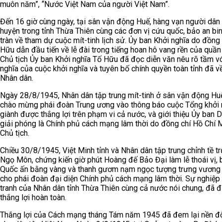
muôn năm”, “Nước Việt Nam của người Việt Nam”.
Đến 16 giờ cùng ngày, tại sân vận động Huế, hàng vạn người dân
huyện trong tỉnh Thừa Thiên cùng các đơn vị cứu quốc, bảo an bin
tràn về tham dự cuộc mít-tinh lịch sử. Ủy ban Khởi nghĩa do đồng
Hữu dẫn đầu tiến về lễ đài trong tiếng hoan hô vang rền của quần
Chủ tịch Ủy ban Khởi nghĩa Tố Hữu đã đọc diễn văn nêu rõ tầm vó
nghĩa của cuộc khởi nghĩa và tuyên bố chính quyền toàn tỉnh đã v
Nhân dân.
Ngày 28/8/1945, Nhân dân tập trung mít-tinh ở sân vận động Hu
chào mừng phái đoàn Trung ương vào thông báo cuộc Tổng khởi 
giành được thắng lợi trên phạm vi cả nước, và giới thiệu Ủy ban 
giải phóng là Chính phủ cách mạng lâm thời do đồng chí Hồ Chí 
Chủ tịch.
Chiều 30/8/1945, Việt Minh tỉnh và Nhân dân tập trung chỉnh tề t
Ngọ Môn, chứng kiến giờ phút Hoàng đế Bảo Đại làm lễ thoái vị, 
Quốc ấn bằng vàng và thanh gươm nạm ngọc tượng trưng vương
cho phái đoàn đại diện Chính phủ cách mạng lâm thời. Sự nghiệp
tranh của Nhân dân tỉnh Thừa Thiên cùng cả nước nói chung, đã đ
thắng lợi hoàn toàn.
Thắng lợi của Cách mạng tháng Tám năm 1945 đã đem lại nền đ